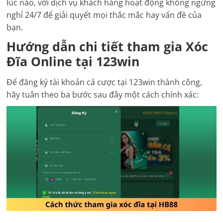
lúc nào, với dịch vụ khách hàng hoạt động không ngừng
nghỉ 24/7 để giải quyết mọi thắc mắc hay vấn đề của
bạn.
Hướng dẫn chi tiết tham gia Xóc
Đĩa Online tại 123win
Để đăng ký tài khoản cá cược tại 123win thành công,
hãy tuân theo ba bước sau đây một cách chính xác: