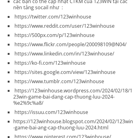
các bạn có thể cập nhật CTKM của 123WIN tại các
nền tảng socail như :
https://twitter.com/123winhouse
https://www.reddit.com/user/123winhouse
https://500px.com/p/123winhouse
https://www.flickr.com/people/200098109@N04/
https://www.linkedin.com/in/123winhouse/
https://ko-fi.com/123winhouse
https://sites.google.com/view/123winhouse
https://www.tumblr.com/123winhouse
https://123winhouse.wordpress.com/2024/02/18/1
23win-game-bai-dang-cap-thuong-luu-2024-
%e2%9c%a8/
https://issuu.com/123winhouse
https://123winhouse.blogspot.com/2024/02/123win
-game-bai-ang-cap-thuong-luu-2024.html
https://www.pinterest.com/123winhouse/