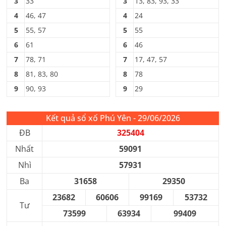
3
33
3
13, 83, 93, 33
4
46, 47
4
24
5
55, 57
5
55
6
61
6
46
7
78, 71
7
17, 47, 57
8
81, 83, 80
8
78
9
90, 93
9
29
Kết quả sổ xố Phú Yên - 29/06/2026
ĐB
325404
Nhất
59091
Nhì
57931
Ba
31658
29350
23682
60606
99169
53732
Tư
73599
63934
99409