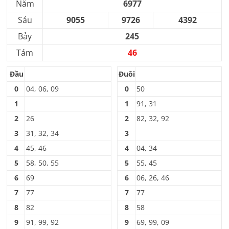
Năm
6977
Sáu
9055
9726
4392
Bảy
245
Tám
46
Đầu
Đuôi
0
04, 06, 09
0
50
1
1
91, 31
2
26
2
82, 32, 92
3
31, 32, 34
3
4
45, 46
4
04, 34
5
58, 50, 55
5
55, 45
6
69
6
06, 26, 46
7
77
7
77
8
82
8
58
9
91, 99, 92
9
69, 99, 09