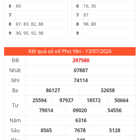
6
60
6
16, 36
7
7
87
8
87, 83, 82, 88
8
98, 88
9
90, 95, 92, 98
9
Kết quả sổ xố Phú Yên - 13/07/2026
ĐB
297580
Nhất
07887
Nhì
74114
Ba
86127
32658
25594
97927
18572
50664
Tư
79014
09020
54556
Năm
6316
Sáu
8565
7678
5128