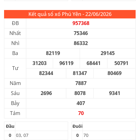
Kết quả sổ xố Phú Yên - 22/06/2026
ĐB
957368
Nhất
75346
Nhì
86332
Ba
82119
29145
31203
96119
68441
50791
Tư
82344
81347
80469
Năm
7887
Sáu
2696
8078
9341
Bảy
407
Tám
70
Đầu
Đuôi
0
03, 07
0
70