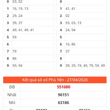
0
03, 02
0
1
16, 19, 13
1
41, 41
2
29, 24
2
02
3
39, 37
3
93, 03, 13
4
49, 41, 49, 41
4
24, 94
5
59
5
6
6
16, 86
7
79
7
37
8
86
8
9
93, 94
9
39, 29, 19, 49, 79, 59, 49
Kết quả sổ xố Phú Yên - 27/04/2026
ĐB
551680
Nhất
96151
Nhì
63186