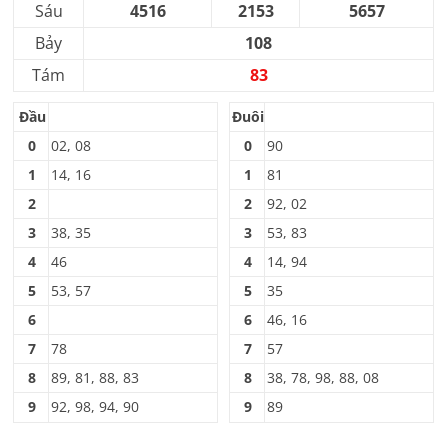
Sáu
4516
2153
5657
Bảy
108
Tám
83
Đầu
Đuôi
0
02, 08
0
90
1
14, 16
1
81
2
2
92, 02
3
38, 35
3
53, 83
4
46
4
14, 94
5
53, 57
5
35
6
6
46, 16
7
78
7
57
8
89, 81, 88, 83
8
38, 78, 98, 88, 08
9
92, 98, 94, 90
9
89