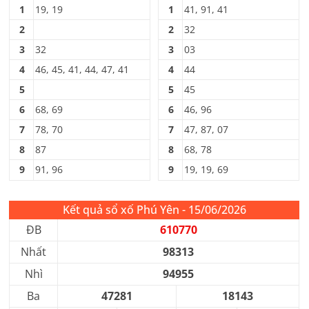
1
19, 19
1
41, 91, 41
2
2
32
3
32
3
03
4
46, 45, 41, 44, 47, 41
4
44
5
5
45
6
68, 69
6
46, 96
7
78, 70
7
47, 87, 07
8
87
8
68, 78
9
91, 96
9
19, 19, 69
Kết quả sổ xố Phú Yên - 15/06/2026
ĐB
610770
Nhất
98313
Nhì
94955
Ba
47281
18143