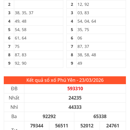
2
2
12, 92
3
38, 35, 37
3
03, 83
4
49, 48
4
54, 04, 64
5
54, 58
5
35, 75
6
61, 64
6
06
7
75
7
87, 37
8
87, 83
8
38, 58, 48
9
92, 90
9
49
Kết quả sổ xố Phú Yên - 23/03/2026
ĐB
593310
Nhất
24235
Nhì
44333
Ba
92292
65338
79344
56511
52012
24761