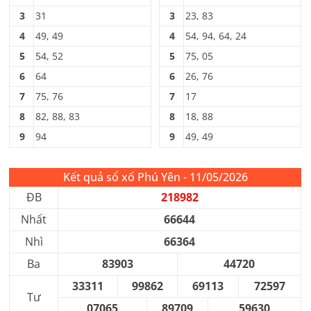
3
31
3
23, 83
4
49, 49
4
54, 94, 64, 24
5
54, 52
5
75, 05
6
64
6
26, 76
7
75, 76
7
17
8
82, 88, 83
8
18, 88
9
94
9
49, 49
Kết quả sổ xố Phú Yên - 11/05/2026
ĐB
218982
Nhất
66644
Nhì
66364
Ba
83903
44720
33311
99862
69113
72597
Tư
07065
89709
59630