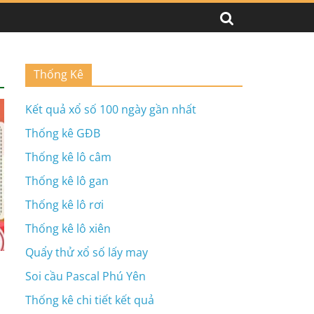
Thống Kê
Kết quả xổ số 100 ngày gần nhất
Thống kê GĐB
Thống kê lô câm
Thống kê lô gan
Thống kê lô rơi
Thống kê lô xiên
Quẩy thử xổ số lấy may
Soi cầu Pascal Phú Yên
Thống kê chi tiết kết quả