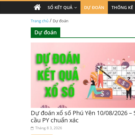
SỔ KẾT QUẢ
DỰ ĐOÁN
THỐNG KÊ
/
Trang chủ
Dự đoán
Dự đoán
Dự đoán xổ số Phú Yên 10/08/2026 – 
cầu PY chuẩn xác
Tháng 8 3, 2026