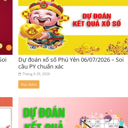
Soi
Dự đoán xổ số Phú Yên 06/07/2026 – Soi
cầu PY chuẩn xác
Tháng 6 29, 2026
Đọc thêm