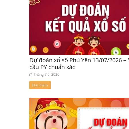
Dự đoán xổ số Phú Yên 13/07/2026 – 
cầu PY chuẩn xác
Tháng 7 6, 2026
Đọc thêm