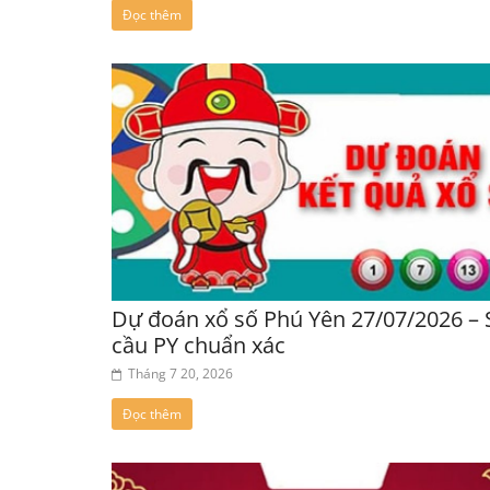
Đọc thêm
Dự đoán xổ số Phú Yên 27/07/2026 – 
cầu PY chuẩn xác
Tháng 7 20, 2026
Đọc thêm