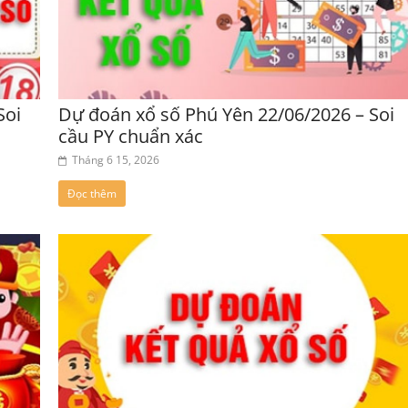
Soi
Dự đoán xổ số Phú Yên 22/06/2026 – Soi
cầu PY chuẩn xác
Tháng 6 15, 2026
Đọc thêm