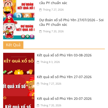
cầu PY chuẩn xác
Tháng 7 27, 2026
Dự đoán xổ số Phú Yên 27/07/2026 – Soi
cầu PY chuẩn xác
Tháng 7 20, 2026
Kết Quả
Kết quả xổ số Phú Yên 03-08-2026
Tháng 8 3, 2026
Kết quả xổ số Phú Yên 27-07-2026
Tháng 7 27, 2026
Kết quả xổ số Phú Yên 20-07-2026
Tháng 7 20, 2026