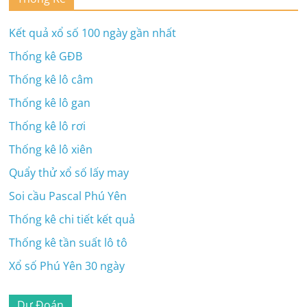
Kết quả xổ số 100 ngày gần nhất
Thống kê GĐB
Thống kê lô câm
Thống kê lô gan
Thống kê lô rơi
Thống kê lô xiên
Quẩy thử xổ số lấy may
Soi cầu Pascal Phú Yên
Thống kê chi tiết kết quả
Thống kê tần suất lô tô
Xổ số Phú Yên 30 ngày
Dự Đoán