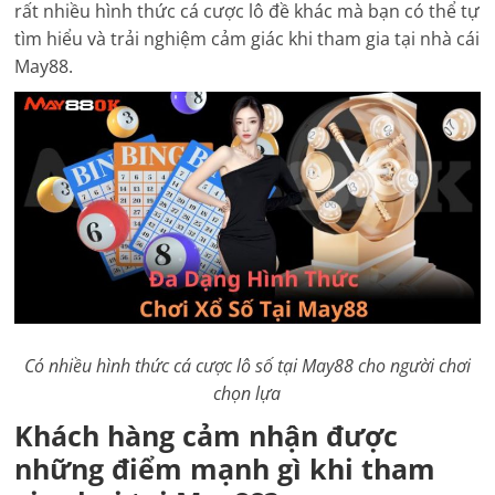
rất nhiều hình thức cá cược lô đề khác mà bạn có thể tự
tìm hiểu và trải nghiệm cảm giác khi tham gia tại nhà cái
May88.
Có nhiều hình thức cá cược lô số tại May88 cho người chơi
chọn lựa
Khách hàng cảm nhận được
những điểm mạnh gì khi tham