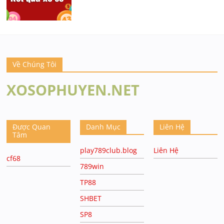
Về Chúng Tôi
XOSOPHUYEN.NET
Được Quan
Danh Mục
Liên Hệ
Tâm
play789club.blog
Liên Hệ
cf68
789win
TP88
SHBET
SP8