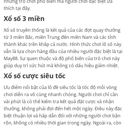
những trò chơi phổ biến mà người chơi đặc biệt ưa
thích tại đây.
Xổ số 3 miền
Xổ số truyền thống là kết quả của các đợt quay thưởng
từ 3 miền Bắc, miền Trung đến miền Nam và các tỉnh
thành khác trên khắp cả nước. Hình thức chơi lô số này
vẫn là lựa chọn hàng đầu của nhiều người đặc biệt là tại
May88. Sự quen thuộc và độ phổ biến của trò chơi này
giúp duy trì sức hút mà không có dấu hiệu giảm nhiệt.
Xổ số cược siêu tốc
Ưu điểm nổi bật của lô đề siêu tốc là tốc độ mỗi vòng
chơi diễn ra vô cùng nhanh chóng. Người chơi chỉ cần
vài phút là có thể kiểm tra kết quả đặt cược và nhận
thưởng, không phải đợi đến hết một ngày. Điều này đặc
biệt thuận lợi và hấp dẫn đối với những người chơi bận
rộn, không có nhiều thời gian trong ngày. Ngoài ra, còn