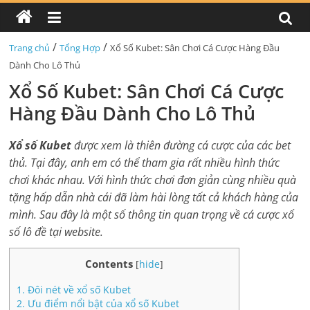
/
/
Trang chủ
Tổng Hợp
Xổ Số Kubet: Sân Chơi Cá Cược Hàng Đầu
Dành Cho Lô Thủ
Xổ Số Kubet: Sân Chơi Cá Cược
Hàng Đầu Dành Cho Lô Thủ
Xổ số Kubet
được xem là thiên đường cá cược của các bet
thủ. Tại đây, anh em có thể tham gia rất nhiều hình thức
chơi khác nhau. Với hình thức chơi đơn giản cùng nhiều quà
tặng hấp dẫn nhà cái đã làm hài lòng tất cả khách hàng của
mình. Sau đây là một số thông tin quan trọng về cá cược xổ
số lô đề tại website.
Contents
[
hide
]
1.
Đôi nét về xổ số Kubet
2.
Ưu điểm nổi bật của xổ số Kubet