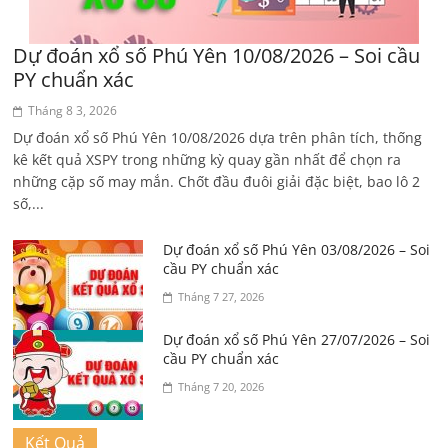
Dự đoán xổ số Phú Yên 10/08/2026 – Soi cầu
PY chuẩn xác
Tháng 8 3, 2026
Dự đoán xổ số Phú Yên 10/08/2026 dựa trên phân tích, thống
kê kết quả XSPY trong những kỳ quay gần nhất để chọn ra
những cặp số may mắn. Chốt đầu đuôi giải đặc biệt, bao lô 2
số,...
Dự đoán xổ số Phú Yên 03/08/2026 – Soi
cầu PY chuẩn xác
Tháng 7 27, 2026
Dự đoán xổ số Phú Yên 27/07/2026 – Soi
cầu PY chuẩn xác
Tháng 7 20, 2026
Kết Quả