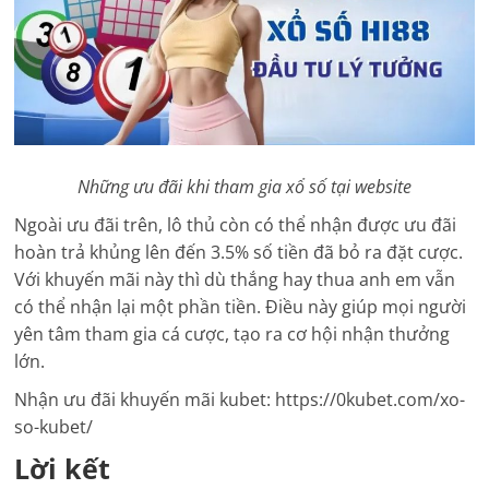
Những ưu đãi khi tham gia xổ số tại website
Ngoài ưu đãi trên, lô thủ còn có thể nhận được ưu đãi
hoàn trả khủng lên đến 3.5% số tiền đã bỏ ra đặt cược.
Với khuyến mãi này thì dù thắng hay thua anh em vẫn
có thể nhận lại một phần tiền. Điều này giúp mọi người
yên tâm tham gia cá cược, tạo ra cơ hội nhận thưởng
lớn.
Nhận ưu đãi khuyến mãi kubet: https://0kubet.com/xo-
so-kubet/
Lời kết