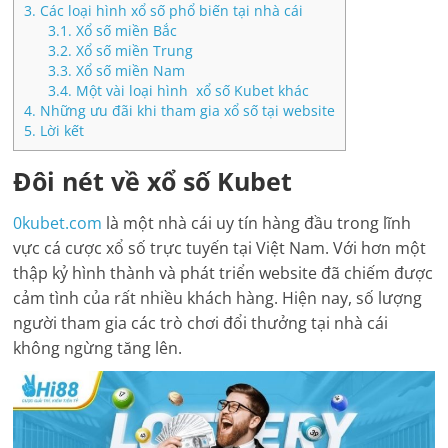
3.
Các loại hình xổ số phổ biến tại nhà cái
3.1.
Xổ số miền Bắc
3.2.
Xổ số miền Trung
3.3.
Xổ số miền Nam
3.4.
Một vài loại hình xổ số Kubet khác
4.
Những ưu đãi khi tham gia xổ số tại website
5.
Lời kết
Đôi nét về xổ số Kubet
0kubet.com
là một nhà cái uy tín hàng đầu trong lĩnh
vực cá cược xổ số trực tuyến tại Việt Nam. Với hơn một
thập kỷ hình thành và phát triển website đã chiếm được
cảm tình của rất nhiều khách hàng. Hiện nay, số lượng
người tham gia các trò chơi đổi thưởng tại nhà cái
không ngừng tăng lên.