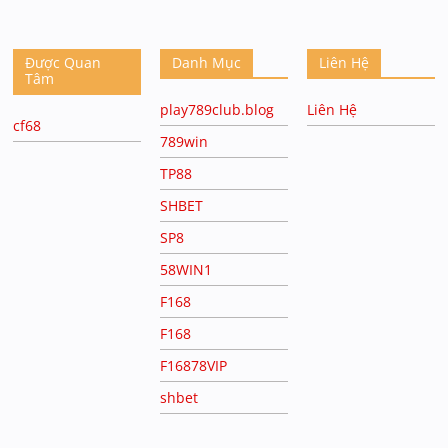
Được Quan
Danh Mục
Liên Hệ
Tâm
play789club.blog
Liên Hệ
cf68
789win
TP88
SHBET
SP8
58WIN1
F168
F168
F16878VIP
shbet