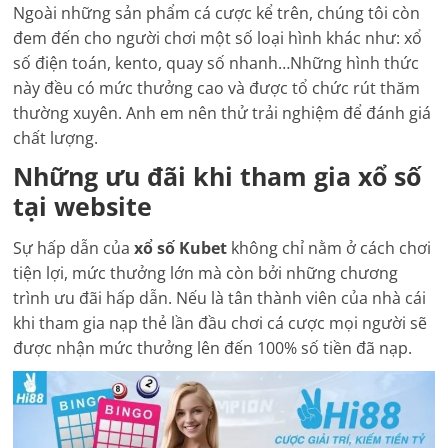
Ngoài những sản phẩm cá cược kể trên, chúng tôi còn
đem đến cho người chơi một số loại hình khác như: xổ
số điện toán, kento, quay số nhanh…Những hình thức
này đều có mức thưởng cao và được tổ chức rút thăm
thường xuyên. Anh em nên thử trải nghiệm để đánh giá
chất lượng.
Những ưu đãi khi tham gia xổ số
tại website
Sự hấp dẫn của
xổ số Kubet
không chỉ nằm ở cách chơi
tiện lợi, mức thưởng lớn mà còn bởi những chương
trình ưu đãi hấp dẫn. Nếu là tân thành viên của nhà cái
khi tham gia nạp thẻ lần đầu chơi cá cược mọi người sẽ
được nhận mức thưởng lên đến 100% số tiền đã nạp.