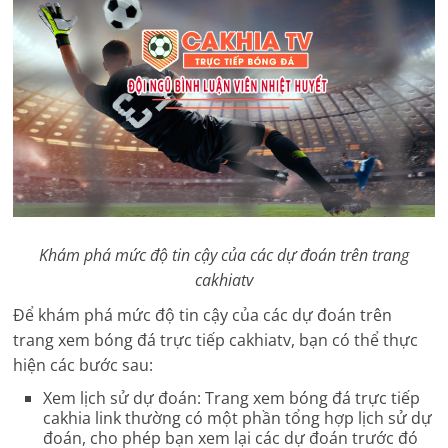
Khám phá mức độ tin cậy của các dự đoán trên trang
cakhiatv
Để khám phá mức độ tin cậy của các dự đoán trên
trang xem bóng đá trực tiếp cakhiatv, bạn có thể thực
hiện các bước sau:
Xem lịch sử dự đoán: Trang xem bóng đá trực tiếp
cakhia link thường có một phần tổng hợp lịch sử dự
đoán, cho phép bạn xem lại các dự đoán trước đó