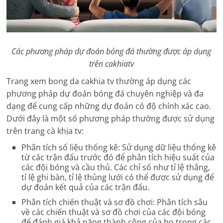
Các phương pháp dự đoán bóng đá thường được áp dụng
trên cakhiatv
Trang xem bong da cakhia tv thường áp dụng các
phương pháp dự đoán bóng đá chuyên nghiệp và đa
dạng để cung cấp những dự đoán có độ chính xác cao.
Dưới đây là một số phương pháp thường được sử dụng
trên trang cà khịa tv:
Phân tích số liệu thống kê: Sử dụng dữ liệu thống kê
từ các trận đấu trước đó để phân tích hiệu suất của
các đội bóng và cầu thủ. Các chỉ số như tỉ lệ thắng,
tỉ lệ ghi bàn, tỉ lệ thủng lưới có thể được sử dụng để
dự đoán kết quả của các trận đấu.
Phân tích chiến thuật và sơ đồ chơi: Phân tích sâu
về các chiến thuật và sơ đồ chơi của các đội bóng
để đánh giá khả năng thành công của họ trong các