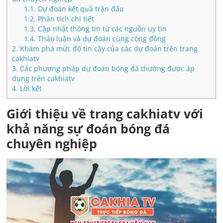
1.1.
Dự đoán kết quả trận đấu
1.2.
Phân tích chi tiết
1.3.
Cập nhật thông tin từ các nguồn uy tín
1.4.
Thảo luận và dự đoán cùng cộng đồng
2.
Khám phá mức độ tin cậy của các dự đoán trên trang
cakhiatv
3.
Các phương pháp dự đoán bóng đá thường được áp
dụng trên cakhiatv
4.
Lời kết
Giới thiệu về trang cakhiatv với
khả năng sự đoán bóng đá
chuyên nghiệp