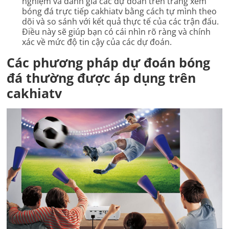
nghiệm và đánh giá các dự đoán trên trang xem
bóng đá trực tiếp cakhiatv bằng cách tự mình theo
dõi và so sánh với kết quả thực tế của các trận đấu.
Điều này sẽ giúp bạn có cái nhìn rõ ràng và chính
xác về mức độ tin cậy của các dự đoán.
Các phương pháp dự đoán bóng
đá thường được áp dụng trên
cakhiatv