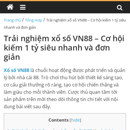
/
/
Trang chủ
Tổng Hợp
Trải nghiệm xổ số VN88 – Cơ hội kiếm 1 tỷ siêu
nhanh và đơn giản
Trải nghiệm xổ số VN88 – Cơ hội
kiếm 1 tỷ siêu nhanh và đơn
giản
Xổ số VN88
là chuỗi hoạt động được phát triển và quản
lý bởi nhà cái 88. Trò chơi thu hút bởi thiết kế sáng tạo,
cơ cấu giải thưởng rõ ràng, tạo cơ hội chiến thắng và
làm giàu cho mỗi thành viên. Cược thủ quan tâm tới
sản phẩm trên mời theo dõi thông tin chi tiết với nội
dung bài viết sau đây.
Contents
[
hide
]