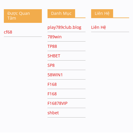
Được Quan
Danh Mục
Liên Hệ
Tâm
play789club.blog
Liên Hệ
cf68
789win
TP88
SHBET
SP8
58WIN1
F168
F168
F16878VIP
shbet