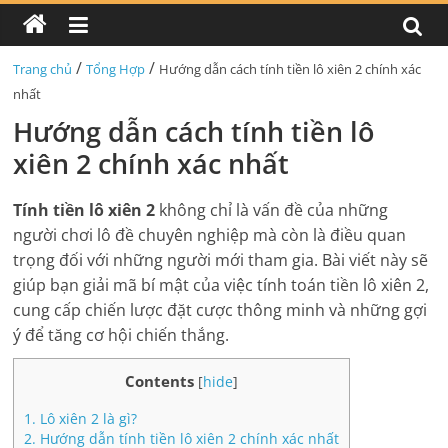
/
/
Trang chủ
Tổng Hợp
Hướng dẫn cách tính tiền lô xiên 2 chính xác
nhất
Hướng dẫn cách tính tiền lô
xiên 2 chính xác nhất
Tính tiền lô xiên 2
không chỉ là vấn đề của những
người chơi lô đề chuyên nghiệp mà còn là điều quan
trọng đối với những người mới tham gia. Bài viết này sẽ
giúp bạn giải mã bí mật của việc tính toán tiền lô xiên 2,
cung cấp chiến lược đặt cược thông minh và những gợi
ý để tăng cơ hội chiến thắng.
Contents
[
hide
]
1.
Lô xiên 2 là gì?
2.
Hướng dẫn tính tiền lô xiên 2 chính xác nhất