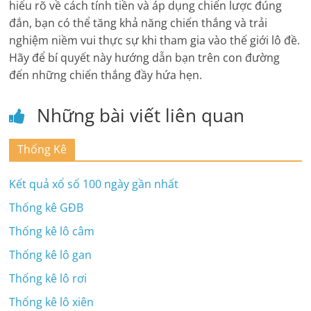
hiểu rõ về cách tính tiền và áp dụng chiến lược đúng
đắn, bạn có thể tăng khả năng chiến thắng và trải
nghiệm niềm vui thực sự khi tham gia vào thế giới lô đề.
Hãy để bí quyết này hướng dẫn bạn trên con đường
đến những chiến thắng đầy hứa hẹn.
Những bài viết liên quan
Thống Kê
Kết quả xổ số 100 ngày gần nhất
Thống kê GĐB
Thống kê lô câm
Thống kê lô gan
Thống kê lô rơi
Thống kê lô xiên