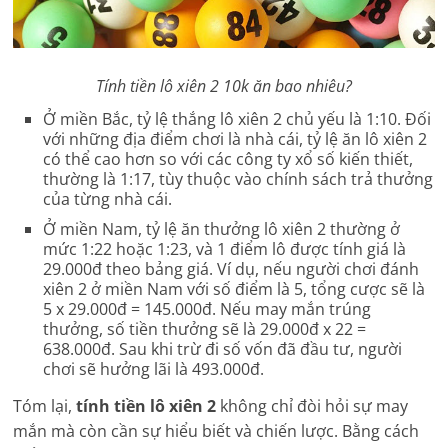
Tính tiền lô xiên 2 10k ăn bao nhiêu?
Ở miền Bắc, tỷ lệ thắng lô xiên 2 chủ yếu là 1:10. Đối
với những địa điểm chơi là nhà cái, tỷ lệ ăn lô xiên 2
có thể cao hơn so với các công ty xổ số kiến thiết,
thường là 1:17, tùy thuộc vào chính sách trả thưởng
của từng nhà cái.
Ở miền Nam, tỷ lệ ăn thưởng lô xiên 2 thường ở
mức 1:22 hoặc 1:23, và 1 điểm lô được tính giá là
29.000đ theo bảng giá. Ví dụ, nếu người chơi đánh
xiên 2 ở miền Nam với số điểm là 5, tổng cược sẽ là
5 x 29.000đ = 145.000đ. Nếu may mắn trúng
thưởng, số tiền thưởng sẽ là 29.000đ x 22 =
638.000đ. Sau khi trừ đi số vốn đã đầu tư, người
chơi sẽ hưởng lãi là 493.000đ.
Tóm lại,
tính tiền lô xiên 2
không chỉ đòi hỏi sự may
mắn mà còn cần sự hiểu biết và chiến lược. Bằng cách