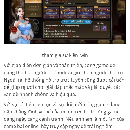
tham gia sự kiện iwin
Với giao diện đơn giản và thân thiện, cổng game dễ
dàng thu hút người chơi mới và giữ chân người chơi cũ.
Ngoài ra, hệ thống hỗ trợ trực tuyến cũng được cải tiến
để giúp người chơi giải đáp thắc mắc và giải quyết các
vấn đề nhanh chóng và hiệu quả.
Với sự cải tiến liên tục và sự đổi mới, cổng game đang
dần khẳng định vị thế của mình trên thị trường game
đang ngày càng cạnh tranh. Nếu anh em là một fan của
game bài online, hãy truy cập ngay để trải nghiệm