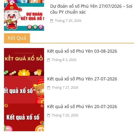
Dự đoán xổ số Phú Yên 27/07/2026 – Soi
cầu PY chuẩn xác
Tháng 7 20, 2026
Kết Quả
Kết quả xổ số Phú Yên 03-08-2026
Tháng 8 3, 2026
Kết quả xổ số Phú Yên 27-07-2026
Tháng 7 27, 2026
Kết quả xổ số Phú Yên 20-07-2026
Tháng 7 20, 2026