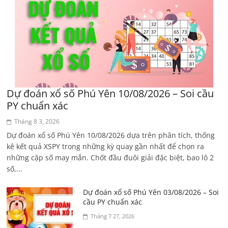
Dự đoán xổ số Phú Yên 10/08/2026 – Soi cầu
PY chuẩn xác
Tháng 8 3, 2026
Dự đoán xổ số Phú Yên 10/08/2026 dựa trên phân tích, thống
kê kết quả XSPY trong những kỳ quay gần nhất để chọn ra
những cặp số may mắn. Chốt đầu đuôi giải đặc biệt, bao lô 2
số,...
Dự đoán xổ số Phú Yên 03/08/2026 – Soi
cầu PY chuẩn xác
Tháng 7 27, 2026