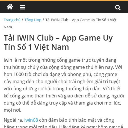
/
/
Trang chủ
Tổng Hợp
Tải IWIN Club – App Game Uy Tín Số 1 Việt
Nam
Tải IWIN Club – App Game Uy
Tín Số 1 Việt Nam
iwin là một trong những cổng game trực tuyến đang
thu hút sự chú ý của cộng đồng game thủ hiện nay. Với
hơn 1000 trò chơi đa dạng và phong phú, cổng game
này mang đến cho người chơi trải nghiệm giải trí tuyệt
vời cùng những cơ hội trúng thưởng hấp dẫn. Với thiết
kế cổng game thân thiện và giao diện dễ sử dụng, người
dùng có thể dễ dàng truy cập và tham gia chơi mọi lúc,
mọi nơi.
Ngoài ra,
iwin68
còn đảm bảo tính bảo mật và công
bằng trong mỗi trận đấu. Hãy đăng ký ngay hôm nay để