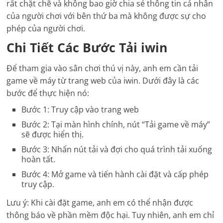
rất chặt chẽ và không bao giờ chia sẻ thông tin cá nhân
của người chơi với bên thứ ba mà không được sự cho
phép của người chơi.
Chi Tiết Các Bước Tải iwin
Để tham gia vào sân chơi thú vị này, anh em cần tải
game về máy từ trang web của iwin. Dưới đây là các
bước để thực hiện nó:
Bước 1: Truy cập vào trang web
Bước 2: Tại màn hình chính, nút “Tải game về máy”
sẽ được hiển thị.
Bước 3: Nhấn nút tải và đợi cho quá trình tải xuống
hoàn tất.
Bước 4: Mở game và tiến hành cài đặt và cấp phép
truy cập.
Lưu ý: Khi cài đặt game, anh em có thể nhận được
thông báo về phần mềm độc hại. Tuy nhiên, anh em chỉ