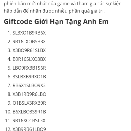
phiên bản mới nhất của game và tham gia các sự kiện
hấp dẫn để nhận được nhiều phần quà giá trị.
Giftcode Giới Hạn Tặng Anh Em
SL3XO1B9RB6X
9R16LXOBSB3X
X3BO9R61SLBX
B9R16SLXO3BX
LBO9RX3B1S6R
3SLBXB9RXO1B
RB6X1SLBO9X3
X3B1RB9R6LBO
O1BSLX3RXB9R
B6XLBO3S9R1B
9R16XO1BSL3X
X3B9RB61LBO9