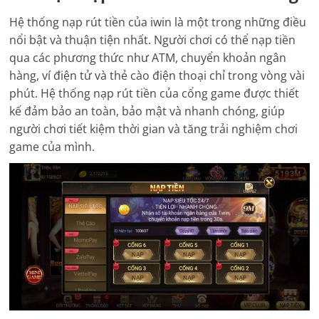
Hệ thống nạp rút tiền của iwin là một trong những điều
nổi bật và thuận tiện nhất. Người chơi có thể nạp tiền
qua các phương thức như ATM, chuyển khoản ngân
hàng, ví điện tử và thẻ cào điện thoại chỉ trong vòng vài
phút. Hệ thống nạp rút tiền của cổng game được thiết
kế đảm bảo an toàn, bảo mật và nhanh chóng, giúp
người chơi tiết kiệm thời gian và tăng trải nghiệm chơi
game của mình.