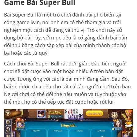
Game Bài Super Bull
Bài Super Bull là một trò chơi đánh bài phổ biến tại
cổng game iwin, nơi anh em có thể tham gia và trải
nghiệm một cách dễ dàng và thú vị. Trò chơi này sử
dụng bộ bài Tây, với mục tiêu là cố gắng đánh bại bàn
đối thủ bằng cách sắp xếp bài của mình thành các bộ
ba hoặc các tứ quý.
Cách chơi Bài Super Bull rất đơn giản. Đầu tiên, người
chơi sẽ đặt cược vào một hoặc nhiều ô trên bàn đặt
cược, tương ứng với các lá bài mình đang cầm. Sau đó,
bài sẽ được chia đều cho tất cả các người chơi trên bàn.
Người chơi có thể đổi thẻ nếu muốn và tùy thuộc vào
thẻ mới, họ có thể tiếp tục đặt cược hoặc rút lui.