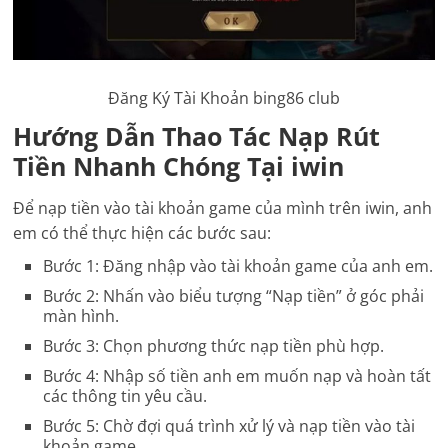
Đăng Ký Tài Khoản bing86 club
Hướng Dẫn Thao Tác Nạp Rút
Tiền Nhanh Chóng Tại iwin
Để nạp tiền vào tài khoản game của mình trên iwin, anh
em có thể thực hiện các bước sau:
Bước 1: Đăng nhập vào tài khoản game của anh em.
Bước 2: Nhấn vào biểu tượng “Nạp tiền” ở góc phải
màn hình.
Bước 3: Chọn phương thức nạp tiền phù hợp.
Bước 4: Nhập số tiền anh em muốn nạp và hoàn tất
các thông tin yêu cầu.
Bước 5: Chờ đợi quá trình xử lý và nạp tiền vào tài
khoản game