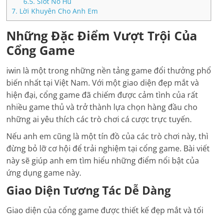
6.5.
Slot Nổ Hũ
7.
Lời Khuyên Cho Anh Em
Những Đặc Điểm Vượt Trội Của
Cổng Game
iwin là một trong những nền tảng game đổi thưởng phổ
biến nhất tại Việt Nam. Với một giao diện đẹp mắt và
hiện đại, cổng game đã chiếm được cảm tình của rất
nhiều game thủ và trở thành lựa chọn hàng đầu cho
những ai yêu thích các trò chơi cá cược trực tuyến.
Nếu anh em cũng là một tín đồ của các trò chơi này, thì
đừng bỏ lỡ cơ hội để trải nghiệm tại cổng game. Bài viết
này sẽ giúp anh em tìm hiểu những điểm nổi bật của
ứng dụng game này.
Giao Diện Tương Tác Dễ Dàng
Giao diện của cổng game được thiết kế đẹp mắt và tối