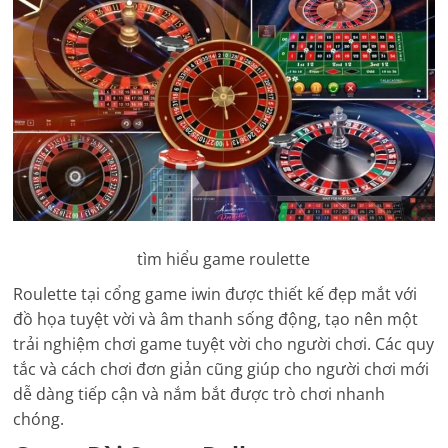
tìm hiểu game roulette
Roulette tại cổng game iwin được thiết kế đẹp mắt với
đồ họa tuyệt vời và âm thanh sống động, tạo nên một
trải nghiệm chơi game tuyệt vời cho người chơi. Các quy
tắc và cách chơi đơn giản cũng giúp cho người chơi mới
dễ dàng tiếp cận và nắm bắt được trò chơi nhanh
chóng.