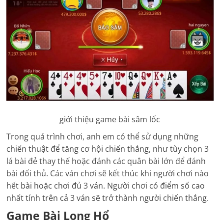
giới thiệu game bài sâm lốc
Trong quá trình chơi, anh em có thể sử dụng những
chiến thuật để tăng cơ hội chiến thắng, như tùy chọn 3
lá bài đẻ thay thế hoặc đánh các quân bài lớn để đánh
bài đối thủ. Các ván chơi sẽ kết thúc khi người chơi nào
hết bài hoặc chơi đủ 3 ván. Người chơi có điểm số cao
nhất tính trên cả 3 ván sẽ trở thành người chiến thắng.
Game Bài Long Hổ