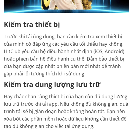
Kiểm tra thiết bị
Trước khi tải ứng dụng, bạn cần kiểm tra xem thiết bị
của mình có đáp ứng các yêu cầu tối thiểu hay không.
HitClub yêu cầu hệ điều hành nhất định (iOS, Android)
hoặc phiên bản hệ điều hành cụ thể. Đảm bảo thiết bị
của bạn được cập nhật phiên bản mới nhất để tránh
gặp phải lỗi tương thích khi sử dụng.
Kiểm tra dung lượng lưu trữ
Hãy chắc chắn rằng thiết bị của bạn còn đủ dung lượng
lưu trữ trước khi tải app. Nếu không đủ không gian, quá
trình tải sẽ bị gián đoạn hoặc không hoàn tất. Bạn nên
xóa bớt các phần mềm hoặc dữ liệu không cần thiết để
tạo đủ không gian cho việc tải ứng dụng.