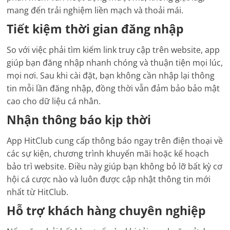
mang đến trải nghiệm liền mạch và thoải mái.
Tiết kiệm thời gian đăng nhập
So với việc phải tìm kiếm link truy cập trên website, app
giúp bạn đăng nhập nhanh chóng và thuận tiện mọi lúc,
mọi nơi. Sau khi cài đặt, bạn không cần nhập lại thông
tin mỗi lần đăng nhập, đồng thời vẫn đảm bảo bảo mật
cao cho dữ liệu cá nhân.
Nhận thông báo kịp thời
App HitClub cung cấp thông báo ngay trên điện thoại về
các sự kiện, chương trình khuyến mãi hoặc kế hoạch
bảo trì website. Điều này giúp bạn không bỏ lỡ bất kỳ cơ
hội cá cược nào và luôn được cập nhật thông tin mới
nhất từ HitClub.
Hỗ trợ khách hàng chuyên nghiệp