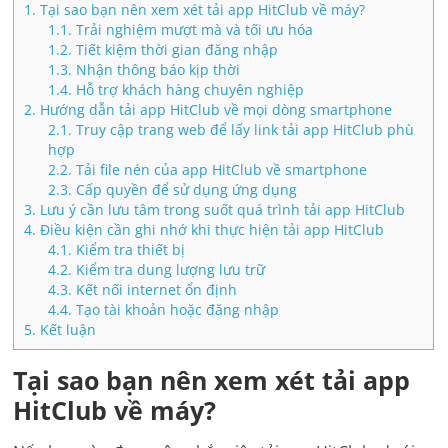
1.
Tại sao bạn nên xem xét tải app HitClub về máy?
1.1.
Trải nghiệm mượt mà và tối ưu hóa
1.2.
Tiết kiệm thời gian đăng nhập
1.3.
Nhận thông báo kịp thời
1.4.
Hỗ trợ khách hàng chuyên nghiệp
2.
Hướng dẫn tải app HitClub về mọi dòng smartphone
2.1.
Truy cập trang web để lấy link tải app HitClub phù
hợp
2.2.
Tải file nén của app HitClub về smartphone
2.3.
Cấp quyền để sử dụng ứng dụng
3.
Lưu ý cần lưu tâm trong suốt quá trình tải app HitClub
4.
Điều kiện cần ghi nhớ khi thực hiện tải app HitClub
4.1.
Kiểm tra thiết bị
4.2.
Kiểm tra dung lượng lưu trữ
4.3.
Kết nối internet ổn định
4.4.
Tạo tài khoản hoặc đăng nhập
5.
Kết luận
Tại sao bạn nên xem xét tải app
HitClub về máy?