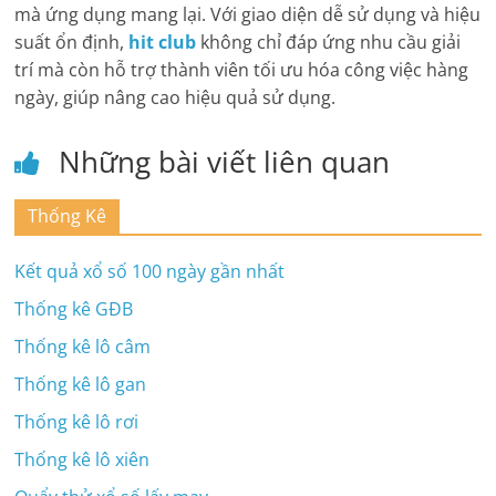
mà ứng dụng mang lại. Với giao diện dễ sử dụng và hiệu
suất ổn định,
hit club
không chỉ đáp ứng nhu cầu giải
trí mà còn hỗ trợ thành viên tối ưu hóa công việc hàng
ngày, giúp nâng cao hiệu quả sử dụng.
Những bài viết liên quan
Thống Kê
Kết quả xổ số 100 ngày gần nhất
Thống kê GĐB
Thống kê lô câm
Thống kê lô gan
Thống kê lô rơi
Thống kê lô xiên