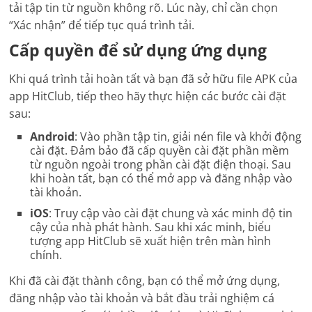
tải tập tin từ nguồn không rõ. Lúc này, chỉ cần chọn
“Xác nhận” để tiếp tục quá trình tải.
Cấp quyền để sử dụng ứng dụng
Khi quá trình tải hoàn tất và bạn đã sở hữu file APK của
app HitClub, tiếp theo hãy thực hiện các bước cài đặt
sau:
Android
: Vào phần tập tin, giải nén file và khởi động
cài đặt. Đảm bảo đã cấp quyền cài đặt phần mềm
từ nguồn ngoài trong phần cài đặt điện thoại. Sau
khi hoàn tất, bạn có thể mở app và đăng nhập vào
tài khoản.
iOS
: Truy cập vào cài đặt chung và xác minh độ tin
cậy của nhà phát hành. Sau khi xác minh, biểu
tượng app HitClub sẽ xuất hiện trên màn hình
chính.
Khi đã cài đặt thành công, bạn có thể mở ứng dụng,
đăng nhập vào tài khoản và bắt đầu trải nghiệm cá