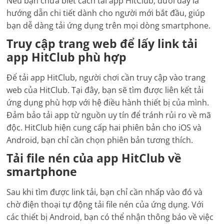
Nếu bạn chưa biết cách tải app HitClub, dưới đây là
hướng dẫn chi tiết dành cho người mới bắt đầu, giúp
bạn dễ dàng tải ứng dụng trên mọi dòng smartphone.
Truy cập trang web để lấy link tải
app HitClub phù hợp
Để tải app HitClub, người chơi cần truy cập vào trang
web của HitClub. Tại đây, bạn sẽ tìm được liên kết tải
ứng dụng phù hợp với hệ điều hành thiết bị của mình.
Đảm bảo tải app từ nguồn uy tín để tránh rủi ro về mã
độc. HitClub hiện cung cấp hai phiên bản cho iOS và
Android, bạn chỉ cần chọn phiên bản tương thích.
Tải file nén của app HitClub về
smartphone
Sau khi tìm được link tải, bạn chỉ cần nhấp vào đó và
chờ điện thoại tự động tải file nén của ứng dụng. Với
các thiết bị Android, bạn có thể nhận thông báo về việc