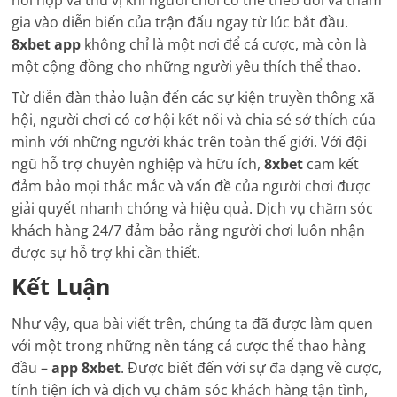
hồi hộp và thú vị khi người chơi có thể theo dõi và tham
gia vào diễn biến của trận đấu ngay từ lúc bắt đầu.
8xbet app
không chỉ là một nơi để cá cược, mà còn là
một cộng đồng cho những người yêu thích thể thao.
Từ diễn đàn thảo luận đến các sự kiện truyền thông xã
hội, người chơi có cơ hội kết nối và chia sẻ sở thích của
mình với những người khác trên toàn thế giới. Với đội
ngũ hỗ trợ chuyên nghiệp và hữu ích,
8xbet
cam kết
đảm bảo mọi thắc mắc và vấn đề của người chơi được
giải quyết nhanh chóng và hiệu quả. Dịch vụ chăm sóc
khách hàng 24/7 đảm bảo rằng người chơi luôn nhận
được sự hỗ trợ khi cần thiết.
Kết Luận
Như vậy, qua bài viết trên, chúng ta đã được làm quen
với một trong những nền tảng cá cược thể thao hàng
đầu –
app 8xbet
. Được biết đến với sự đa dạng về cược,
tính tiện ích và dịch vụ chăm sóc khách hàng tận tình,