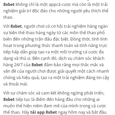
8xbet
không chỉ là một appcá cược mà còn là một trải
nghiệm giải trí độc đáo cho những người yêu thích thể
thao.
Với
8xbet
, người chơi có cơ hội trải nghiệm hàng ngàn
sự kiện thể thao hàng ngày từ các môn thể thao phổ
biến đến những trận đấu đặc biệt. Đồng thời, tính linh
hoạt trong phương thức thanh toán và tính năng trực
tiếp hấp dẫn giúp tạo ra một môi trường cá cược đa
dạng và thú vị. Bên cạnh đó, dịch vụ chăm sóc khách
hàng 24/7 của
8xbet
đảm bảo rằng mọi thắc mắc và
vấn đề của người chơi được giải quyết một cách nhanh
chóng và hiệu quả, tạo ra một trải nghiệm đáng tin cậy
và thoải mái.
Với sự chăm sóc và cam kết không ngừng phát triển,
8xbet
tiếp tục là điểm đến hàng đầu cho những ai
muốn thể hiện niềm đam mê của mình trong cá cược
thể thao. Hãy
tải app 8xbet
ngay hôm nay và bắt đầu