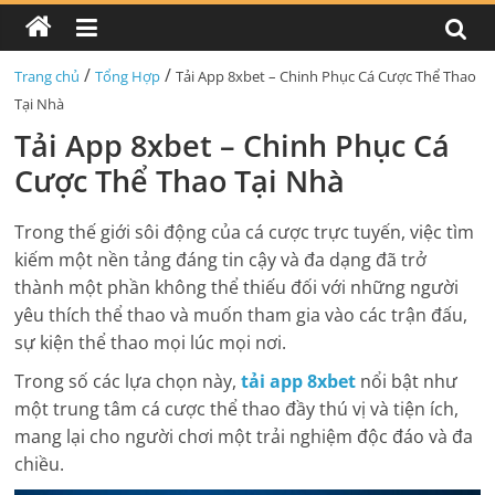
/
/
Trang chủ
Tổng Hợp
Tải App 8xbet – Chinh Phục Cá Cược Thể Thao
Tại Nhà
Tải App 8xbet – Chinh Phục Cá
Cược Thể Thao Tại Nhà
Trong thế giới sôi động của cá cược trực tuyến, việc tìm
kiếm một nền tảng đáng tin cậy và đa dạng đã trở
thành một phần không thể thiếu đối với những người
yêu thích thể thao và muốn tham gia vào các trận đấu,
sự kiện thể thao mọi lúc mọi nơi.
Trong số các lựa chọn này,
tải app 8xbet
nổi bật như
một trung tâm cá cược thể thao đầy thú vị và tiện ích,
mang lại cho người chơi một trải nghiệm độc đáo và đa
chiều.