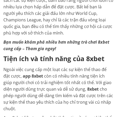
sách các sự kiện cược, đảm bảo rằng người chơi luôn có
nhiều lựa chọn hấp dẫn để đặt cược. Bất kể bạn là
người yêu thích các giải đấu lớn như World Cup,
Champions League, hay chỉ là các trận đấu vòng loại
quốc gia, bạn đều có thể tìm thấy những cơ hội cá cược
phù hợp với sở thích của mình.
Bạn muốn khám phá nhiều hơn những trò chơi 8xbet
cung cấp – Tham gia ngay!
Tiện ích và tính năng của 8xbet
Ngoài việc cung cấp một loạt các sự kiện thể thao để
đặt cược,
app 8xbet
còn có nhiều tính năng tiện ích
giúp người chơi có trải nghiệm tốt nhất có thể. Với giao
diện người dùng trực quan và dễ sử dụng,
8xbet
cho
phép người dùng dễ dàng tìm kiếm và đặt cược trên các
sự kiện thể thao yêu thích của họ chỉ trong vài cú nhấp
chuột.