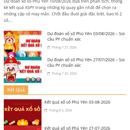
Dự đoán xổ số Phú Yên 10/08/2026 dựa trên phân tích, thống
kê kết quả XSPY trong những kỳ quay gần nhất để chọn ra
những cặp số may mắn. Chốt đầu đuôi giải đặc biệt, bao lô 2
số,...
Dự đoán xổ số Phú Yên 03/08/2026 – Soi
cầu PY chuẩn xác
Tháng 7 27, 2026
Dự đoán xổ số Phú Yên 27/07/2026 – Soi
cầu PY chuẩn xác
Tháng 7 20, 2026
Kết Quả
Kết quả xổ số Phú Yên 03-08-2026
Tháng 8 3, 2026
Kết quả xổ số Phú Yên 27-07-2026