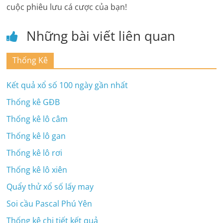
cuộc phiêu lưu cá cược của bạn!
Những bài viết liên quan
Thống Kê
Kết quả xổ số 100 ngày gần nhất
Thống kê GĐB
Thống kê lô câm
Thống kê lô gan
Thống kê lô rơi
Thống kê lô xiên
Quẩy thử xổ số lấy may
Soi cầu Pascal Phú Yên
Thống kê chi tiết kết quả