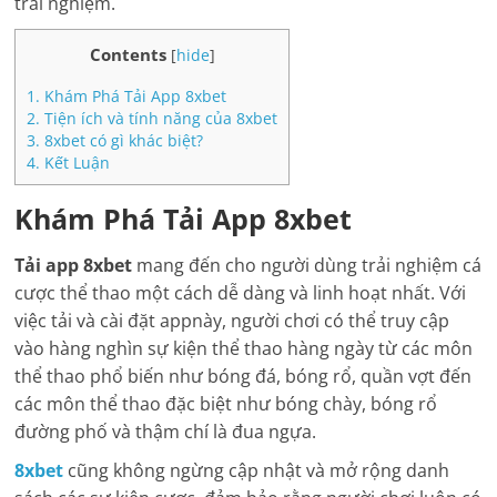
trải nghiệm.
Contents
[
hide
]
1.
Khám Phá Tải App 8xbet
2.
Tiện ích và tính năng của 8xbet
3.
8xbet có gì khác biệt?
4.
Kết Luận
Khám Phá Tải App 8xbet
Tải app 8xbet
mang đến cho người dùng trải nghiệm cá
cược thể thao một cách dễ dàng và linh hoạt nhất. Với
việc tải và cài đặt appnày, người chơi có thể truy cập
vào hàng nghìn sự kiện thể thao hàng ngày từ các môn
thể thao phổ biến như bóng đá, bóng rổ, quần vợt đến
các môn thể thao đặc biệt như bóng chày, bóng rổ
đường phố và thậm chí là đua ngựa.
8xbet
cũng không ngừng cập nhật và mở rộng danh