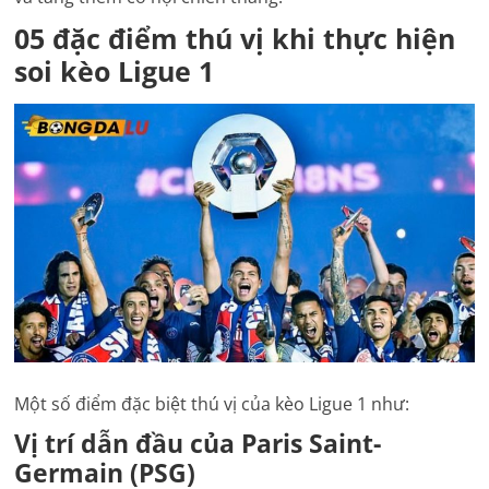
05 đặc điểm thú vị khi thực hiện
soi kèo Ligue 1
Một số điểm đặc biệt thú vị của kèo Ligue 1 như:
Vị trí dẫn đầu của Paris Saint-
Germain (PSG)