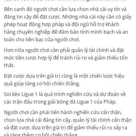
Bên cạnh đó người chơi cần lựa chọn nhà cái uy tín và
đáng tin cậy để đặt cược. Những nhà cái này cần có giấy
phép hoạt động hợp pháp và đội ngũ hỗ trợ khách
hàng chuyên nghiệp để đảm bảo tính minh bạch và an
toàn cho tiền bạc của người chơi.
Hơn nữa người chơi cần phải quản lý tài chính và đặt
mức tiền cược hợp lý để tránh rủi ro và giảm thiểu tổn
thất.
Đặt cược dựa trên giá trị cũng là một chiến lược hiệu
quả giúp tăng cơ hội chiến thắng.
Soi kèo Ligue 1 là quá trình nghiên cứu và dự đoán về
các trận đấu trong giải bóng đá Ligue 1 của Pháp.
Người chơi cần phải tiến hành nghiên cứu cẩn thận,
chọn lựa nhà cái đáng tin cậy, quản lý tài chính cẩn thận
và đặt cược dựa trên giá trị để giảm thiểu rủi ro xảy ra
và tăng thêm cơ hội chiến thắng.