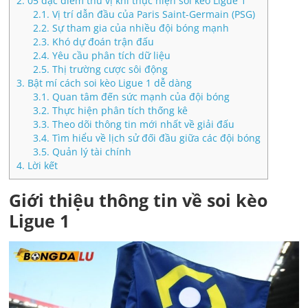
2.
05 đặc điểm thú vị khi thực hiện soi kèo Ligue 1
2.1.
Vị trí dẫn đầu của Paris Saint-Germain (PSG)
2.2.
Sự tham gia của nhiều đội bóng mạnh
2.3.
Khó dự đoán trận đấu
2.4.
Yêu cầu phân tích dữ liệu
2.5.
Thị trường cược sôi động
3.
Bật mí cách soi kèo Ligue 1 dễ dàng
3.1.
Quan tâm đến sức mạnh của đội bóng
3.2.
Thực hiện phân tích thống kê
3.3.
Theo dõi thông tin mới nhất về giải đấu
3.4.
Tìm hiểu về lịch sử đối đầu giữa các đội bóng
3.5.
Quản lý tài chính
4.
Lời kết
Giới thiệu thông tin về soi kèo
Ligue 1