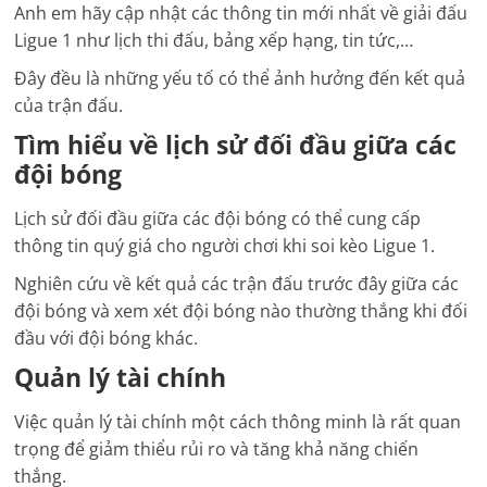
Anh em hãy cập nhật các thông tin mới nhất về giải đấu
Ligue 1 như lịch thi đấu, bảng xếp hạng, tin tức,…
Đây đều là những yếu tố có thể ảnh hưởng đến kết quả
của trận đấu.
Tìm hiểu về lịch sử đối đầu giữa các
đội bóng
Lịch sử đối đầu giữa các đội bóng có thể cung cấp
thông tin quý giá cho người chơi khi soi kèo Ligue 1.
Nghiên cứu về kết quả các trận đấu trước đây giữa các
đội bóng và xem xét đội bóng nào thường thắng khi đối
đầu với đội bóng khác.
Quản lý tài chính
Việc quản lý tài chính một cách thông minh là rất quan
trọng để giảm thiểu rủi ro và tăng khả năng chiến
thắng.