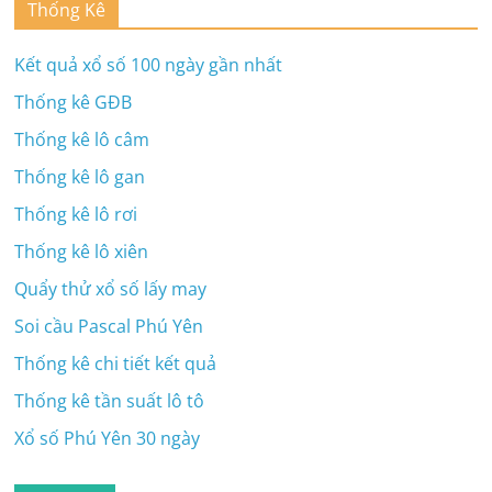
Thống Kê
Kết quả xổ số 100 ngày gần nhất
Thống kê GĐB
Thống kê lô câm
Thống kê lô gan
Thống kê lô rơi
Thống kê lô xiên
Quẩy thử xổ số lấy may
Soi cầu Pascal Phú Yên
Thống kê chi tiết kết quả
Thống kê tần suất lô tô
Xổ số Phú Yên 30 ngày