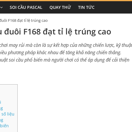
SOI CẦU PASCAL
QUAY THỬ
TIN TỨC
uôi F168 đạt tỉ lệ trúng cao
đuôi F168 đạt tỉ lệ trúng cao
chơi may rủi mà còn là sự kết hợp của những chiến lược, kỹ thuậ
hiều phương pháp khác nhau để tăng khả năng chiến thắng.
huật soi cầu phổ biến mà người chơi có thể áp dụng để cải thiện
i
ng
số liệu
ng
 biến