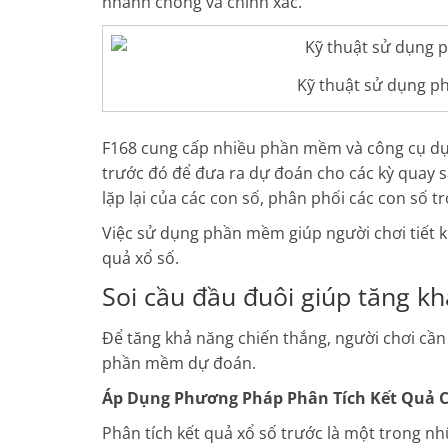
nhanh chóng và chính xác.
Kỹ thuật sử dụng ph
F168 cung cấp nhiều phần mềm và công cụ dự đ
trước đó để đưa ra dự đoán cho các kỳ quay s
lặp lại của các con số, phân phối các con số tr
Việc sử dụng phần mềm giúp người chơi tiết ki
quả xổ số.
Soi cầu đầu đuôi giúp tăng k
Để tăng khả năng chiến thắng, người chơi cần 
phần mềm dự đoán.
Áp Dụng Phương Pháp Phân Tích Kết Quả 
Phân tích kết quả xổ số trước là một trong 