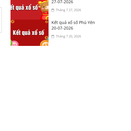
27-07-2026
Tháng 7 27, 2026
Kết quả xổ số Phú Yên
20-07-2026
Tháng 7 20, 2026