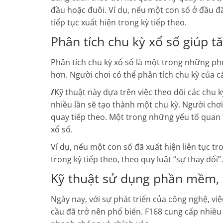
đầu hoặc đuôi. Ví dụ, nếu một con số ở đầu đã
tiếp tục xuất hiện trong kỳ tiếp theo.
Phân tích chu kỳ xổ số giúp tă
Phân tích chu kỳ xổ số là một trong những p
hơn. Người chơi có thể phân tích chu kỳ của cá
/
Kỹ thuật này dựa trên việc theo dõi các chu 
nhiều lần sẽ tạo thành một chu kỳ. Người chơ
quay tiếp theo. Một trong những yếu tố quan t
xổ số.
Ví dụ, nếu một con số đã xuất hiện liên tục t
trong kỳ tiếp theo, theo quy luật “sự thay đổi”.
Kỹ thuật sử dụng phần mềm, c
Ngày nay, với sự phát triển của công nghệ, vi
cầu đã trở nên phổ biến. F168 cung cấp nhiều 