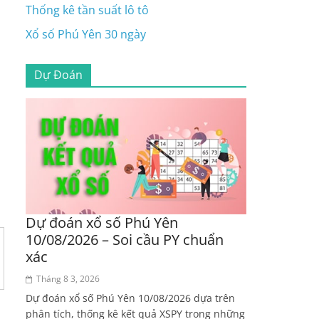
Thống kê tần suất lô tô
Xổ số Phú Yên 30 ngày
Dự Đoán
Dự đoán xổ số Phú Yên
10/08/2026 – Soi cầu PY chuẩn
xác
Tháng 8 3, 2026
Dự đoán xổ số Phú Yên 10/08/2026 dựa trên
phân tích, thống kê kết quả XSPY trong những