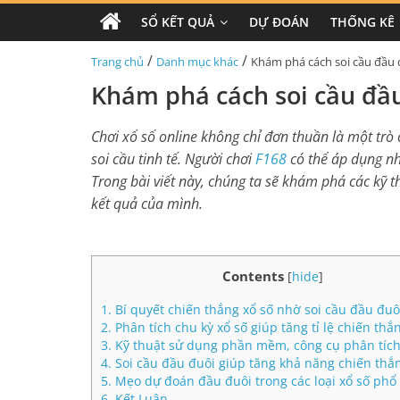
SỔ KẾT QUẢ
DỰ ĐOÁN
THỐNG KÊ
/
/
Trang chủ
Danh mục khác
Khám phá cách soi cầu đầu đ
Khám phá cách soi cầu đầu 
Chơi xổ số online không chỉ đơn thuần là một trò 
soi cầu tinh tế. Người chơi
F168
có thể áp dụng n
Trong bài viết này, chúng ta sẽ khám phá các kỹ t
kết quả của mình.
Contents
[
hide
]
1.
Bí quyết chiến thắng xổ số nhờ soi cầu đầu đuô
2.
Phân tích chu kỳ xổ số giúp tăng tỉ lệ chiến thắ
3.
Kỹ thuật sử dụng phần mềm, công cụ phân tích 
4.
Soi cầu đầu đuôi giúp tăng khả năng chiến thắ
5.
Mẹo dự đoán đầu đuôi trong các loại xổ số phổ
6.
Kết Luận