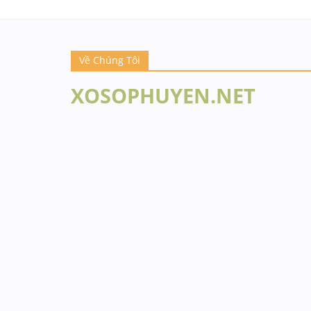
Về Chúng Tôi
XOSOPHUYEN.NET