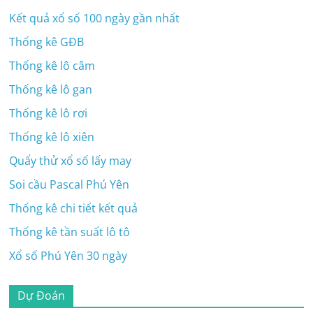
Kết quả xổ số 100 ngày gần nhất
Thống kê GĐB
Thống kê lô câm
Thống kê lô gan
Thống kê lô rơi
Thống kê lô xiên
Quẩy thử xổ số lấy may
Soi cầu Pascal Phú Yên
Thống kê chi tiết kết quả
Thống kê tần suất lô tô
Xổ số Phú Yên 30 ngày
Dự Đoán