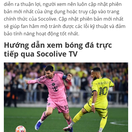
diễn ra thuận lợi, người xem nên luôn cập nhật phiên
bản mới nhất của ứng dụng hoặc truy cập vào trang
chính thức của Socolive. Cập nhật phiên bản mới nhất
sẽ giúp fan hâm mộ tránh được các lỗi kỹ thuật và đảm
bảo tính năng hoạt động tốt nhất.
Hướng dẫn xem bóng đá trực
tiếp qua Socolive TV