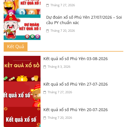
Tháng 7 27, 2026
Dự đoán xổ số Phú Yên 27/07/2026 – Soi
cầu PY chuẩn xác
Tháng 7 20, 2026
Kết Quả
Kết quả xổ số Phú Yên 03-08-2026
Tháng 8 3, 2026
Kết quả xổ số Phú Yên 27-07-2026
Tháng 7 27, 2026
Kết quả xổ số Phú Yên 20-07-2026
Tháng 7 20, 2026