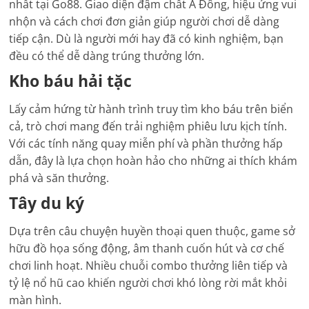
nhất tại Go88. Giao diện đậm chất Á Đông, hiệu ứng vui
nhộn và cách chơi đơn giản giúp người chơi dễ dàng
tiếp cận. Dù là người mới hay đã có kinh nghiệm, bạn
đều có thể dễ dàng trúng thưởng lớn.
Kho báu hải tặc
Lấy cảm hứng từ hành trình truy tìm kho báu trên biển
cả, trò chơi mang đến trải nghiệm phiêu lưu kịch tính.
Với các tính năng quay miễn phí và phần thưởng hấp
dẫn, đây là lựa chọn hoàn hảo cho những ai thích khám
phá và săn thưởng.
Tây du ký
Dựa trên câu chuyện huyền thoại quen thuộc, game sở
hữu đồ họa sống động, âm thanh cuốn hút và cơ chế
chơi linh hoạt. Nhiều chuỗi combo thưởng liên tiếp và
tỷ lệ nổ hũ cao khiến người chơi khó lòng rời mắt khỏi
màn hình.