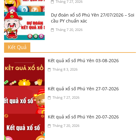
Tháng 7 27, 2026
Dự đoán xổ số Phú Yên 27/07/2026 – Soi
cầu PY chuẩn xác
Tháng 7 20, 2026
Kết Quả
Kết quả xổ số Phú Yên 03-08-2026
Tháng 8 3, 2026
Kết quả xổ số Phú Yên 27-07-2026
Tháng 7 27, 2026
Kết quả xổ số Phú Yên 20-07-2026
Tháng 7 20, 2026