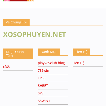
Về Chúng Tôi
XOSOPHUYEN.NET
Được Quan
Danh Mục
Liên Hệ
Tâm
play789club.blog
Liên Hệ
cf68
789win
TP88
SHBET
SP8
58WIN1