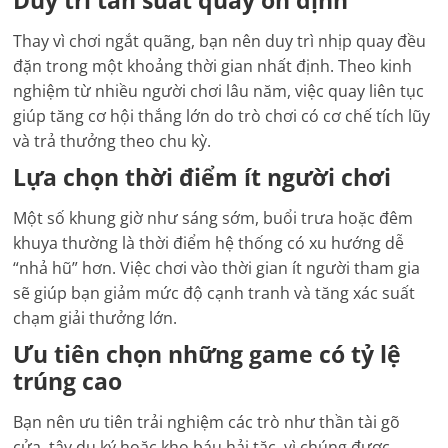
Duy trì tần suất quay ổn định
Thay vì chơi ngắt quãng, bạn nên duy trì nhịp quay đều
đặn trong một khoảng thời gian nhất định. Theo kinh
nghiệm từ nhiều người chơi lâu năm, việc quay liên tục
giúp tăng cơ hội thắng lớn do trò chơi có cơ chế tích lũy
và trả thưởng theo chu kỳ.
Lựa chọn thời điểm ít người chơi
Một số khung giờ như sáng sớm, buổi trưa hoặc đêm
khuya thường là thời điểm hệ thống có xu hướng dễ
“nhả hũ” hơn. Việc chơi vào thời gian ít người tham gia
sẽ giúp bạn giảm mức độ cạnh tranh và tăng xác suất
chạm giải thưởng lớn.
Ưu tiên chọn những game có tỷ lệ
trúng cao
Bạn nên ưu tiên trải nghiệm các trò như thần tài gõ
cửa, tây du ký hoặc kho báu hải tặc, vì chúng được