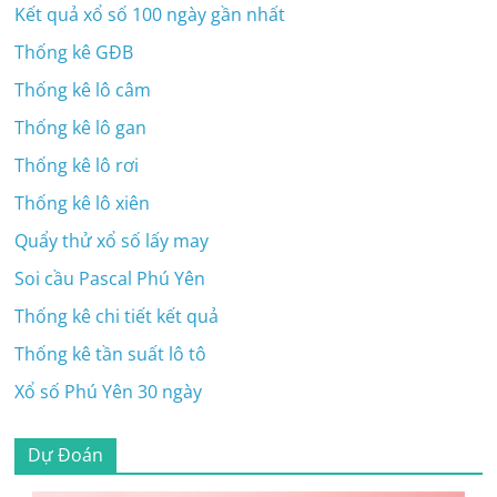
Kết quả xổ số 100 ngày gần nhất
Thống kê GĐB
Thống kê lô câm
Thống kê lô gan
Thống kê lô rơi
Thống kê lô xiên
Quẩy thử xổ số lấy may
Soi cầu Pascal Phú Yên
Thống kê chi tiết kết quả
Thống kê tần suất lô tô
Xổ số Phú Yên 30 ngày
Dự Đoán