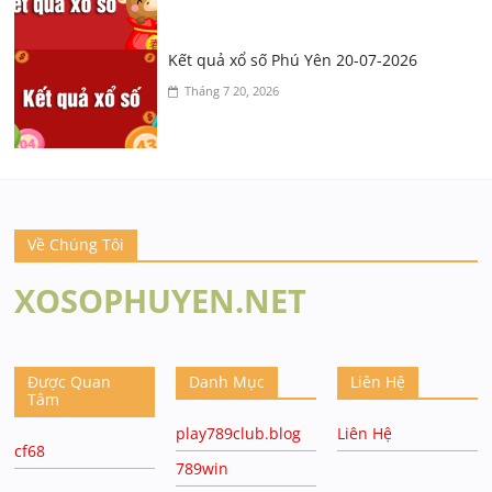
Kết quả xổ số Phú Yên 20-07-2026
Tháng 7 20, 2026
Về Chúng Tôi
XOSOPHUYEN.NET
Được Quan
Danh Mục
Liên Hệ
Tâm
play789club.blog
Liên Hệ
cf68
789win