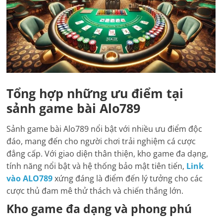
Tổng hợp những ưu điểm tại
sảnh game bài Alo789
Sảnh game bài Alo789 nổi bật với nhiều ưu điểm độc
đáo, mang đến cho người chơi trải nghiệm cá cược
đẳng cấp. Với giao diện thân thiện, kho game đa dạng,
tính năng nổi bật và hệ thống bảo mật tiên tiến,
Link
vào ALO789
xứng đáng là điểm đến lý tưởng cho các
cược thủ đam mê thử thách và chiến thắng lớn.
Kho game đa dạng và phong phú