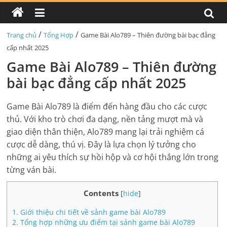
/
/
Trang chủ
Tổng Hợp
Game Bài Alo789 – Thiên đường bài bạc đẳng
cấp nhất 2025
Game Bài Alo789 – Thiên đường
bài bạc đẳng cấp nhất 2025
Game Bài Alo789 là điểm đến hàng đầu cho các cược
thủ. Với kho trò chơi đa dạng, nền tảng mượt mà và
giao diện thân thiện, Alo789 mang lại trải nghiệm cá
cược dễ dàng, thú vị. Đây là lựa chọn lý tưởng cho
những ai yêu thích sự hồi hộp và cơ hội thắng lớn trong
từng ván bài.
Contents
[
hide
]
1.
Giới thiệu chi tiết về sảnh game bài Alo789
2.
Tổng hợp những ưu điểm tại sảnh game bài Alo789