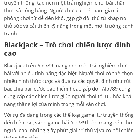
truyền thống, tạo nên một trải nghiệm chơi bài chân
thực và công bằng. Người chơi có thể tham gia các
phòng chơi từ dễ đến khó, gặp gỡ đối thủ từ khắp nơi,
thử sức và cải thiện kỹ năng trong một môi trường cạnh
tranh.
Blackjack – Trò chơi chiến lược đỉnh
cao
Blackjack trên Alo789 mang đến một trải nghiệm chơi
bài với nhiều tính năng đặc biệt. Người chơi có thể chọn
nhiều hình thức cược và đưa ra các quyết định như rút
bài, chia bài, cược bảo hiểm hoặc gấp đôi. Alo789 cũng
cung cấp các chiến lược giúp người chơi tối ưu hóa khả
năng thắng lợi của mình trong mỗi ván chơi.
Với sự đa dạng trong các thể loại game, từ truyền thống
đến hiện đại, sảnh game bài Alo789 luôn mang đến cho
người chơi những giây phút giải trí thú vị và cơ hội chiến
thắng hấp dẫn.