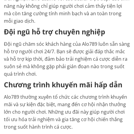
năng này không chỉ giúp người chơi cảm thấy tiện lợi
mà còn tăng cường tính minh bạch và an toàn trong
mỗi giao dịch.
Đội ngũ hỗ trợ chuyên nghiệp
Đội ngũ chăm sóc khách hàng của Alo789 luôn sẵn sàng
hỗ trợ người chơi 24/7. Bạn sẽ được giải đáp thắc mắc
và hỗ trợ kịp thời, đảm bảo trải nghiệm cá cược diễn ra
suôn sẻ mà không gặp phải gián đoạn nào trong suốt
quá trình chơi.
Chương trình khuyến mãi hấp dẫn
Alo789 thường xuyên tổ chức các chương trình khuyến
mãi và sự kiện đặc biệt, mang đến cơ hội nhận thưởng
lớn cho người chơi. Những ưu đãi này giúp người chơi
tối ưu hóa trải nghiệm và gia tăng cơ hội chiến thắng
trong suốt hành trình cá cược.