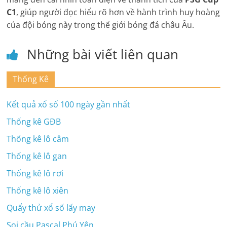
C1
, giúp người đọc hiểu rõ hơn về hành trình huy hoàng
của đội bóng này trong thế giới bóng đá châu Âu.
Những bài viết liên quan
Thống Kê
Kết quả xổ số 100 ngày gần nhất
Thống kê GĐB
Thống kê lô câm
Thống kê lô gan
Thống kê lô rơi
Thống kê lô xiên
Quẩy thử xổ số lấy may
Soi cầu Pascal Phú Yên