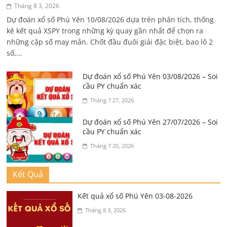
Tháng 8 3, 2026
Dự đoán xổ số Phú Yên 10/08/2026 dựa trên phân tích, thống
kê kết quả XSPY trong những kỳ quay gần nhất để chọn ra
những cặp số may mắn. Chốt đầu đuôi giải đặc biệt, bao lô 2
số,...
Dự đoán xổ số Phú Yên 03/08/2026 – Soi
cầu PY chuẩn xác
Tháng 7 27, 2026
Dự đoán xổ số Phú Yên 27/07/2026 – Soi
cầu PY chuẩn xác
Tháng 7 20, 2026
Kết Quả
Kết quả xổ số Phú Yên 03-08-2026
Tháng 8 3, 2026