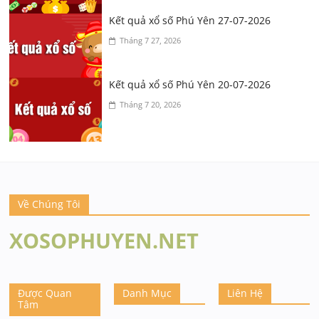
Kết quả xổ số Phú Yên 27-07-2026
Tháng 7 27, 2026
Kết quả xổ số Phú Yên 20-07-2026
Tháng 7 20, 2026
Về Chúng Tôi
XOSOPHUYEN.NET
Được Quan
Danh Mục
Liên Hệ
Tâm