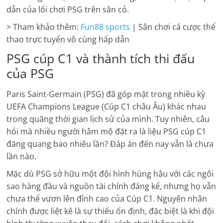
dẫn của lối chơi PSG trên sân cỏ.
> Tham khảo thêm:
Fun88 sports
| Sân chơi cá cược thể
thao trực tuyến vô cùng hấp dẫn
PSG cúp C1 và thành tích thi đấu
của PSG
Paris Saint-Germain (PSG) đã góp mặt trong nhiều kỳ
UEFA Champions League (Cúp C1 châu Âu) khác nhau
trong quãng thời gian lịch sử của mình. Tuy nhiên, câu
hỏi mà nhiều người hâm mộ đặt ra là liệu PSG cúp C1
đăng quang bao nhiêu lần? Đáp án đến nay vẫn là chưa
lần nào.
Mặc dù PSG sở hữu một đội hình hùng hậu với các ngôi
sao hàng đầu và nguồn tài chính đáng kể, nhưng họ vẫn
chưa thể vươn lên đỉnh cao của Cúp C1. Nguyên nhân
chính được liệt kê là sự thiếu ổn định, đặc biệt là khi đội