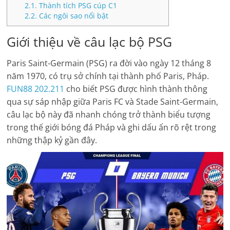
2.1.
Thành tích PSG cúp C1
2.2.
Các ngôi sao nổi bật
Giới thiệu về câu lạc bộ PSG
Paris Saint-Germain (PSG) ra đời vào ngày 12 tháng 8
năm 1970, có trụ sở chính tại thành phố Paris, Pháp.
FUN88 202.211
cho biết PSG được hình thành thông
qua sự sáp nhập giữa Paris FC và Stade Saint-Germain,
câu lạc bộ này đã nhanh chóng trở thành biểu tượng
trong thế giới bóng đá Pháp và ghi dấu ấn rõ rệt trong
những thập kỷ gần đây.