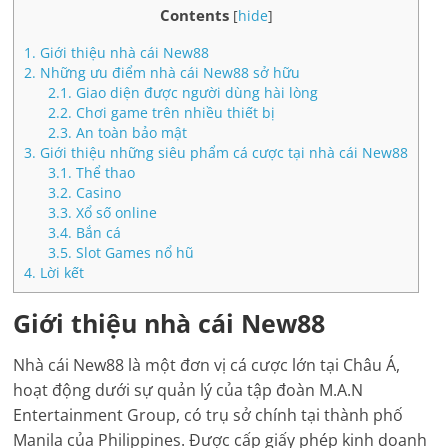
Contents
[
hide
]
1.
Giới thiệu nhà cái New88
2.
Những ưu điểm nhà cái New88 sở hữu
2.1.
Giao diện được người dùng hài lòng
2.2.
Chơi game trên nhiều thiết bị
2.3.
An toàn bảo mật
3.
Giới thiệu những siêu phẩm cá cược tại nhà cái New88
3.1.
Thể thao
3.2.
Casino
3.3.
Xổ số online
3.4.
Bắn cá
3.5.
Slot Games nổ hũ
4.
Lời kết
Giới thiệu nhà cái New88
Nhà cái New88 là một đơn vị cá cược lớn tại Châu Á,
hoạt động dưới sự quản lý của tập đoàn M.A.N
Entertainment Group, có trụ sở chính tại thành phố
Manila của Philippines. Được cấp giấy phép kinh doanh