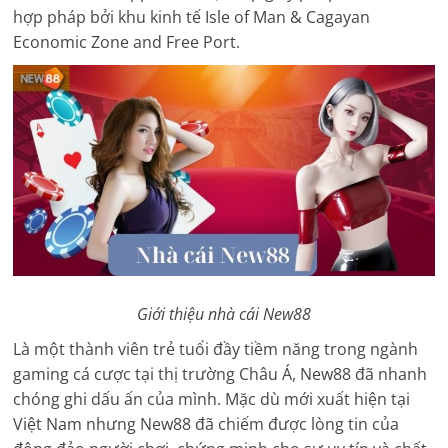
hợp pháp bởi khu kinh tế Isle of Man & Cagayan
Economic Zone and Free Port.
Giới thiệu nhà cái New88
Là một thành viên trẻ tuổi đầy tiềm năng trong ngành
gaming cá cược tại thị trường Châu Á, New88 đã nhanh
chóng ghi dấu ấn của mình. Mặc dù mới xuất hiện tại
Việt Nam nhưng New88 đã chiếm được lòng tin của