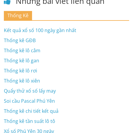
Những bài viết liên quan
Thống Kê
Kết quả xổ số 100 ngày gần nhất
Thống kê GĐB
Thống kê lô câm
Thống kê lô gan
Thống kê lô rơi
Thống kê lô xiên
Quẩy thử xổ số lấy may
Soi cầu Pascal Phú Yên
Thống kê chi tiết kết quả
Thống kê tần suất lô tô
Xổ số Phú Yên 30 ngày