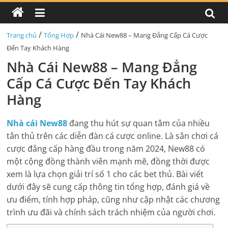
/
/
Trang chủ
Tổng Hợp
Nhà Cái New88 – Mang Đẳng Cấp Cá Cược
Đến Tay Khách Hàng
Nhà Cái New88 – Mang Đẳng
Cấp Cá Cược Đến Tay Khách
Hàng
Nhà cái New88
đang thu hút sự quan tâm của nhiều
tân thủ trên các diễn đàn cá cược online. Là sân chơi cá
cược đẳng cấp hàng đầu trong năm 2024, New88 có
một cộng đồng thành viên mạnh mẽ, đồng thời được
xem là lựa chọn giải trí số 1 cho các bet thủ. Bài viết
dưới đây sẽ cung cấp thông tin tổng hợp, đánh giá về
ưu điểm, tính hợp pháp, cũng như cập nhật các chương
trình ưu đãi và chính sách trách nhiệm của người chơi
.