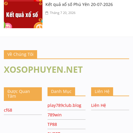
Kết quả xổ số Phú Yên 20-07-2026
Tháng 7 20, 2026
Về Chúng Tôi
XOSOPHUYEN.NET
Được Quan
Danh Mục
Liên Hệ
Tâm
play789club.blog
Liên Hệ
cf68
789win
TP88