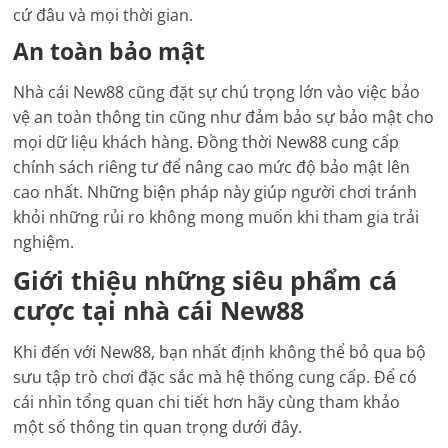
cứ đâu và mọi thời gian.
An toàn bảo mật
Nhà cái New88 cũng đặt sự chú trọng lớn vào việc bảo
vệ an toàn thông tin cũng như đảm bảo sự bảo mật cho
mọi dữ liệu khách hàng. Đồng thời New88 cung cấp
chính sách riêng tư để nâng cao mức độ bảo mật lên
cao nhất. Những biện pháp này giúp người chơi tránh
khỏi những rủi ro không mong muốn khi tham gia trải
nghiệm.
Giới thiệu những siêu phẩm cá
cược tại nhà cái New88
Khi đến với New88, bạn nhất định không thể bỏ qua bộ
sưu tập trò chơi đặc sắc mà hệ thống cung cấp. Để có
cái nhìn tổng quan chi tiết hơn hãy cùng tham khảo
một số thông tin quan trọng dưới đây.