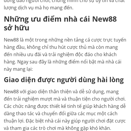
đông đảo người chơi, chứng minh cho sự uy tín và chất
lượng dịch vụ mà họ mang đến.
Những ưu điểm nhà cái New88
sở hữu
New88 là một trong những nền tảng cá cược trực tuyến
hàng đầu, không chỉ thu hút cược thủ mà còn mang
đến nhiều ưu đãi và trải nghiệm độc đáo cho khách
hàng. Ngay sau đây là những điểm nổi bật mà nhà cái
này mang lại:
Giao diện được người dùng hài lòng
New88 với giao diện thân thiện và dễ sử dụng, mang
đến trải nghiệm mượt mà và thuận tiện cho người chơi.
Các chức năng được thiết kế tinh tế giúp khách hàng dễ
dàng thao tác và chuyển đổi giữa các mục một cách
thuận lợi. Đặc biệt nhà cái này giúp người chơi đặt cược
và tham gia các trò chơi mà không gặp khó khăn.