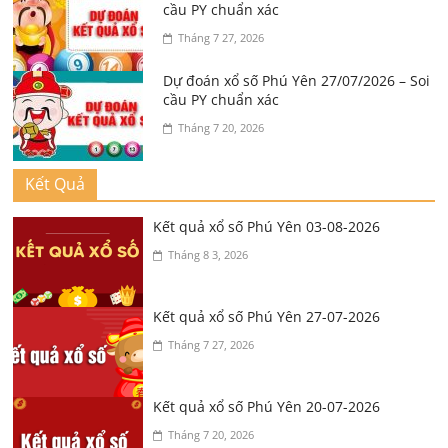
cầu PY chuẩn xác
Tháng 7 27, 2026
Dự đoán xổ số Phú Yên 27/07/2026 – Soi
cầu PY chuẩn xác
Tháng 7 20, 2026
Kết Quả
Kết quả xổ số Phú Yên 03-08-2026
Tháng 8 3, 2026
Kết quả xổ số Phú Yên 27-07-2026
Tháng 7 27, 2026
Kết quả xổ số Phú Yên 20-07-2026
Tháng 7 20, 2026