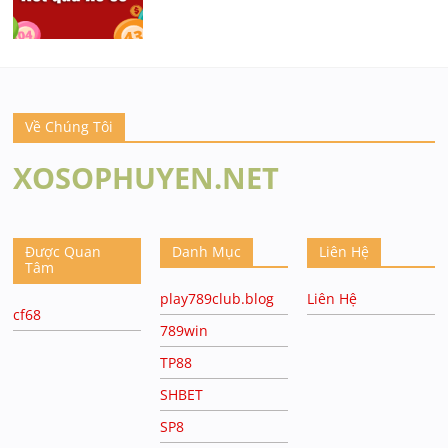
Về Chúng Tôi
XOSOPHUYEN.NET
Được Quan
Danh Mục
Liên Hệ
Tâm
play789club.blog
Liên Hệ
cf68
789win
TP88
SHBET
SP8