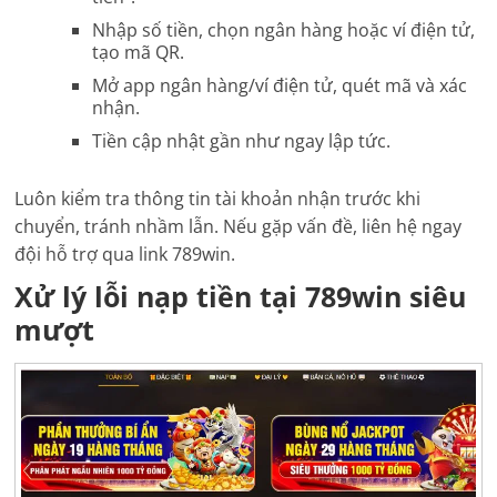
Nhập số tiền, chọn ngân hàng hoặc ví điện tử,
tạo mã QR.
Mở app ngân hàng/ví điện tử, quét mã và xác
nhận.
Tiền cập nhật gần như ngay lập tức.
Luôn kiểm tra thông tin tài khoản nhận trước khi
chuyển, tránh nhầm lẫn. Nếu gặp vấn đề, liên hệ ngay
đội hỗ trợ qua link 789win.
Xử lý lỗi nạp tiền tại 789win siêu
mượt