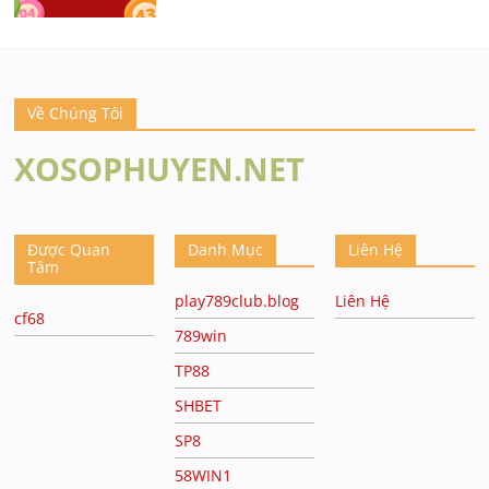
Về Chúng Tôi
XOSOPHUYEN.NET
Được Quan
Danh Mục
Liên Hệ
Tâm
play789club.blog
Liên Hệ
cf68
789win
TP88
SHBET
SP8
58WIN1