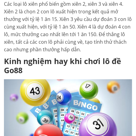
Các loại lô xiên phổ biến gồm xiên 2, xiên 3 và xiên 4.
Xiên 2 là chọn 2 con lô xuất hiện trong kết quả mở
thưởng với tỷ lệ 1 ăn 15. Xiên 3 yêu cầu dự đoán 3 con lô
cùng xuất hiện, với tỷ lệ 1 ăn 50. Xiên 4 là dự đoán 4 con
lô, mức thưởng cao nhất lên tới 1 ăn 150. Để thắng lô
xiên, tất cả các con lô phải cùng về, tạo tính thử thách
cao nhưng phần thưởng hấp dẫn.
Kinh nghiệm hay khi chơi lô đề
Go88