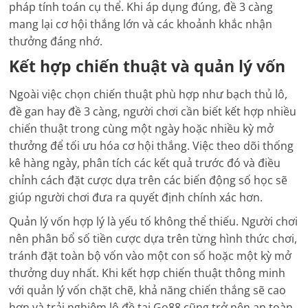
pháp tính toán cụ thể. Khi áp dụng đúng, đề 3 càng
mang lại cơ hội thắng lớn và các khoảnh khắc nhận
thưởng đáng nhớ.
Kết hợp chiến thuật và quản lý vốn
Ngoài việc chọn chiến thuật phù hợp như bạch thủ lô,
đề gan hay đề 3 càng, người chơi cần biết kết hợp nhiều
chiến thuật trong cùng một ngày hoặc nhiều kỳ mở
thưởng để tối ưu hóa cơ hội thắng. Việc theo dõi thống
kê hàng ngày, phân tích các kết quả trước đó và điều
chỉnh cách đặt cược dựa trên các biến động số học sẽ
giúp người chơi đưa ra quyết định chính xác hơn.
Quản lý vốn hợp lý là yếu tố không thể thiếu. Người chơi
nên phân bổ số tiền cược dựa trên từng hình thức chơi,
tránh đặt toàn bộ vốn vào một con số hoặc một kỳ mở
thưởng duy nhất. Khi kết hợp chiến thuật thông minh
với quản lý vốn chặt chẽ, khả năng chiến thắng sẽ cao
hơn và trải nghiệm lô đề tại Go88 cũng trở nên an toàn