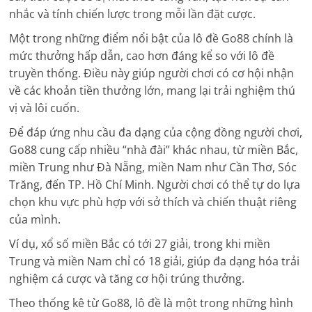
nhắc và tính chiến lược trong mỗi lần đặt cược.
Một trong những điểm nổi bật của lô đề Go88 chính là
mức thưởng hấp dẫn, cao hơn đáng kể so với lô đề
truyền thống. Điều này giúp người chơi có cơ hội nhận
về các khoản tiền thưởng lớn, mang lại trải nghiệm thú
vị và lôi cuốn.
Để đáp ứng nhu cầu đa dạng của cộng đồng người chơi,
Go88 cung cấp nhiều “nhà đài” khác nhau, từ miền Bắc,
miền Trung như Đà Nẵng, miền Nam như Cần Thơ, Sóc
Trăng, đến TP. Hồ Chí Minh. Người chơi có thể tự do lựa
chọn khu vực phù hợp với sở thích và chiến thuật riêng
của mình.
Ví dụ, xổ số miền Bắc có tới 27 giải, trong khi miền
Trung và miền Nam chỉ có 18 giải, giúp đa dạng hóa trải
nghiệm cá cược và tăng cơ hội trúng thưởng.
Theo thống kê từ Go88, lô đề là một trong những hình