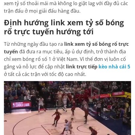
xem tỷ số thoải mái mà không lo giật lag với đầy đủ các
trận đấu ở mọi giải đấu hàng đầu.
Định hướng link xem tỷ số bóng
rổ trực tuyến hướng tới
Từ những ngày đầu tạo ra
link xem tỷ số bóng rổ trực
tuyến
đã đưa ra mục tiêu, ấp ủ dự định, trở thành địa
chỉ xem bóng rổ số 1 ở Việt Nam. Vì thế đơn vị luôn cố
gắng và nỗ lực để cập nhật
link trực tiếp
kèo nhà cái 5
ở tất cả các trận với tốc độ cao nhất.