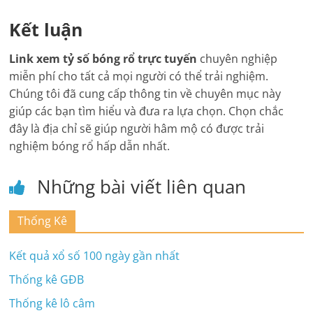
Kết luận
Link xem tỷ số bóng rổ trực tuyến
chuyên nghiệp
miễn phí cho tất cả mọi người có thể trải nghiệm.
Chúng tôi đã cung cấp thông tin về chuyên mục này
giúp các bạn tìm hiểu và đưa ra lựa chọn. Chọn chắc
đây là địa chỉ sẽ giúp người hâm mộ có được trải
nghiệm bóng rổ hấp dẫn nhất.
Những bài viết liên quan
Thống Kê
Kết quả xổ số 100 ngày gần nhất
Thống kê GĐB
Thống kê lô câm