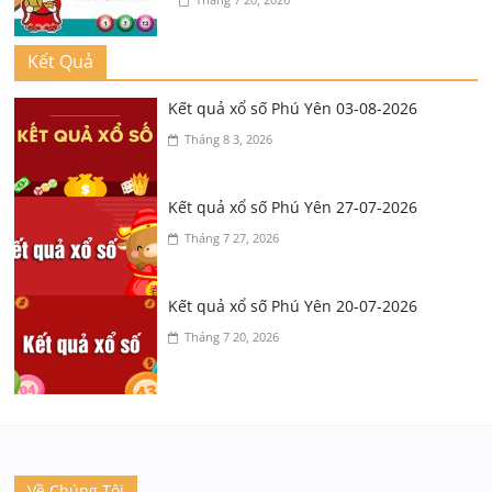
Kết Quả
Kết quả xổ số Phú Yên 03-08-2026
Tháng 8 3, 2026
Kết quả xổ số Phú Yên 27-07-2026
Tháng 7 27, 2026
Kết quả xổ số Phú Yên 20-07-2026
Tháng 7 20, 2026
Về Chúng Tôi