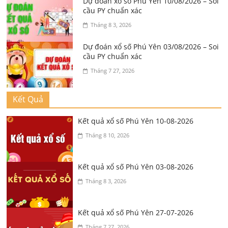
Dự đoán xổ số Phú Yên 10/08/2026 – Soi
cầu PY chuẩn xác
Tháng 8 3, 2026
Dự đoán xổ số Phú Yên 03/08/2026 – Soi
cầu PY chuẩn xác
Tháng 7 27, 2026
Kết Quả
Kết quả xổ số Phú Yên 10-08-2026
Tháng 8 10, 2026
Kết quả xổ số Phú Yên 03-08-2026
Tháng 8 3, 2026
Kết quả xổ số Phú Yên 27-07-2026
Tháng 7 27, 2026