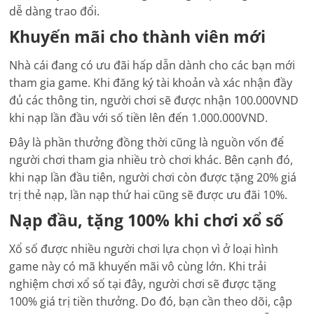
dễ dàng trao đổi.
Khuyến mãi cho thành viên mới
Nhà cái đang có ưu đãi hấp dẫn dành cho các bạn mới
tham gia game. Khi đăng ký tài khoản và xác nhận đầy
đủ các thông tin, người chơi sẽ được nhận 100.000VND
khi nạp lần đầu với số tiền lên đến 1.000.000VND.
Đây là phần thưởng đồng thời cũng là nguồn vốn để
người chơi tham gia nhiều trò chơi khác. Bên cạnh đó,
khi nạp lần đầu tiên, người chơi còn được tặng 20% giá
trị thẻ nạp, lần nạp thứ hai cũng sẽ được ưu đãi 10%.
Nạp đầu, tặng 100% khi chơi xổ số
Xổ số được nhiều người chơi lựa chọn vì ở loại hình
game này có mã khuyến mãi vô cùng lớn. Khi trải
nghiệm chơi xổ số tại đây, người chơi sẽ được tặng
100% giá trị tiền thưởng. Do đó, bạn cần theo dõi, cập