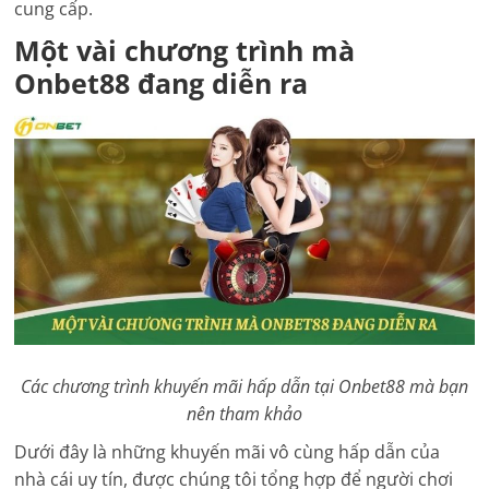
cung cấp.
Một vài chương trình mà
Onbet88 đang diễn ra
Các chương trình khuyến mãi hấp dẫn tại Onbet88 mà bạn
nên tham khảo
Dưới đây là những khuyến mãi vô cùng hấp dẫn của
nhà cái uy tín, được chúng tôi tổng hợp để người chơi