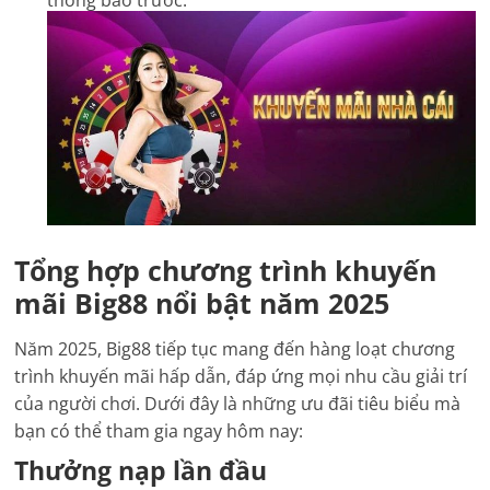
thông báo trước.
Tổng hợp chương trình khuyến
mãi Big88 nổi bật năm 2025
Năm 2025, Big88 tiếp tục mang đến hàng loạt chương
trình khuyến mãi hấp dẫn, đáp ứng mọi nhu cầu giải trí
của người chơi. Dưới đây là những ưu đãi tiêu biểu mà
bạn có thể tham gia ngay hôm nay:
Thưởng nạp lần đầu