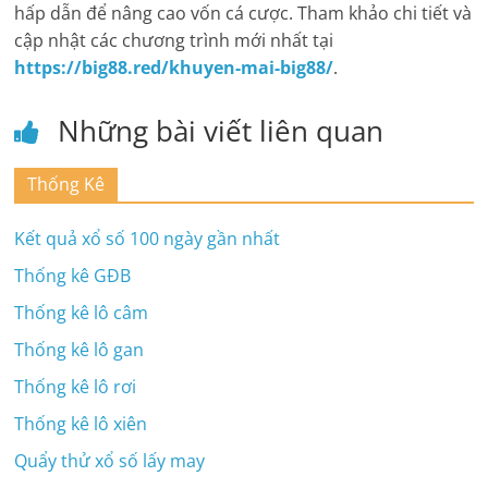
hấp dẫn để nâng cao vốn cá cược. Tham khảo chi tiết và
cập nhật các chương trình mới nhất tại
https://big88.red/khuyen-mai-big88/
.
Những bài viết liên quan
Thống Kê
Kết quả xổ số 100 ngày gần nhất
Thống kê GĐB
Thống kê lô câm
Thống kê lô gan
Thống kê lô rơi
Thống kê lô xiên
Quẩy thử xổ số lấy may