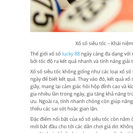
Xổ số siêu tốc – Khái niệm
Thế giới xổ số
lucky 88
ngày càng đa dạng với n
bởi tốc độ ra kết quả nhanh và tính năng giải t
Xổ số siêu tốc không giống như các loại xổ số
ngày để biết kết quả. Thay vào đó, kết quả xổ 
giây, mang lại cảm giác hồi hộp đỉnh cao và k
gia nhiều lần trong ngày, gia tăng khả năng 
ưu. Ngoài ra, tính nhanh chóng còn giúp nâng 
thiểu các sai sót hoặc gian lận.
Đặc điểm nổi bật của xổ số siêu tốc còn nằm 
mới bắt đầu cho tới các dân chơi già dơ. Khôn