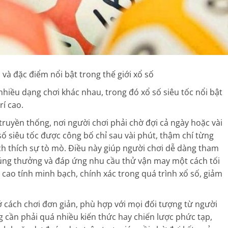
 và đặc điểm nổi bật trong thế giới xổ số
hiều dạng chơi khác nhau, trong đó xổ số siêu tốc nổi bật
rí cao.
 truyền thống, nơi người chơi phải chờ đợi cả ngày hoặc vài
số siêu tốc được công bố chỉ sau vài phút, thậm chí từng
ích thích sự tò mò. Điều này giúp người chơi dễ dàng tham
trúng thưởng và đáp ứng nhu cầu thử vận may một cách tối
cao tính minh bạch, chính xác trong quá trình xổ số, giảm
ở cách chơi đơn giản, phù hợp với mọi đối tượng từ người
g cần phải quá nhiều kiến thức hay chiến lược phức tạp,