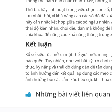
không thể đảm bảo chắc chắn 100%, nhưng ít 
Thứ ba, hãy linh hoạt trong việc chọn con số,
lưu nhất thời, vì khả năng cao các số đó đã x
hãy cân nhắc kết hợp giữa các số ngẫu nhiên và
thái độ kiên nhẫn, chơi đều đặn mà không để bị
chìa khóa để nâng cao khả năng thắng trong x
Kết luận
Xổ số siêu tốc mở ra một thế giới mới, mang 
nào quên. Tuy nhiên, như với bất kỳ trò chơi m
thức, kỹ năng và thái độ đúng đắn để tận dụng
tố ảnh hưởng đến kết quả, áp dụng các mẹo chơ
ảnh hưởng bởi các cảm xúc tiêu cực khi thua 
Những bài viết liên quan