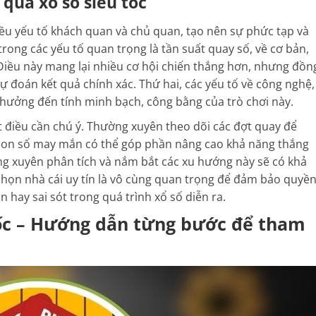
quả xổ số siêu tốc
iều yếu tố khách quan và chủ quan, tạo nên sự phức tạp và
ong các yếu tố quan trọng là tần suất quay số, về cơ bản,
. Điều này mang lại nhiều cơ hội chiến thắng hơn, nhưng đồn
dự đoán kết quả chính xác. Thứ hai, các yếu tố về công nghệ,
hưởng đến tính minh bạch, công bằng của trò chơi này.
t điều cần chú ý. Thường xuyên theo dõi các đợt quay để
 con số may mắn có thể góp phần nâng cao khả năng thắng
g xuyên phân tích và nắm bắt các xu hướng này sẽ có khả
chọn nhà cái uy tín là vô cùng quan trọng để đảm bảo quyề
ận hay sai sót trong quá trình xổ số diễn ra.
tốc – Hướng dẫn từng bước để tham