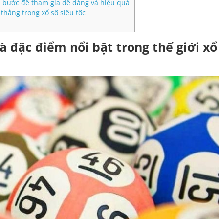
g bước để tham gia dễ dàng và hiệu quả
hắng trong xổ số siêu tốc
à đặc điểm nổi bật trong thế giới xổ