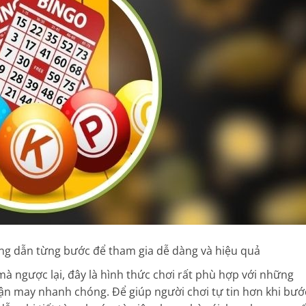
ớng dẫn từng bước để tham gia dễ dàng và hiệu quả
à ngược lại, đây là hình thức chơi rất phù hợp với những
n may nhanh chóng. Để giúp người chơi tự tin hơn khi bướ