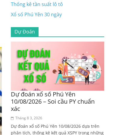
Thống kê tần suất lô tô
Xổ số Phú Yên 30 ngày
Dự Đoán
Dự đoán xổ số Phú Yên
10/08/2026 – Soi cầu PY chuẩn
xác
Tháng 8 3, 2026
Dự đoán xổ số Phú Yên 10/08/2026 dựa trên
phân tích, thống kê kết quả XSPY trong những