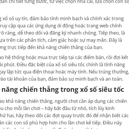
 dẫn chi tiết từng bước, từ việc chọn nhà cái, lựa chọn con s
ng xổ số uy tín, đảm bảo tính minh bạch và chính xác trong
 truy cập qua các ứng dụng di động hoặc trang web chính
õ ràng, dễ theo dõi và đăng ký nhanh chóng. Tiếp theo, là
ựa trên các phân tích, cảm giác hoặc sự may mắn. Đây là
ng trực tiếp đến khả năng chiến thắng của bạn.
ào hệ thống hoặc mua trực tiếp tại các điểm bán, rồi đợi kết
 phút. Điều đặc biệt của xổ số siêu tốc chính là tính năng
gay lập tức qua điện thoại hoặc máy tính. Nếu trúng thưởng
vào tài khoản của bạn, đảm bảo sự minh bạch và an toàn.
năng chiến thắng trong xổ số siêu tốc
cao khả năng chiến thắng, người chơi cần áp dụng các chiến
 cho mỗi lần chơi – hãy bắt đầu từ nhỏ, tích lũy kinh
hứ hai, hãy theo dõi các đợt quay trước đó để nhận biết các
 các con số phù hợp hơn cho lần chơi kế tiếp. Điều này