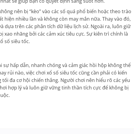
nhất sẽ giúp bạn có quyết định sáng suốt hơn.
 không nên bị “kèo” vào các số quá phổ biến hoặc theo trào
uất hiện nhiều lần và không còn may mắn nữa. Thay vào đó,
 dựa trên các phân tích dữ liệu lịch sử. Ngoài ra, luôn giữ
 xao nhãng bởi các cảm xúc tiêu cực. Sự kiên trì chính là
ổ số siêu tốc.
lại sự hấp dẫn, nhanh chóng và cảm giác hồi hộp không thể
ay rủi nào, việc chơi xổ số siêu tốc cũng cần phải có kiến
 tối đa cơ hội chiến thắng. Người chơi nên hiểu rõ các yếu
i hợp lý và luôn giữ vững tinh thần tích cực để không bị
cuộc.