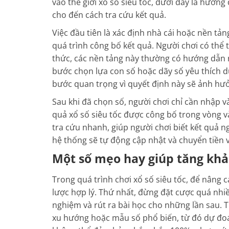
vào thế giới xổ số siêu tốc, dưới đây là hướng
cho đến cách tra cứu kết quả.
Việc đầu tiên là xác định nhà cái hoặc nền tả
quá trình công bố kết quả. Người chơi có thể
thức, các nền tảng này thường có hướng dẫn r
bước chọn lựa con số hoặc dãy số yêu thích d
bước quan trọng vì quyết định này sẽ ảnh hưở
Sau khi đã chọn số, người chơi chỉ cần nhập v
quả xổ số siêu tốc được công bố trong vòng vài
tra cứu nhanh, giúp người chơi biết kết quả n
hệ thống sẽ tự động cập nhật và chuyển tiền 
Một số mẹo hay giúp tăng khả 
Trong quá trình chơi xổ số siêu tốc, để nâng 
lược hợp lý. Thứ nhất, đừng đặt cược quá nhiều
nghiệm và rút ra bài học cho những lần sau. T
xu hướng hoặc mẫu số phổ biến, từ đó dự đoán