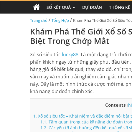
SỔ KẾT QUẢ
DỰ ĐOÁN
THỐNG KÊ
/
/
Trang chủ
Tổng Hợp
Khám Phá Thế Giới Xổ Số Siêu Tố
Khám Phá Thế Giới Xổ Số 
Biệt Trong Chớp Mắt
Xổ số siêu tốc
lucky88
: Là một dạng trò chơi 
phấn khích ngay từ những giây phút đầu tiên. 
hàng giờ để biết kết quả, thay vào đó, chỉ tro
vận may và muốn trải nghiệm cảm giác nhanh –
này. Đây là một hình thức cá cược mới mẻ, phù
khả năng dự đoán chính xác.
Contents
[
h
1.
Xổ số siêu tốc – Khái niệm và đặc điểm nổi bật t
1.1.
Tầm quan trọng của kỹ năng dự đoán trong
1.2.
Các yếu tố ảnh hưởng đến kết quả xổ số si