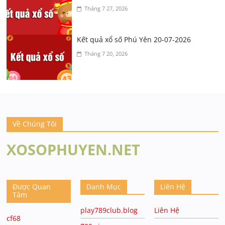
Tháng 7 27, 2026
Kết quả xổ số Phú Yên 20-07-2026
Tháng 7 20, 2026
Về Chúng Tôi
XOSOPHUYEN.NET
Được Quan
Danh Mục
Liên Hệ
Tâm
play789club.blog
Liên Hệ
cf68