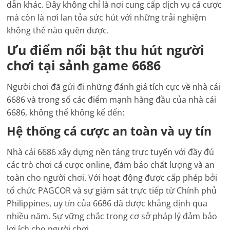
dẫn khác. Đây không chỉ là nơi cung cấp dịch vụ cá cược
mà còn là nơi lan tỏa sức hút với những trải nghiệm
không thể nào quên được.
Ưu điểm nổi bật thu hút người
chơi tại sảnh game 6686
Người chơi đã gửi đi những đánh giá tích cực về nhà cái
6686 và trong số các điểm mạnh hàng đầu của nhà cái
6686, không thể không kể đến:
Hệ thống cá cược an toàn và uy tín
Nhà cái 6686 xây dựng nền tảng trực tuyến với đầy đủ
các trò chơi cá cược online, đảm bảo chất lượng và an
toàn cho người chơi. Với hoạt động được cấp phép bởi
tổ chức PAGCOR và sự giám sát trực tiếp từ Chính phủ
Philippines, uy tín của 6686 đã được khẳng định qua
nhiều năm. Sự vững chắc trong cơ sở pháp lý đảm bảo
lợi ích cho người chơi.