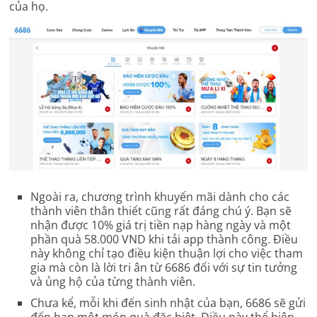
của họ.
Ngoài ra, chương trình khuyến mãi dành cho các
thành viên thân thiết cũng rất đáng chú ý. Bạn sẽ
nhận được 10% giá trị tiền nạp hàng ngày và một
phần quà 58.000 VND khi tải app thành công. Điều
này không chỉ tạo điều kiện thuận lợi cho việc tham
gia mà còn là lời tri ân từ 6686 đối với sự tin tưởng
và ủng hộ của từng thành viên.
Chưa kể, mỗi khi đến sinh nhật của bạn, 6686 sẽ gửi