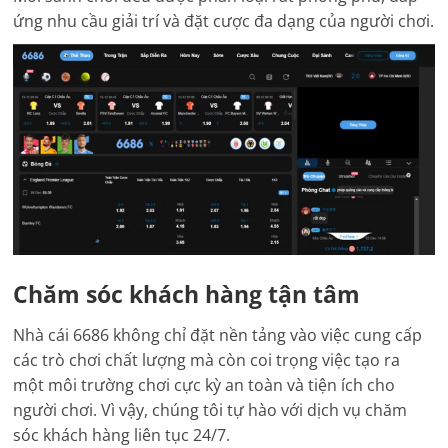
ứng nhu cầu giải trí và đặt cược đa dạng của người chơi.
Chăm sóc khách hàng tận tâm
Nhà cái 6686 không chỉ đặt nền tảng vào việc cung cấp
các trò chơi chất lượng mà còn coi trọng việc tạo ra
một môi trường chơi cực kỳ an toàn và tiện ích cho
người chơi. Vì vậy, chúng tôi tự hào với dịch vụ chăm
sóc khách hàng liên tục 24/7.