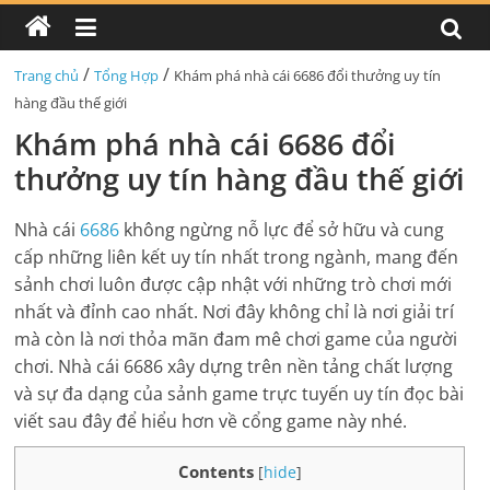
/
/
Trang chủ
Tổng Hợp
Khám phá nhà cái 6686 đổi thưởng uy tín
hàng đầu thế giới
Khám phá nhà cái 6686 đổi
thưởng uy tín hàng đầu thế giới
Nhà cái
6686
không ngừng nỗ lực để sở hữu và cung
cấp những liên kết uy tín nhất trong ngành, mang đến
sảnh chơi luôn được cập nhật với những trò chơi mới
nhất và đỉnh cao nhất. Nơi đây không chỉ là nơi giải trí
mà còn là nơi thỏa mãn đam mê chơi game của người
chơi. Nhà cái 6686 xây dựng trên nền tảng chất lượng
và sự đa dạng của sảnh game trực tuyến uy tín đọc bài
viết sau đây để hiểu hơn về cổng game này nhé.
Contents
[
hide
]