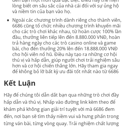
đến bạn một món quà đặc biệt. Điều này thể hiện
lòng biết ơn sâu sắc của nhà cái đối với sự ủng hộ
và niềm tin của bạn vào họ.
Ngoài các chương trình dành riêng cho thành viên,
6686 cũng tổ chức nhiều chương trình khuyến mãi
cho các trò chơi khác nhau, từ hoàn cược 100% lần
đầu, thưởng liên tiếp lên đến 8.880.000 VNĐ, hoàn
trả hàng ngày cho các trò casino online và game
bài, cho đến thưởng 20% lên đến 18.888.000 VNĐ
cho hội viên nổ hũ. Điều này tạo ra những cơ hội
thú vị và hấp dẫn, giúp người chơi trải nghiệm sâu
hơn và cơ hội chiến thắng lớn. Hãy tham gia ngay
để không bỏ lỡ bất kỳ ưu đãi tốt nhất nào từ 6686
Kết Luận
Hãy để chúng tôi dẫn dắt bạn qua những trò chơi đầy
hấp dẫn và thú vị. Nhấp vào đường link kèm theo để
khám phá không gian giải trí tuyệt vời mà 6686 đem
đến, nơi bạn sẽ tìm thấy niềm vui và hưng phấn trong
từng ván bài, từng vòng quay. Trải nghiệm chất lượng