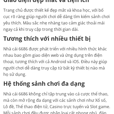
Trang chủ được thiết kế đẹp mắt và khoa học, với bố
cục rõ ràng giúp người chơi dễ dàng tìm kiếm sảnh chơi
yêu thích. Màu sắc nhẹ nhàng tạo cảm giác thoải mái
ngay cả khi truy cập trong thời gian dài.
Tương thích với nhiều thiết bị
Nhà cái 6686 được phát triển với nhiều hình thức khác
nhau bao gồm giao diện web và ứng dụng trên điện
thoại, tương thích với cả Android và iOS. Điều này giúp
người chơi dễ dàng truy cập từ bất kỳ thiết bị nào mà
họ sử dụng.
Hệ thống sảnh chơi đa dạng
Nhà cái 6686 không chỉ tập trung vào cá cược thể thao,
mà còn mở rộng đa dạng với các sảnh chơi như Xổ số,
Lô đề, Thể thao điện tử, Casino trực tuyến và Slot game.
Mỗi sảnh chơi đều được phân loại rất phong phú, đáp