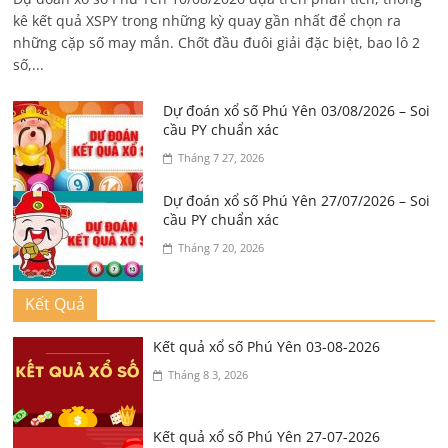
kê kết quả XSPY trong những kỳ quay gần nhất để chọn ra
những cặp số may mắn. Chốt đầu đuôi giải đặc biệt, bao lô 2
số,...
Dự đoán xổ số Phú Yên 03/08/2026 – Soi
cầu PY chuẩn xác
Tháng 7 27, 2026
Dự đoán xổ số Phú Yên 27/07/2026 – Soi
cầu PY chuẩn xác
Tháng 7 20, 2026
Kết Quả
Kết quả xổ số Phú Yên 03-08-2026
Tháng 8 3, 2026
Kết quả xổ số Phú Yên 27-07-2026