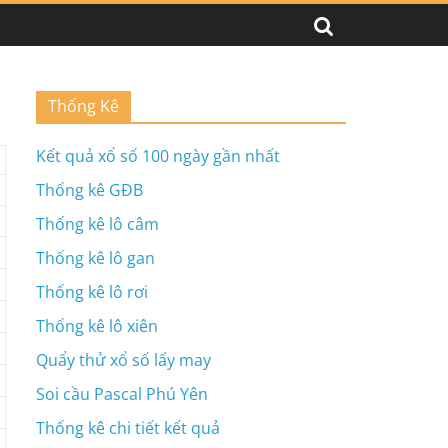
Thống Kê
Kết quả xổ số 100 ngày gần nhất
Thống kê GĐB
Thống kê lô câm
Thống kê lô gan
Thống kê lô rơi
Thống kê lô xiên
Quẩy thử xổ số lấy may
Soi cầu Pascal Phú Yên
Thống kê chi tiết kết quả