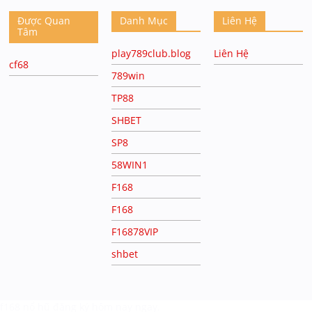
Được Quan
Danh Mục
Liên Hệ
Tâm
play789club.blog
Liên Hệ
cf68
789win
TP88
SHBET
SP8
58WIN1
F168
F168
F16878VIP
shbet
f168 nổ hũ
đăng ký hôm nay ngay.