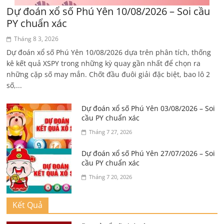
Dự đoán xổ số Phú Yên 10/08/2026 – Soi cầu
PY chuẩn xác
Tháng 8 3, 2026
Dự đoán xổ số Phú Yên 10/08/2026 dựa trên phân tích, thống
kê kết quả XSPY trong những kỳ quay gần nhất để chọn ra
những cặp số may mắn. Chốt đầu đuôi giải đặc biệt, bao lô 2
số,...
Dự đoán xổ số Phú Yên 03/08/2026 – Soi
cầu PY chuẩn xác
Tháng 7 27, 2026
Dự đoán xổ số Phú Yên 27/07/2026 – Soi
cầu PY chuẩn xác
Tháng 7 20, 2026
Kết Quả