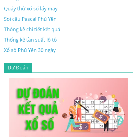
Quẩy thử xổ số lấy may
Soi cầu Pascal Phú Yên
Thống kê chi tiết kết quả
Thống kê tần suất lô tô
Xổ số Phú Yên 30 ngày
Dự Đoán