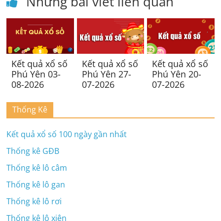
Những bài viết liên quan
Kết quả xổ số
Kết quả xổ số
Kết quả xổ số
Phú Yên 03-
Phú Yên 27-
Phú Yên 20-
08-2026
07-2026
07-2026
Thống Kê
Kết quả xổ số 100 ngày gần nhất
Thống kê GĐB
Thống kê lô câm
Thống kê lô gan
Thống kê lô rơi
Thống kê lô xiên