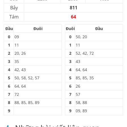
Bảy
811
Tám
64
Đầu
Đuôi
Đuôi
Đầu
0
09
0
50, 20
1
11
1
11
2
20, 26
2
52, 42, 72
3
35
3
43
4
42, 43
4
64, 64
5
50, 58, 52, 57
5
85, 85, 35
6
64, 64
6
26
7
72
7
57
8
88, 85, 85, 89
8
58, 88
9
9
09, 89