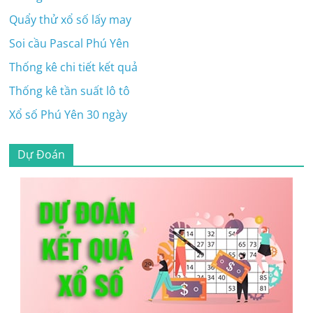
Quẩy thử xổ số lấy may
Soi cầu Pascal Phú Yên
Thống kê chi tiết kết quả
Thống kê tần suất lô tô
Xổ số Phú Yên 30 ngày
Dự Đoán