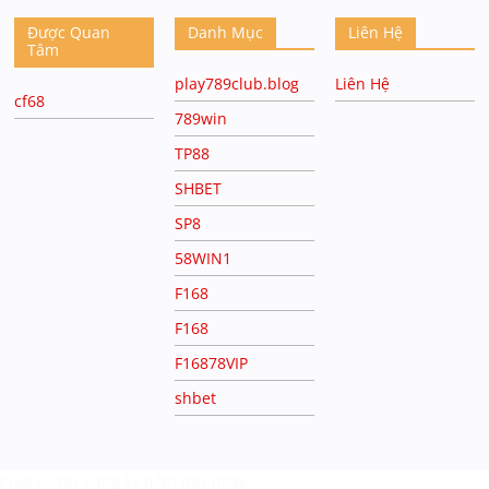
Được Quan
Danh Mục
Liên Hệ
Tâm
play789club.blog
Liên Hệ
cf68
789win
TP88
SHBET
SP8
58WIN1
F168
F168
F16878VIP
shbet
f168 nổ hũ
đăng ký hôm nay ngay.