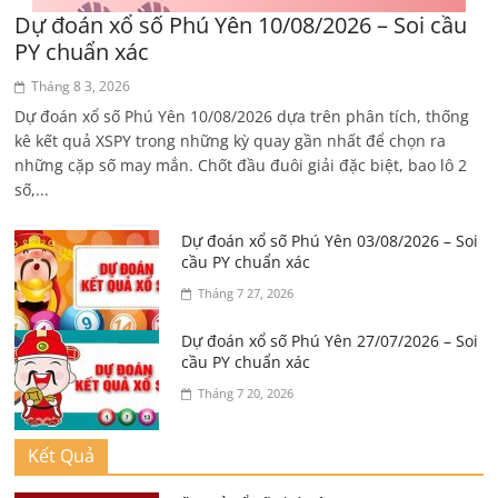
Dự đoán xổ số Phú Yên 10/08/2026 – Soi cầu
PY chuẩn xác
Tháng 8 3, 2026
Dự đoán xổ số Phú Yên 10/08/2026 dựa trên phân tích, thống
kê kết quả XSPY trong những kỳ quay gần nhất để chọn ra
những cặp số may mắn. Chốt đầu đuôi giải đặc biệt, bao lô 2
số,...
Dự đoán xổ số Phú Yên 03/08/2026 – Soi
cầu PY chuẩn xác
Tháng 7 27, 2026
Dự đoán xổ số Phú Yên 27/07/2026 – Soi
cầu PY chuẩn xác
Tháng 7 20, 2026
Kết Quả