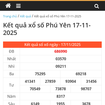
/
/
Trang chủ
Kết quả
Kết quả xổ số Phú Yên 17-11-2025
Kết quả xổ số Phú Yên 17-11-
2025
Kết quả sổ xố ngày - 17/11/2025
ĐB
686990
Nhất
03570
Nhì
09211
Ba
75295
69218
41341
27859
93904
31456
Tư
70549
73878
98707
Năm
8317
Sáu
6149
1955
3678