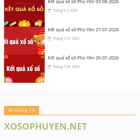
Kết quả xổ số Phú Yên 03-08-2026
Tháng 8 3, 2026
Kết quả xổ số Phú Yên 27-07-2026
Tháng 7 27, 2026
Kết quả xổ số Phú Yên 20-07-2026
Tháng 7 20, 2026
Về Chúng Tôi
XOSOPHUYEN.NET