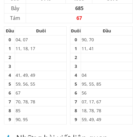
Bảy
685
Tám
67
Đầu
Đuôi
Đuôi
Đầu
0
04, 07
0
90, 70
1
11, 18, 17
1
11, 41
2
2
3
3
4
41, 49, 49
4
04
5
59, 56, 55
5
95, 55, 85
6
67
6
56
7
70, 78, 78
7
07, 17, 67
8
85
8
18, 78, 78
9
90, 95
9
59, 49, 49