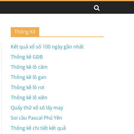
Thống Kê
Kết quả xổ số 100 ngày gần nhất
Thống kê GĐB
Thống kê lô câm
Thống kê lô gan
Thống kê lô rơi
Thống kê lô xiên
Quẩy thử xổ số lấy may
Soi cầu Pascal Phú Yên
Thống kê chi tiết kết quả