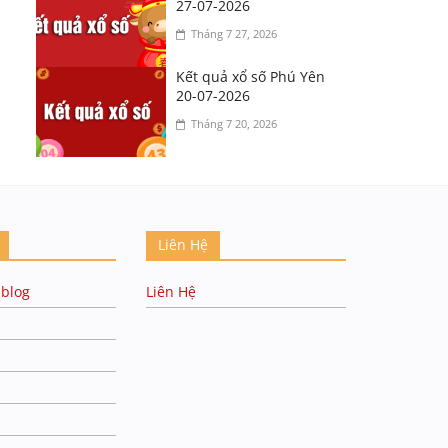
27-07-2026
Tháng 7 27, 2026
Kết quả xổ số Phú Yên
20-07-2026
Tháng 7 20, 2026
Liên Hệ
.blog
Liên Hệ