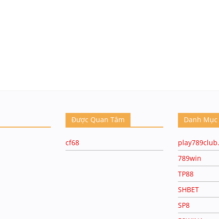
Được Quan Tâm
Danh Mục
cf68
play789club
789win
TP88
SHBET
SP8