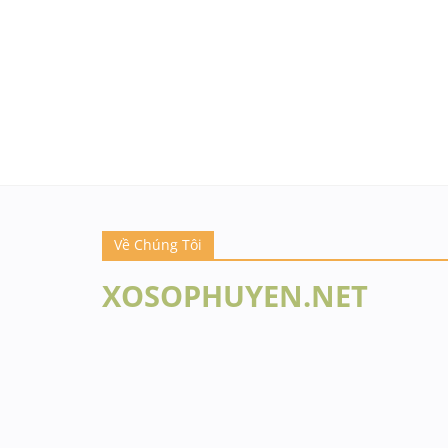
Về Chúng Tôi
XOSOPHUYEN.NET