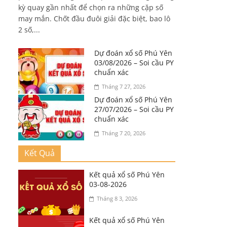
kỳ quay gần nhất để chọn ra những cặp số
may mắn. Chốt đầu đuôi giải đặc biệt, bao lô
2 số,...
Dự đoán xổ số Phú Yên
03/08/2026 – Soi cầu PY
chuẩn xác
Tháng 7 27, 2026
Dự đoán xổ số Phú Yên
27/07/2026 – Soi cầu PY
chuẩn xác
Tháng 7 20, 2026
Kết Quả
Kết quả xổ số Phú Yên
03-08-2026
Tháng 8 3, 2026
Kết quả xổ số Phú Yên