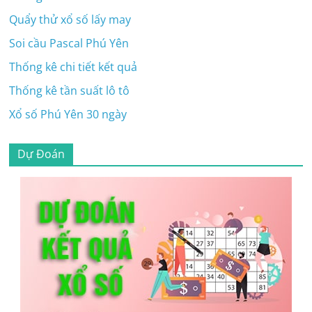
Quẩy thử xổ số lấy may
Soi cầu Pascal Phú Yên
Thống kê chi tiết kết quả
Thống kê tần suất lô tô
Xổ số Phú Yên 30 ngày
Dự Đoán