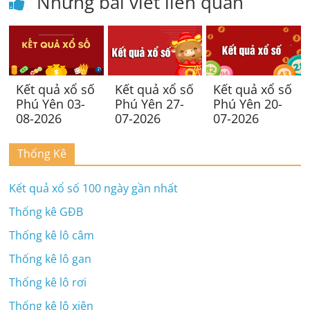
Những bài viết liên quan
Kết quả xổ số
Kết quả xổ số
Kết quả xổ số
Phú Yên 03-
Phú Yên 27-
Phú Yên 20-
08-2026
07-2026
07-2026
Thống Kê
Kết quả xổ số 100 ngày gần nhất
Thống kê GĐB
Thống kê lô câm
Thống kê lô gan
Thống kê lô rơi
Thống kê lô xiên