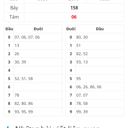
Bảy
158
Tám
06
Đầu
Đuôi
Đuôi
Đầu
0
07, 06, 07, 06
0
80, 30
1
13
1
51
2
26
2
82, 52
3
30, 39
3
93, 13
4
4
5
52, 51, 58
5
95
6
6
06, 26, 86, 06
7
78
7
07, 07
8
82, 80, 86
8
78, 58
9
93, 95, 99
9
99, 39