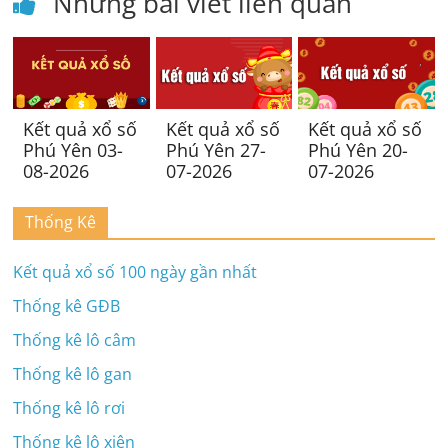
Những bài viết liên quan
Kết quả xổ số
Kết quả xổ số
Kết quả xổ số
Phú Yên 03-
Phú Yên 27-
Phú Yên 20-
08-2026
07-2026
07-2026
Thống Kê
Kết quả xổ số 100 ngày gần nhất
Thống kê GĐB
Thống kê lô câm
Thống kê lô gan
Thống kê lô rơi
Thống kê lô xiên