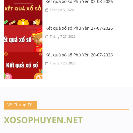
Kết quả xổ số Phú Yên 03-08-2026
Tháng 8 3, 2026
Kết quả xổ số Phú Yên 27-07-2026
Tháng 7 27, 2026
Kết quả xổ số Phú Yên 20-07-2026
Tháng 7 20, 2026
Về Chúng Tôi
XOSOPHUYEN.NET