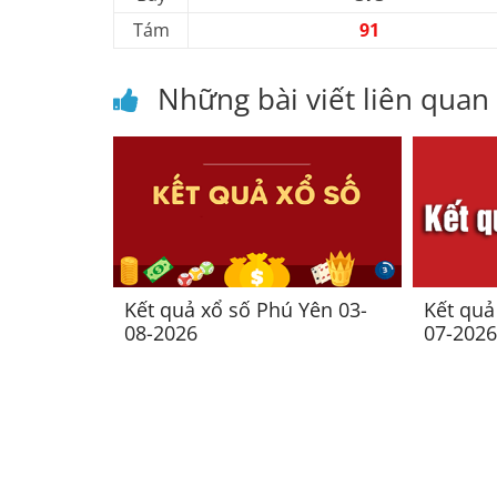
Tám
91
Những bài viết liên quan
Kết quả xổ số Phú Yên 03-
Kết quả
08-2026
07-2026