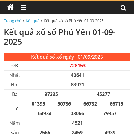
/
/
Trang chủ
Kết quả
Kết quả xổ số Phú Yên 01-09-2025
Kết quả xổ số Phú Yên 01-09-
2025
Kết quả sổ xố ngày - 01/09/2025
ĐB
728153
Nhất
40641
Nhì
83921
Ba
97335
45277
01395
50786
66732
66715
Tư
64934
03066
79357
Năm
4521
Sáu
7566
2459
4939