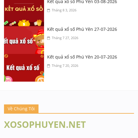
Kết quả xổ số Phú Yên 03-08-2026
Tháng 8 3, 2026
Kết quả xổ số Phú Yên 27-07-2026
Tháng 7 27, 2026
Kết quả xổ số Phú Yên 20-07-2026
Tháng 7 20, 2026
Về Chúng Tôi
XOSOPHUYEN.NET