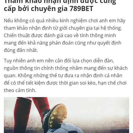
Tham khảo nhận định được cung
cấp bởi chuyên gia
789BET
Nếu không có quá nhiều kinh nghiệm chơi anh em hãy
tham khảo nhận định từ giới chuyên gia tại hệ thống.
Chiến thuật được đánh giá cao về tính thông minh
mang đến khả năng phán đoán cũng như quyết định
đúng đắn nhất.
Tuy nhiên anh em nên cân đối lựa chọn diễn đàn,
nguồn thông tin chính thống nhằm mang đến sự khách
quan. Không những thế tự đưa ra nhận định cá nhân
để có thể tiết kiệm được thời gian soi kèo, hạn chế chơi
theo cảm tính.