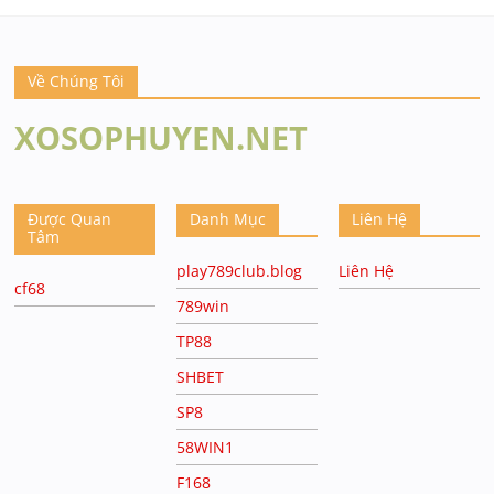
Về Chúng Tôi
XOSOPHUYEN.NET
Được Quan
Danh Mục
Liên Hệ
Tâm
play789club.blog
Liên Hệ
cf68
789win
TP88
SHBET
SP8
58WIN1
F168