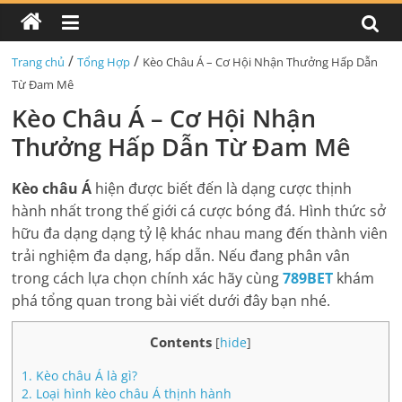
/
/
Trang chủ
Tổng Hợp
Kèo Châu Á – Cơ Hội Nhận Thưởng Hấp Dẫn
Từ Đam Mê
Kèo Châu Á – Cơ Hội Nhận
Thưởng Hấp Dẫn Từ Đam Mê
Kèo châu Á
hiện được biết đến là dạng cược thịnh
hành nhất trong thế giới cá cược bóng đá. Hình thức sở
hữu đa dạng dạng tỷ lệ khác nhau mang đến thành viên
trải nghiệm đa dạng, hấp dẫn. Nếu đang phân vân
trong cách lựa chọn chính xác hãy cùng
789BET
khám
phá tổng quan trong bài viết dưới đây bạn nhé.
Contents
[
hide
]
1.
Kèo châu Á là gì?
2.
Loại hình kèo châu Á thịnh hành