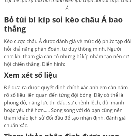
Lợi thế tạo sự thu hút thành viên lựa chọn đối với cược châu
Á
Bỏ túi bí kíp soi kèo châu Á bao
thắng
Kèo cược châu Á được đánh giá về mức độ phức tạp đòi
hỏi khả năng phán đoán, tư duy thông minh. Người
chơi khi tham gia cần có những bí kíp nhằm tạo nên cơ
hội chiến thắng. Điển hình:
Xem xét số liệu
Để đưa ra được quyết định chính xác anh em cần nắm
rõ số liệu liên quan đến từng đội bóng. Đây có thể là
phong độ, năng lực thi đấu, sự chênh lệch, đội mạnh
hoặc yếu thế hơn,…. Song song với đó bạn cũng nên
tham khảo lịch sử đối đầu để tạo nhận định, đánh giá
chuẩn xác.