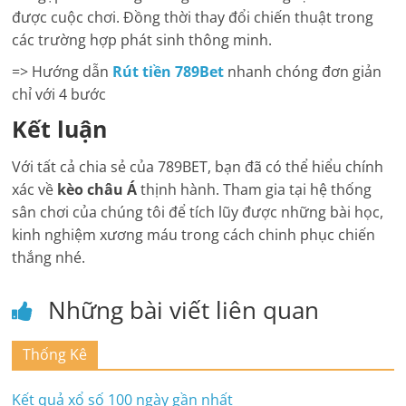
được cuộc chơi. Đồng thời thay đổi chiến thuật trong
các trường hợp phát sinh thông minh.
=> Hướng dẫn
Rút tiền 789Bet
nhanh chóng đơn giản
chỉ với 4 bước
Kết luận
Với tất cả chia sẻ của
789BET
, bạn đã có thể hiểu chính
xác về
kèo châu Á
thịnh hành. Tham gia tại hệ thống
sân chơi của chúng tôi để tích lũy được những bài học,
kinh nghiệm xương máu trong cách chinh phục chiến
thắng nhé.
Những bài viết liên quan
Thống Kê
Kết quả xổ số 100 ngày gần nhất