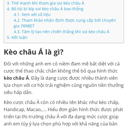
3.
Thế mạnh khi tham gia soi kèo châu Á
4.
Bỏ túi bí kíp soi kèo châu Á bao thắng
4.1.
Xem xét số liệu
4.2.
Tham khảo nhận định được cung cấp bởi chuyên
gia 789BET
4.3.
Tâm lý tạo nên chiến thắng khi soi kèo châu Á
5.
Kết luận
Kèo châu Á là gì?
Đối với những anh em có niềm đam mê bất diệt với cá
cược thể thao chắc chắn không thể bỏ qua hình thức
kèo châu Á
. Đây là dạng cược được nhiều thành viên
lựa chọn với cơ hội trải nghiệm cùng nguồn tiền thưởng
siêu hấp dẫn.
Kèo cược châu Á còn có nhiều tên khác như kèo chấp,
Handicap, Macao,…. Hiểu đơn giản hình thức được phát
triển tại thị trường châu Á với đa dạng mức cược giúp
anh em tùy ý lựa chọn phù hợp với khả năng của bản