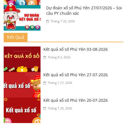
Dự đoán xổ số Phú Yên 27/07/2026 – Soi
cầu PY chuẩn xác
Tháng 7 20, 2026
Kết Quả
Kết quả xổ số Phú Yên 03-08-2026
Tháng 8 3, 2026
Kết quả xổ số Phú Yên 27-07-2026
Tháng 7 27, 2026
Kết quả xổ số Phú Yên 20-07-2026
Tháng 7 20, 2026