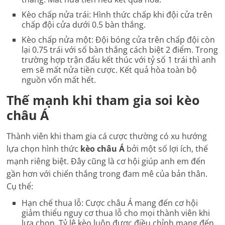
Kèo chấp nửa trái: Hình thức chấp khi đội cửa trên
chấp đội cửa dưới 0.5 bàn thắng.
Kèo chấp nửa một: Đội bóng cửa trên chấp đội còn
lại 0.75 trái với số bàn thắng cách biệt 2 điểm. Trong
trường hợp trận đấu kết thúc với tỷ số 1 trái thì anh
em sẽ mất nửa tiền cược. Kết quả hòa toàn bộ
nguồn vốn mất hết.
Thế mạnh khi tham gia soi kèo
châu Á
Thành viên khi tham gia cá cược thường có xu hướng
lựa chọn hình thức
kèo châu Á
bởi một số lợi ích, thế
mạnh riêng biệt. Đây cũng là cơ hội giúp anh em đến
gần hơn với chiến thắng trong đam mê của bản thân.
Cụ thể:
Hạn chế thua lỗ: Cược châu Á mang đến cơ hội
giảm thiểu nguy cơ thua lỗ cho mọi thành viên khi
lựa chọn. Tỷ lệ kèo luôn được điều chỉnh mang đến