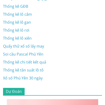
Thống kê GĐB
Thống kê lô câm
Thống kê lô gan
Thống kê lô rơi
Thống kê lô xiên
Quẩy thử xổ số lấy may
Soi cầu Pascal Phú Yên
Thống kê chi tiết kết quả
Thống kê tần suất lô tô
Xổ số Phú Yên 30 ngày
Dự Đoán