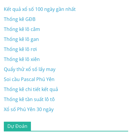
Kết quả xổ số 100 ngày gần nhất
Thống kê GĐB
Thống kê lô câm
Thống kê lô gan
Thống kê lô rơi
Thống kê lô xiên
Quẩy thử xổ số lấy may
Soi cầu Pascal Phú Yên
Thống kê chi tiết kết quả
Thống kê tần suất lô tô
Xổ số Phú Yên 30 ngày
Dự Đoán