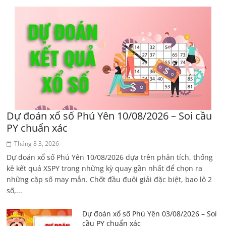
Dự đoán xổ số Phú Yên 10/08/2026 – Soi cầu
PY chuẩn xác
Tháng 8 3, 2026
Dự đoán xổ số Phú Yên 10/08/2026 dựa trên phân tích, thống
kê kết quả XSPY trong những kỳ quay gần nhất để chọn ra
những cặp số may mắn. Chốt đầu đuôi giải đặc biệt, bao lô 2
số,...
Dự đoán xổ số Phú Yên 03/08/2026 – Soi
cầu PY chuẩn xác