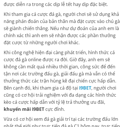
được diễn ra trong các dịp lễ tết hay dịp đặc biệt.
Khi tham gia cá cược đá gà, người chơi sẽ sử dụng khả
năng phán đoán của bản thân mà đặt cược vào chú gà
sẽ giành chiến thắng. Nếu như dự đoán của anh em là
chính xác thì anh em sẽ nhận được các phần thưởng
đặt cược từ những người chơi khác.
Khi công nghệ hiện đại càng phát triển, hình thức cá
cược đá gà online được ra đời. Giờ đây, anh em sẽ
không cần mất quá nhiều thời gian, công sức để đến
tận nơi các trường đấu gà, giải đấu gà mà vẫn có thể
thưởng thức các trận hùng kê đại chiến cực hấp dẫn.
Bên cạnh đó, khi tham gia cá độ tại
I9BET
, người chơi
cũng có cơ hội trải nghiệm với đa dạng các hình thức
kèo cá cược hấp dẫn với tỷ lệ trả thưởng ưu đãi,
khuyến mãi I9BET
cực đỉnh.
Vừa có cơ hội xem đá gà giải trí tại các trường đấu lớn
nhất thế giới như trực tiếp đá gà C1 hôm nay, trực tiếp