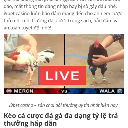
đảo, mất thông tin đăng nhập hay bị sờ gáy đâu nhé.
i9bet casino luôn bảo đảm mang đến cho anh em cược
thủ một môi trường đặt cược trong sạch, bảo đảm và
an toàn tuyệt đối nhé!
i9bet casino – sân chơi đổi thưởng uy tín nhất hiện nay
Kèo cá cược đá gà đa dạng tỷ lệ trả
thưởng hấp dẫn