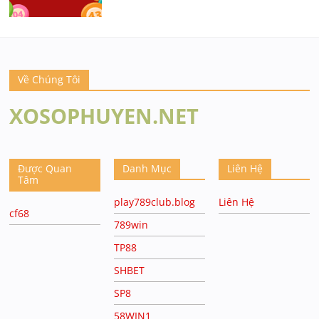
Về Chúng Tôi
XOSOPHUYEN.NET
Được Quan
Danh Mục
Liên Hệ
Tâm
play789club.blog
Liên Hệ
cf68
789win
TP88
SHBET
SP8
58WIN1