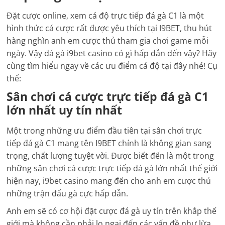
Đặt cược online, xem cá độ trực tiếp đá gà C1 là một
hình thức cá cược rất được yêu thích tại I9BET, thu hút
hàng nghìn anh em cược thủ tham gia chơi game mỗi
ngày. Vậy đá gà i9bet casino có gì hấp dẫn đến vậy? Hãy
cùng tìm hiểu ngay về các ưu điểm cá độ tại đây nhé! Cụ
thể:
Sân chơi cá cược trực tiếp đá gà C1
lớn nhất uy tín nhất
Một trong những ưu điểm đầu tiên tại sân chơi trực
tiếp đá gà C1 mang tên I9BET chính là không gian sang
trọng, chất lượng tuyệt vời. Được biết đến là một trong
những sân chơi cá cược trực tiếp đá gà lớn nhất thế giới
hiện nay, i9bet casino mang đến cho anh em cược thủ
những trận đấu gà cực hấp dẫn.
Anh em sẽ có cơ hội đặt cược đá gà uy tín trên khắp thế
giới mà không cần phải lo ngại đến các vấn đề như lừa