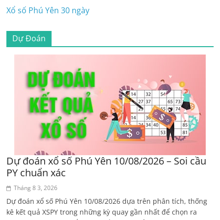
Xổ số Phú Yên 30 ngày
Dự Đoán
Dự đoán xổ số Phú Yên 10/08/2026 – Soi cầu
PY chuẩn xác
Tháng 8 3, 2026
Dự đoán xổ số Phú Yên 10/08/2026 dựa trên phân tích, thống
kê kết quả XSPY trong những kỳ quay gần nhất để chọn ra