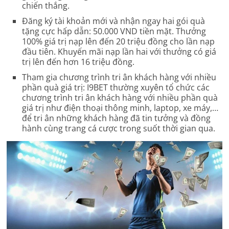
chiến thắng.
Đăng ký tài khoản mới và nhận ngay hai gói quà
tặng cực hấp dẫn: 50.000 VND tiền mặt. Thưởng
100% giá trị nạp lên đến 20 triệu đồng cho lần nạp
đầu tiên. Khuyến mãi nạp lần hai với thưởng có giá
trị lên đến hơn 16 triệu đồng.
Tham gia chương trình tri ân khách hàng với nhiều
phần quà giá trị: I9BET thường xuyên tổ chức các
chương trình tri ân khách hàng với nhiều phần quà
giá trị như điện thoại thông minh, laptop, xe máy,…
để tri ân những khách hàng đã tin tưởng và đồng
hành cùng trang cá cược trong suốt thời gian qua.