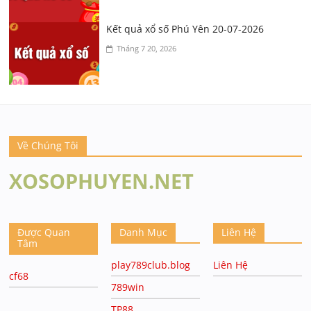
Kết quả xổ số Phú Yên 20-07-2026
Tháng 7 20, 2026
Về Chúng Tôi
XOSOPHUYEN.NET
Được Quan
Danh Mục
Liên Hệ
Tâm
play789club.blog
Liên Hệ
cf68
789win
TP88