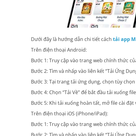
Dưới đây là hướng dẫn chi tiết cách
tải app 
Trên điện thoại Android:
Bước 1: Truy cập vào trang web chính thức củ
Bước 2: Tìm và nhấp vào liên kết “Tải Ứng Dụn
Bước 3: Tại trang tải ứng dụng, chọn tùy chọn
Bước 4: Chọn “Tải Về” để bắt đầu tải xuống file
Bước 5: Khi tải xuống hoàn tất, mở file cài đ
Trên điện thoại iOS (iPhone/iPad):
Bước 1: Truy cập vào trang web chính thức củ
Bước 2: Tìm và nhấp vào liên kết “Tải Ứng Dụn