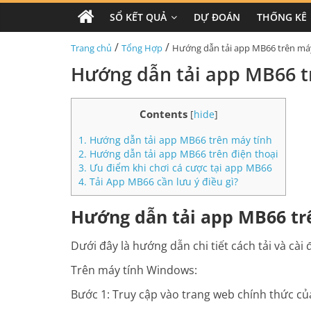
SỔ KẾT QUẢ
DỰ ĐOÁN
THỐNG KÊ
/
/
Trang chủ
Tổng Hợp
Hướng dẫn tải app MB66 trên máy
Hướng dẫn tải app MB66 tr
Contents
[
hide
]
1.
Hướng dẫn tải app MB66 trên máy tính
2.
Hướng dẫn tải app MB66 trên điện thoại
3.
Ưu điểm khi chơi cá cược tại app MB66
4.
Tải App MB66 cần lưu ý điều gì?
Hướng dẫn tải app MB66 tr
Dưới đây là hướng dẫn chi tiết cách tải và cà
Trên máy tính Windows:
Bước 1: Truy cập vào trang web chính thức củ