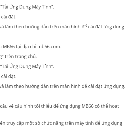
 “Tải Ứng Dụng Máy Tính”.
 cài đặt.
ặt và làm theo hướng dẫn trên màn hình để cài đặt ứng dụng.
a MB66 tại địa chỉ mb66.com.
g” trên trang chủ.
 “Tải Ứng Dụng Máy Tính”.
 cài đặt.
ặt và làm theo hướng dẫn trên màn hình để cài đặt ứng dụng.
cầu về cấu hình tối thiểu để ứng dụng MB66 có thể hoạt
uyền truy cập một số chức năng trên máy tính để ứng dụng