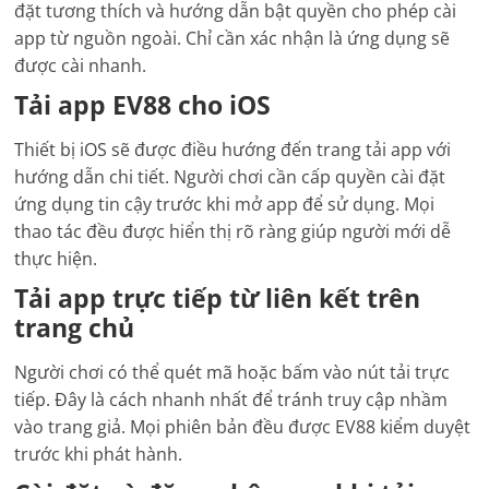
đặt tương thích và hướng dẫn bật quyền cho phép cài
app từ nguồn ngoài. Chỉ cần xác nhận là ứng dụng sẽ
được cài nhanh.
Tải app EV88 cho iOS
Thiết bị iOS sẽ được điều hướng đến trang tải app với
hướng dẫn chi tiết. Người chơi cần cấp quyền cài đặt
ứng dụng tin cậy trước khi mở app để sử dụng. Mọi
thao tác đều được hiển thị rõ ràng giúp người mới dễ
thực hiện.
Tải app trực tiếp từ liên kết trên
trang chủ
Người chơi có thể quét mã hoặc bấm vào nút tải trực
tiếp. Đây là cách nhanh nhất để tránh truy cập nhầm
vào trang giả. Mọi phiên bản đều được EV88 kiểm duyệt
trước khi phát hành.