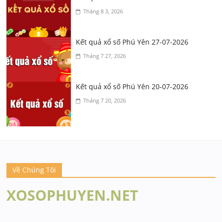
Tháng 8 3, 2026
Kết quả xổ số Phú Yên 27-07-2026
Tháng 7 27, 2026
Kết quả xổ số Phú Yên 20-07-2026
Tháng 7 20, 2026
Về Chúng Tôi
XOSOPHUYEN.NET