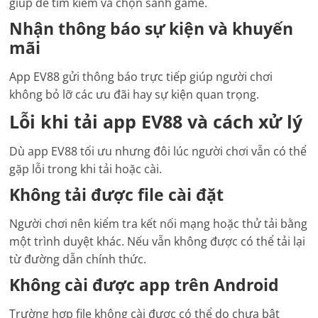
giúp dễ tìm kiếm và chọn sảnh game.
Nhận thông báo sự kiện và khuyến
mãi
App EV88 gửi thông báo trực tiếp giúp người chơi
không bỏ lỡ các ưu đãi hay sự kiện quan trọng.
Lỗi khi tải app EV88 và cách xử lý
Dù app EV88 tối ưu nhưng đôi lúc người chơi vẫn có thể
gặp lỗi trong khi tải hoặc cài.
Không tải được file cài đặt
Người chơi nên kiểm tra kết nối mạng hoặc thử tải bằng
một trình duyệt khác. Nếu vẫn không được có thể tải lại
từ đường dẫn chính thức.
Không cài được app trên Android
Trường hợp file không cài được có thể do chưa bật