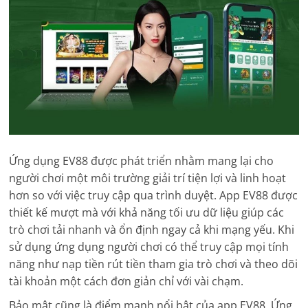
Ứng dụng EV88 được phát triển nhằm mang lại cho
người chơi một môi trường giải trí tiện lợi và linh hoạt
hơn so với việc truy cập qua trình duyệt. App EV88 được
thiết kế mượt mà với khả năng tối ưu dữ liệu giúp các
trò chơi tải nhanh và ổn định ngay cả khi mạng yếu. Khi
sử dụng ứng dụng người chơi có thể truy cập mọi tính
năng như nạp tiền rút tiền tham gia trò chơi và theo dõi
tài khoản một cách đơn giản chỉ với vài chạm.
Bảo mật cũng là điểm mạnh nổi bật của app EV88. Ứng