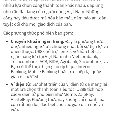
nhiều lựa chọn cổng thanh toán khác nhau, đáp ứng
nhu cầu đa dạng của người dùng Việt Nam. Những
cổng này đều được mã hóa bảo mật, đảm bảo an toàn
tuyệt đối cho mọi giao dịch của bạn.
Các phương thức phổ biến bao gồm:
Chuyển khoản ngân hàng:
Đây là phương thức
được nhiều người ưa chuộng nhất bởi sự tiện lợi và
quen thuộc. U888 hỗ trợ liên kết với hầu hết các
ngân hàng lớn tại Việt Nam như Vietcombank,
Techcombank, ACB, BIDV, Agribank, Sacombank, v.v.
Bạn có thể thực hiện giao dịch qua Internet
Banking, Mobile Banking hoặc trực tiếp tại quầy
giao dịch/ATM.
Ví điện tử:
Sự phát triển của ví điện tử đã mang lại
một lựa chọn thanh toán siêu tốc. U888 tích hợp
các ví điện tử phổ biến như Momo, ZaloPay,
ViettelPay. Phương thức này không chỉ nhanh mà
còn rất tiện lợi, đặc biệt cho các giao dịch nhỏ và
vừa.