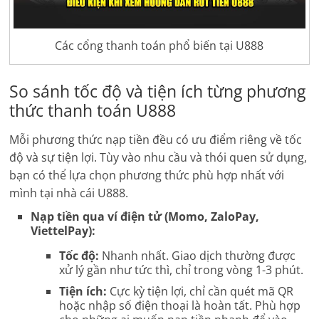
Các cổng thanh toán phổ biến tại U888
So sánh tốc độ và tiện ích từng phương
thức thanh toán U888
Mỗi phương thức nạp tiền đều có ưu điểm riêng về tốc
độ và sự tiện lợi. Tùy vào nhu cầu và thói quen sử dụng,
bạn có thể lựa chọn phương thức phù hợp nhất với
mình tại nhà cái U888.
Nạp tiền qua ví điện tử (Momo, ZaloPay,
ViettelPay):
Tốc độ:
Nhanh nhất. Giao dịch thường được
xử lý gần như tức thì, chỉ trong vòng 1-3 phút.
Tiện ích:
Cực kỳ tiện lợi, chỉ cần quét mã QR
hoặc nhập số điện thoại là hoàn tất. Phù hợp