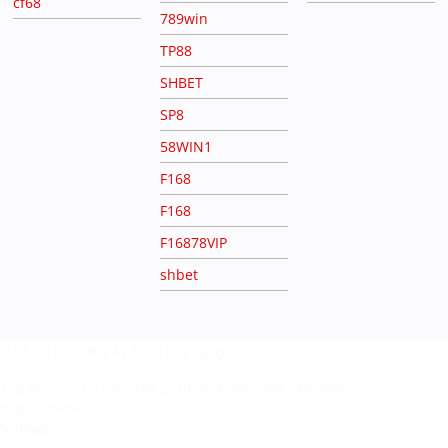
cf68
789win
TP88
SHBET
SP8
58WIN1
F168
F168
F16878VIP
shbet
f168 nổ hũ
đăng ký hôm nay ngay.
Top nhà cái uy tín:
f168.garden
-
F168
-
8xx
-
New88
-
https://new882.info/
Sunwin
,