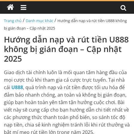
/
/
Trang chủ
Danh mục khác
Hướng dẫn nạp và rút tiền U888 không
bị gián đoạn – Cập nhật 2025
Hướng dẫn nạp và rút tiền U888
không bị gián đoạn – Cập nhật
2025
Giao dịch tài chính luôn là mối quan tâm hàng đầu của
mọi cược thủ khi tham gia cá cược trực tuyến. Tại nhà
cái
U888
, quá trình nạp và rút tiền được tối ưu hóa để
đảm bảo nhanh chóng, an toàn và không bị gián đoạn,
giúp bạn hoàn toàn yên tâm tận hưởng cuộc chơi. Bài
viết này sẽ cung cấp cho bạn hướng dẫn chi tiết nhất về
các phương thức thanh toán phổ biến, so sánh tốc độ
nạp tiền, chia sẻ kinh nghiệm tránh lỗi khi rút thưởng và
bật mí mẹo rút tiền lớn trong năm 2025.