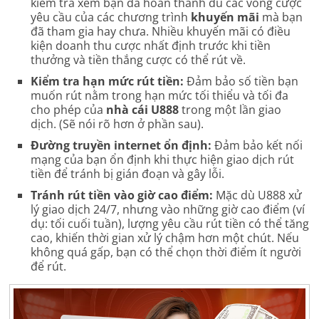
kiểm tra xem bạn đã hoàn thành đủ các vòng cược
yêu cầu của các chương trình
khuyến mãi
mà bạn
đã tham gia hay chưa. Nhiều khuyến mãi có điều
kiện doanh thu cược nhất định trước khi tiền
thưởng và tiền thắng cược có thể rút về.
Kiểm tra hạn mức rút tiền:
Đảm bảo số tiền bạn
muốn rút nằm trong hạn mức tối thiểu và tối đa
cho phép của
nhà cái U888
trong một lần giao
dịch. (Sẽ nói rõ hơn ở phần sau).
Đường truyền internet ổn định:
Đảm bảo kết nối
mạng của bạn ổn định khi thực hiện giao dịch rút
tiền để tránh bị gián đoạn và gây lỗi.
Tránh rút tiền vào giờ cao điểm:
Mặc dù U888 xử
lý giao dịch 24/7, nhưng vào những giờ cao điểm (ví
dụ: tối cuối tuần), lượng yêu cầu rút tiền có thể tăng
cao, khiến thời gian xử lý chậm hơn một chút. Nếu
không quá gấp, bạn có thể chọn thời điểm ít người
để rút.