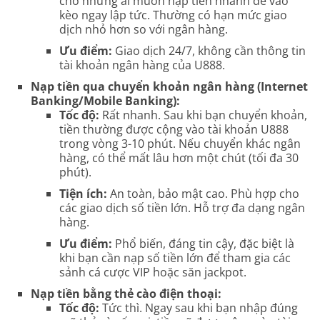
cho những ai muốn nạp tiền nhanh để vào
kèo ngay lập tức. Thường có hạn mức giao
dịch nhỏ hơn so với ngân hàng.
Ưu điểm:
Giao dịch 24/7, không cần thông tin
tài khoản ngân hàng của U888.
Nạp tiền qua chuyển khoản ngân hàng (Internet
Banking/Mobile Banking):
Tốc độ:
Rất nhanh. Sau khi bạn chuyển khoản,
tiền thường được cộng vào tài khoản U888
trong vòng 3-10 phút. Nếu chuyển khác ngân
hàng, có thể mất lâu hơn một chút (tối đa 30
phút).
Tiện ích:
An toàn, bảo mật cao. Phù hợp cho
các giao dịch số tiền lớn. Hỗ trợ đa dạng ngân
hàng.
Ưu điểm:
Phổ biến, đáng tin cậy, đặc biệt là
khi bạn cần nạp số tiền lớn để tham gia các
sảnh cá cược VIP hoặc săn jackpot.
Nạp tiền bằng thẻ cào điện thoại:
Tốc độ:
Tức thì. Ngay sau khi bạn nhập đúng