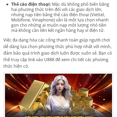
Thẻ cào điện thoại:
Mặc dù không phổ biến bằng
hai phương thức trên đối với các giao dịch lớn,
nhưng nạp tiền bằng thẻ cào điện thoại (Viettel,
Mobifone, Vinaphone) vẫn là một lựa chọn nhanh
gọn cho những ai muốn nạp một lượng nhỏ tiền
mà không cần liên kết ngân hàng hay ví điện tử.
Việc đa dạng hóa các cổng thanh toán giúp người chơi
dễ dàng lựa chọn phương thức phù hợp nhất với mình,
đảm bảo quá trình giao dịch luôn được suôn sẻ. Bạn có
thể truy cập link vào U888 để xem chi tiết các phương
thức hiện có.