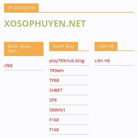
Về Chúng Tôi
XOSOPHUYEN.NET
Được Quan
Danh Mục
Liên Hệ
Tâm
play789club.blog
Liên Hệ
cf68
789win
TP88
SHBET
SP8
58WIN1
F168
F168