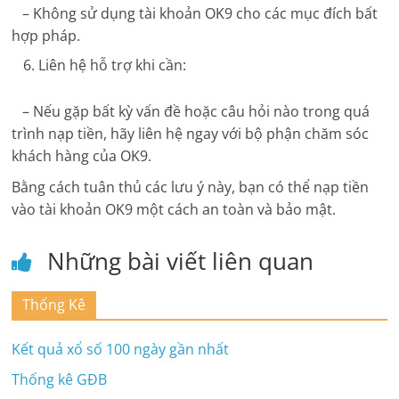
– Không sử dụng tài khoản OK9 cho các mục đích bất
hợp pháp.
Liên hệ hỗ trợ khi cần:
– Nếu gặp bất kỳ vấn đề hoặc câu hỏi nào trong quá
trình nạp tiền, hãy liên hệ ngay với bộ phận chăm sóc
khách hàng của OK9.
Bằng cách tuân thủ các lưu ý này, bạn có thể nạp tiền
vào tài khoản OK9 một cách an toàn và bảo mật.
Những bài viết liên quan
Thống Kê
Kết quả xổ số 100 ngày gần nhất
Thống kê GĐB