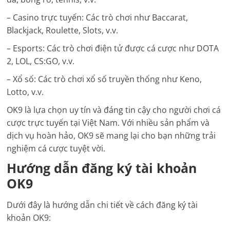
– Casino trực tuyến: Các trò chơi như Baccarat,
Blackjack, Roulette, Slots, v.v.
– Esports: Các trò chơi điện tử được cá cược như DOTA
2, LOL, CS:GO, v.v.
– Xổ số: Các trò chơi xổ số truyền thống như Keno,
Lotto, v.v.
OK9 là lựa chọn uy tín và đáng tin cậy cho người chơi cá
cược trực tuyến tại Việt Nam. Với nhiều sản phẩm và
dịch vụ hoàn hảo, OK9 sẽ mang lại cho bạn những trải
nghiệm cá cược tuyệt vời.
Hướng dẫn đăng ký tài khoản
OK9
Dưới đây là hướng dẫn chi tiết về cách đăng ký tài
khoản OK9: