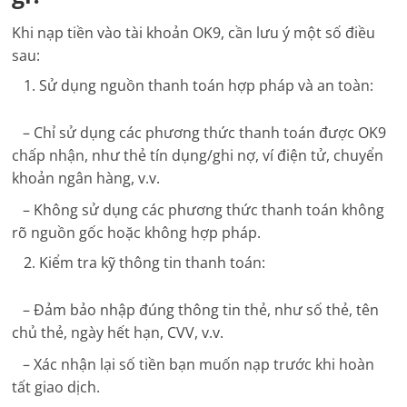
Khi nạp tiền vào tài khoản OK9, cần lưu ý một số điều
sau:
Sử dụng nguồn thanh toán hợp pháp và an toàn:
– Chỉ sử dụng các phương thức thanh toán được OK9
chấp nhận, như thẻ tín dụng/ghi nợ, ví điện tử, chuyển
khoản ngân hàng, v.v.
– Không sử dụng các phương thức thanh toán không
rõ nguồn gốc hoặc không hợp pháp.
Kiểm tra kỹ thông tin thanh toán:
– Đảm bảo nhập đúng thông tin thẻ, như số thẻ, tên
chủ thẻ, ngày hết hạn, CVV, v.v.
– Xác nhận lại số tiền bạn muốn nạp trước khi hoàn
tất giao dịch.