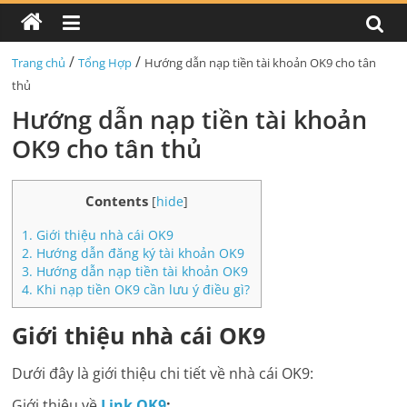
/
/
Trang chủ
Tổng Hợp
Hướng dẫn nạp tiền tài khoản OK9 cho tân
thủ
Hướng dẫn nạp tiền tài khoản
OK9 cho tân thủ
Contents
[
hide
]
1.
Giới thiệu nhà cái OK9
2.
Hướng dẫn đăng ký tài khoản OK9
3.
Hướng dẫn nạp tiền tài khoản OK9
4.
Khi nạp tiền OK9 cần lưu ý điều gì?
Giới thiệu nhà cái OK9
Dưới đây là giới thiệu chi tiết về nhà cái OK9:
Giới thiệu về
Link OK9
: