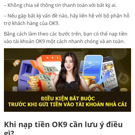
– Không chia sẻ thông tin thanh toán với bất kỳ ai.
– Nếu gặp bất kỳ vấn đề nào, hãy liên hệ với bộ phận hỗ
trợ khách hàng của OK9.
Bằng cách làm theo các bước trên, bạn có thể nạp tiền
vào tài khoản OK9 một cách nhanh chóng và an toàn.
Khi nạp tiền OK9 cần lưu ý điều
gì?