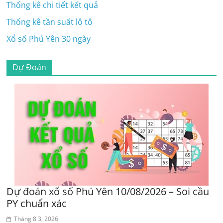
Thống kê chi tiết kết quả
Thống kê tần suất lô tô
Xổ số Phú Yên 30 ngày
Dự Đoán
Dự đoán xổ số Phú Yên 10/08/2026 – Soi cầu
PY chuẩn xác
Tháng 8 3, 2026