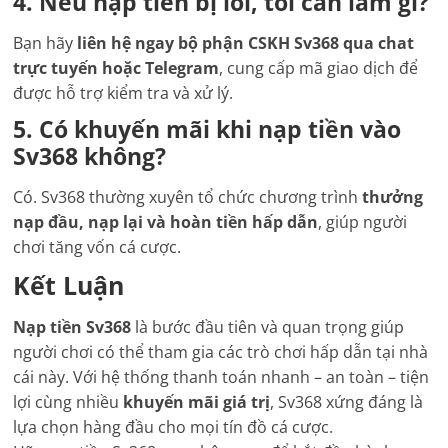
4. Nếu nạp tiền bị lỗi, tôi cần làm gì?
Bạn hãy
liên hệ ngay bộ phận CSKH Sv368 qua chat
trực tuyến hoặc Telegram
, cung cấp mã giao dịch để
được hỗ trợ kiểm tra và xử lý.
5. Có khuyến mãi khi nạp tiền vào
Sv368 không?
Có. Sv368 thường xuyên tổ chức chương trình
thưởng
nạp đầu, nạp lại và hoàn tiền hấp dẫn
, giúp người
chơi tăng vốn cá cược.
Kết Luận
Nạp tiền Sv368
là bước đầu tiên và quan trọng giúp
người chơi có thể tham gia các trò chơi hấp dẫn tại nhà
cái này. Với hệ thống thanh toán nhanh – an toàn – tiện
lợi cùng nhiều
khuyến mãi giá trị
, Sv368 xứng đáng là
lựa chọn hàng đầu cho mọi tín đồ cá cược.