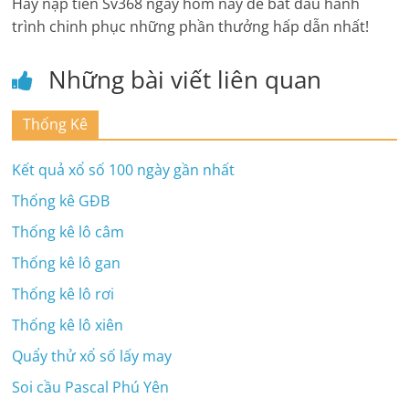
Hãy nạp tiền Sv368 ngay hôm nay để bắt đầu hành
trình chinh phục những phần thưởng hấp dẫn nhất!
Những bài viết liên quan
Thống Kê
Kết quả xổ số 100 ngày gần nhất
Thống kê GĐB
Thống kê lô câm
Thống kê lô gan
Thống kê lô rơi
Thống kê lô xiên
Quẩy thử xổ số lấy may
Soi cầu Pascal Phú Yên