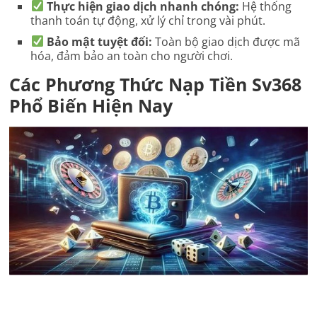
Thực hiện giao dịch nhanh chóng:
Hệ thống
thanh toán tự động, xử lý chỉ trong vài phút.
Bảo mật tuyệt đối:
Toàn bộ giao dịch được mã
hóa, đảm bảo an toàn cho người chơi.
Các Phương Thức Nạp Tiền Sv368
Phổ Biến Hiện Nay