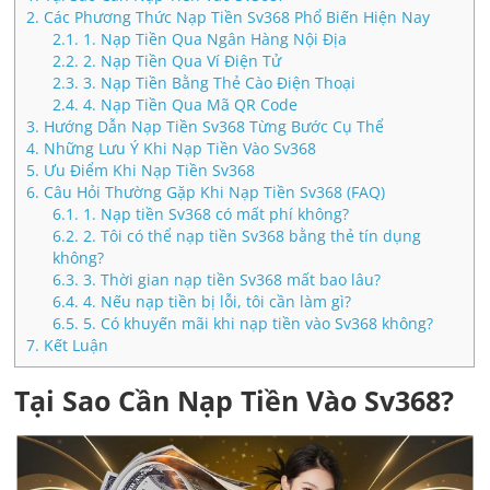
2.
Các Phương Thức Nạp Tiền Sv368 Phổ Biến Hiện Nay
2.1.
1. Nạp Tiền Qua Ngân Hàng Nội Địa
2.2.
2. Nạp Tiền Qua Ví Điện Tử
2.3.
3. Nạp Tiền Bằng Thẻ Cào Điện Thoại
2.4.
4. Nạp Tiền Qua Mã QR Code
3.
Hướng Dẫn Nạp Tiền Sv368 Từng Bước Cụ Thể
4.
Những Lưu Ý Khi Nạp Tiền Vào Sv368
5.
Ưu Điểm Khi Nạp Tiền Sv368
6.
Câu Hỏi Thường Gặp Khi Nạp Tiền Sv368 (FAQ)
6.1.
1. Nạp tiền Sv368 có mất phí không?
6.2.
2. Tôi có thể nạp tiền Sv368 bằng thẻ tín dụng
không?
6.3.
3. Thời gian nạp tiền Sv368 mất bao lâu?
6.4.
4. Nếu nạp tiền bị lỗi, tôi cần làm gì?
6.5.
5. Có khuyến mãi khi nạp tiền vào Sv368 không?
7.
Kết Luận
Tại Sao Cần Nạp Tiền Vào Sv368?