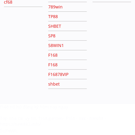
cf68
789win
TP88
SHBET
SP8
58WIN1
F168
F168
F16878VIP
shbet
f168 nổ hũ
đăng ký hôm nay ngay.
Top nhà cái uy tín:
f168.garden
-
F168
-
8xx
-
New88
-
https://new882.info/
Sunwin
,