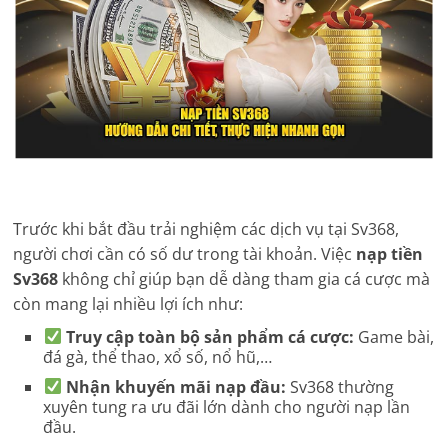
Trước khi bắt đầu trải nghiệm các dịch vụ tại Sv368,
người chơi cần có số dư trong tài khoản. Việc
nạp tiền
Sv368
không chỉ giúp bạn dễ dàng tham gia cá cược mà
còn mang lại nhiều lợi ích như:
Truy cập toàn bộ sản phẩm cá cược:
Game bài,
đá gà, thể thao, xổ số, nổ hũ,…
Nhận khuyến mãi nạp đầu:
Sv368 thường
xuyên tung ra ưu đãi lớn dành cho người nạp lần
đầu.