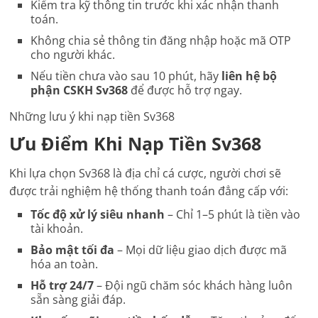
Kiểm tra kỹ thông tin trước khi xác nhận thanh
toán.
Không chia sẻ thông tin đăng nhập hoặc mã OTP
cho người khác.
Nếu tiền chưa vào sau 10 phút, hãy
liên hệ bộ
phận CSKH Sv368
để được hỗ trợ ngay.
Những lưu ý khi nạp tiền Sv368
Ưu Điểm Khi Nạp Tiền Sv368
Khi lựa chọn Sv368 là địa chỉ cá cược, người chơi sẽ
được trải nghiệm hệ thống thanh toán đẳng cấp với:
Tốc độ xử lý siêu nhanh
– Chỉ 1–5 phút là tiền vào
tài khoản.
Bảo mật tối đa
– Mọi dữ liệu giao dịch được mã
hóa an toàn.
Hỗ trợ 24/7
– Đội ngũ chăm sóc khách hàng luôn
sẵn sàng giải đáp.