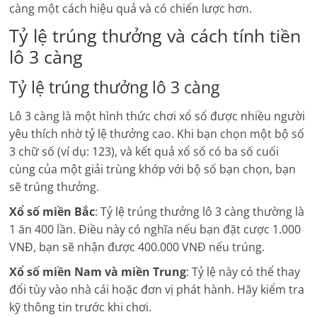
càng một cách hiệu quả và có chiến lược hơn.
Tỷ lệ trúng thưởng và cách tính tiền
lô 3 càng
Tỷ lệ trúng thưởng lô 3 càng
Lô 3 càng là một hình thức chơi xổ số được nhiều người
yêu thích nhờ tỷ lệ thưởng cao. Khi bạn chọn một bộ số
3 chữ số (ví dụ: 123), và kết quả xổ số có ba số cuối
cùng của một giải trùng khớp với bộ số bạn chọn, bạn
sẽ trúng thưởng.
Xổ số miền Bắc
: Tỷ lệ trúng thưởng lô 3 càng thường là
1 ăn 400 lần. Điều này có nghĩa nếu bạn đặt cược 1.000
VNĐ, bạn sẽ nhận được 400.000 VNĐ nếu trúng.
Xổ số miền Nam và miền Trung
: Tỷ lệ này có thể thay
đổi tùy vào nhà cái hoặc đơn vị phát hành. Hãy kiểm tra
kỹ thông tin trước khi chơi.