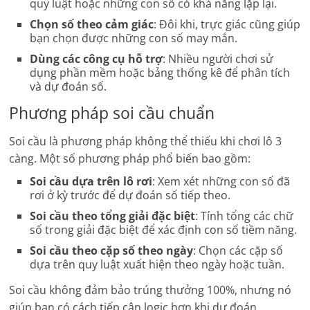
quy luật hoặc những con số có khả năng lặp lại.
Chọn số theo cảm giác
: Đôi khi, trực giác cũng giúp
bạn chọn được những con số may mắn.
Dùng các công cụ hỗ trợ
: Nhiều người chơi sử
dụng phần mềm hoặc bảng thống kê để phân tích
và dự đoán số.
Phương pháp soi cầu chuẩn
Soi cầu là phương pháp không thể thiếu khi chơi lô 3
càng. Một số phương pháp phổ biến bao gồm:
Soi cầu dựa trên lô rơi
: Xem xét những con số đã
rơi ở kỳ trước để dự đoán số tiếp theo.
Soi cầu theo tổng giải đặc biệt
: Tính tổng các chữ
số trong giải đặc biệt để xác định con số tiềm năng.
Soi cầu theo cặp số theo ngày
: Chọn các cặp số
dựa trên quy luật xuất hiện theo ngày hoặc tuần.
Soi cầu không đảm bảo trúng thưởng 100%, nhưng nó
giúp bạn có cách tiếp cận logic hơn khi dự đoán.