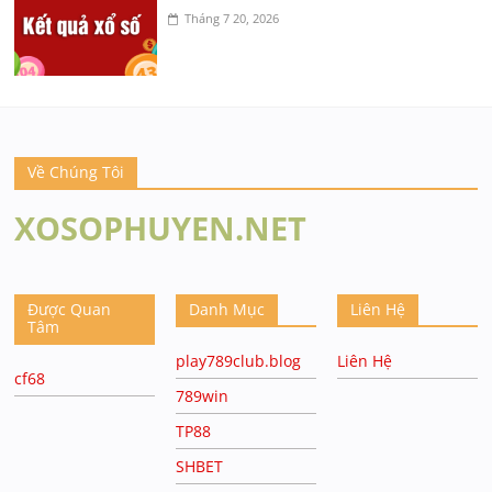
Tháng 7 20, 2026
Về Chúng Tôi
XOSOPHUYEN.NET
Được Quan
Danh Mục
Liên Hệ
Tâm
play789club.blog
Liên Hệ
cf68
789win
TP88
SHBET