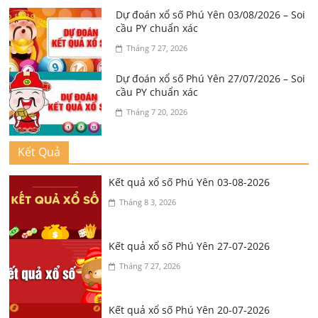
Dự đoán xổ số Phú Yên 03/08/2026 – Soi
cầu PY chuẩn xác
Tháng 7 27, 2026
Dự đoán xổ số Phú Yên 27/07/2026 – Soi
cầu PY chuẩn xác
Tháng 7 20, 2026
Kết Quả
Kết quả xổ số Phú Yên 03-08-2026
Tháng 8 3, 2026
Kết quả xổ số Phú Yên 27-07-2026
Tháng 7 27, 2026
Kết quả xổ số Phú Yên 20-07-2026