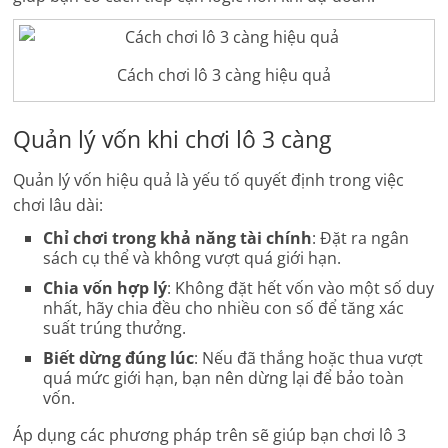
Cách chơi lô 3 càng hiệu quả
Quản lý vốn khi chơi lô 3 càng
Quản lý vốn hiệu quả là yếu tố quyết định trong việc
chơi lâu dài:
Chỉ chơi trong khả năng tài chính
: Đặt ra ngân
sách cụ thể và không vượt quá giới hạn.
Chia vốn hợp lý
: Không đặt hết vốn vào một số duy
nhất, hãy chia đều cho nhiều con số để tăng xác
suất trúng thưởng.
Biết dừng đúng lúc
: Nếu đã thắng hoặc thua vượt
quá mức giới hạn, bạn nên dừng lại để bảo toàn
vốn.
Áp dụng các phương pháp trên sẽ giúp bạn chơi lô 3