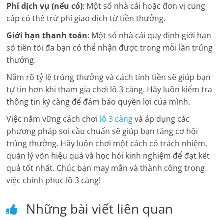
Phí dịch vụ (nếu có)
: Một số nhà cái hoặc đơn vị cung
cấp có thể trừ phí giao dịch từ tiền thưởng.
Giới hạn thanh toán
: Một số nhà cái quy định giới hạn
số tiền tối đa bạn có thể nhận được trong mỗi lần trúng
thưởng.
Nắm rõ tỷ lệ trúng thưởng và cách tính tiền sẽ giúp bạn
tự tin hơn khi tham gia chơi lô 3 càng. Hãy luôn kiểm tra
thông tin kỹ càng để đảm bảo quyền lợi của mình.
Việc nắm vững cách chơi
lô 3 càng
và áp dụng các
phương pháp soi cầu chuẩn sẽ giúp bạn tăng cơ hội
trúng thưởng. Hãy luôn chơi một cách có trách nhiệm,
quản lý vốn hiệu quả và học hỏi kinh nghiệm để đạt kết
quả tốt nhất. Chúc bạn may mắn và thành công trong
việc chinh phục lô 3 càng!
Những bài viết liên quan