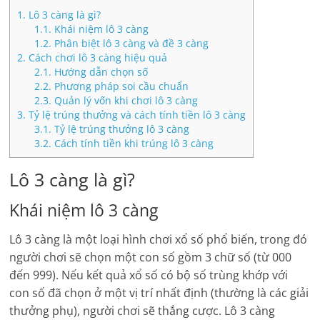
1.
Lô 3 càng là gì?
1.1.
Khái niệm lô 3 càng
1.2.
Phân biệt lô 3 càng và đề 3 càng
2.
Cách chơi lô 3 càng hiệu quả
2.1.
Hướng dẫn chọn số
2.2.
Phương pháp soi cầu chuẩn
2.3.
Quản lý vốn khi chơi lô 3 càng
3.
Tỷ lệ trúng thưởng và cách tính tiền lô 3 càng
3.1.
Tỷ lệ trúng thưởng lô 3 càng
3.2.
Cách tính tiền khi trúng lô 3 càng
Lô 3 càng là gì?
Khái niệm lô 3 càng
Lô 3 càng là một loại hình chơi xổ số phổ biến, trong đó
người chơi sẽ chọn một con số gồm 3 chữ số (từ 000
đến 999). Nếu kết quả xổ số có bộ số trùng khớp với
con số đã chọn ở một vị trí nhất định (thường là các giải
thưởng phụ), người chơi sẽ thắng cược. Lô 3 càng