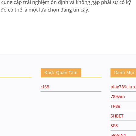
cung cấp trải nghiệm ổn định và không gặp phải sự cố kỹ
 đó có thể là một lựa chọn đáng tin cậy.
Được Quan Tâm
Danh Mục
cf68
play789club
789win
TP88
SHBET
SP8
58WIN1