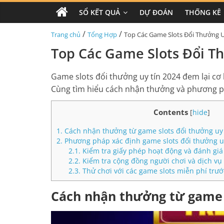
SỔ KẾT QUẢ
DỰ ĐOÁN
THỐNG KÊ
/
/
Trang chủ
Tổng Hợp
Top Các Game Slots Đổi Thưởng U
Top Các Game Slots Đổi Th
Game slots đổi thưởng uy tín 2024 đem lại cơ
Cùng tìm hiểu cách nhận thưởng và phương p
Contents
[
hide
]
1.
Cách nhận thưởng từ game slots đổi thưởng uy 
2.
Phương pháp xác định game slots đổi thưởng u
2.1.
Kiểm tra giấy phép hoạt động và đánh giá 
2.2.
Kiểm tra cộng đồng người chơi và dịch vụ
2.3.
Thử chơi với các game slots miễn phí trước
Cách nhận thưởng từ game s