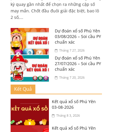
kỳ quay gần nhất để chọn ra những cặp số
may mắn. Chốt đầu đuôi giải đặc biệt, bao lô
2 số,...
Dự đoán xổ số Phú Yên
03/08/2026 – Soi cầu PY
chuẩn xác
Tháng 7 27, 2026
Dự đoán xổ số Phú Yên
27/07/2026 – Soi cầu PY
chuẩn xác
Tháng 7 20, 2026
Kết Quả
Kết quả xổ số Phú Yên
03-08-2026
Tháng 8 3, 2026
Kết quả xổ số Phú Yên