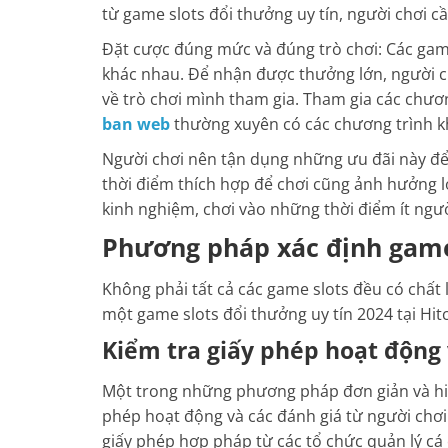
từ game slots đổi thưởng uy tín, người chơi c
Đặt cược đúng mức và đúng trò chơi: Các game
khác nhau. Để nhận được thưởng lớn, người ch
về trò chơi mình tham gia. Tham gia các chươn
ban web
thường xuyên có các chương trình 
Người chơi nên tận dụng những ưu đãi này để 
thời điểm thích hợp để chơi cũng ảnh hưởng 
kinh nghiệm, chơi vào những thời điểm ít ngườ
Phương pháp xác định game 
Không phải tất cả các game slots đều có chất
một game slots đổi thưởng uy tín 2024 tại Hi
Kiểm tra giấy phép hoạt động 
Một trong những phương pháp đơn giản và hiệu
phép hoạt động và các đánh giá từ người chơ
giấy phép hợp pháp từ các tổ chức quản lý cá 