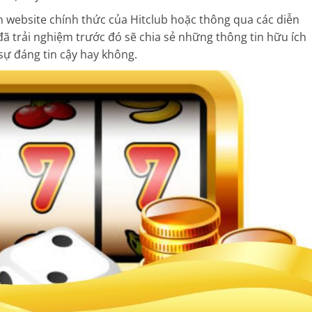
n website chính thức của Hitclub hoặc thông qua các diễn
ã trải nghiệm trước đó sẽ chia sẻ những thông tin hữu ích
sự đáng tin cậy hay không.