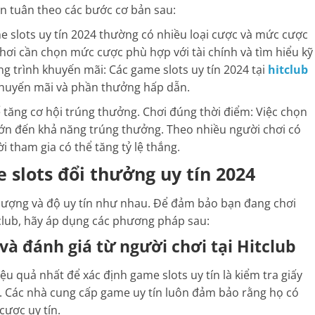
ần tuân theo các bước cơ bản sau:
 slots uy tín 2024 thường có nhiều loại cược và mức cược
ơi cần chọn mức cược phù hợp với tài chính và tìm hiểu kỹ
g trình khuyến mãi: Các game slots uy tín 2024 tại
hitclub
khuyến mãi và phần thưởng hấp dẫn.
tăng cơ hội trúng thưởng. Chơi đúng thời điểm: Việc chọn
lớn đến khả năng trúng thưởng. Theo nhiều người chơi có
i tham gia có thể tăng tỷ lệ thắng.
slots đổi thưởng uy tín 2024
 lượng và độ uy tín như nhau. Để đảm bảo bạn đang chơi
tclub, hãy áp dụng các phương pháp sau:
và đánh giá từ người chơi tại Hitclub
 quả nhất để xác định game slots uy tín là kiểm tra giấy
i. Các nhà cung cấp game uy tín luôn đảm bảo rằng họ có
cược uy tín.