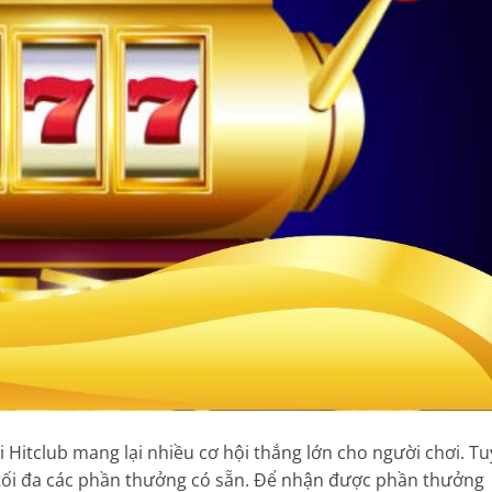
i Hitclub mang lại nhiều cơ hội thắng lớn cho người chơi. Tu
g tối đa các phần thưởng có sẵn. Để nhận được phần thưởng