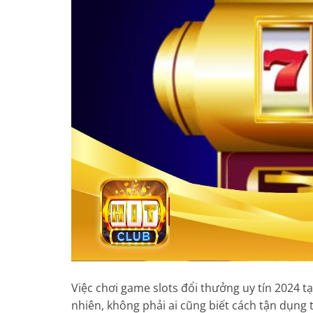
Việc chơi game slots đổi thưởng uy tín 2024 tạ
nhiên, không phải ai cũng biết cách tận dụn