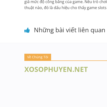
giá mức độ công bằng của game. Nếu trò chơi 
thuật nào, đó là dấu hiệu cho thấy game slots
Những bài viết liên quan
Về Chúng Tôi
XOSOPHUYEN.NET