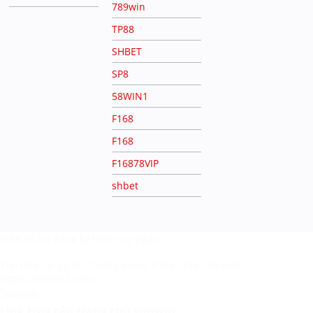
789win
TP88
SHBET
SP8
58WIN1
F168
F168
F16878VIP
shbet
f168 nổ hũ
đăng ký hôm nay ngay.
Top nhà cái uy tín:
f168.garden
-
F168
-
8xx
-
New88
-
https://new882.info/
Sunwin
,
Link truy cập trang chủ sunwin: