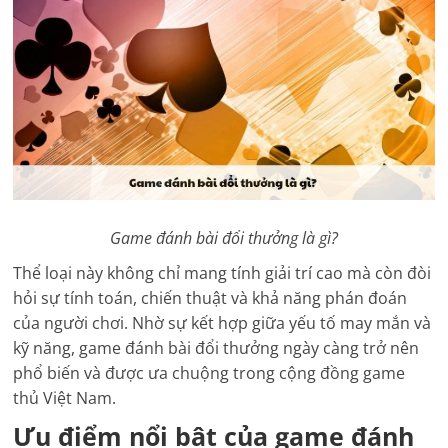
Game đánh bài đổi thưởng là gì?
Thể loại này không chỉ mang tính giải trí cao mà còn đòi
hỏi sự tính toán, chiến thuật và khả năng phán đoán
của người chơi. Nhờ sự kết hợp giữa yếu tố may mắn và
kỹ năng, game đánh bài đổi thưởng ngày càng trở nên
phổ biến và được ưa chuộng trong cộng đồng game
thủ Việt Nam.
Ưu điểm nổi bật của game đánh