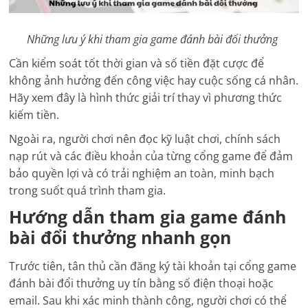
Những lưu ý khi tham gia game đánh bài đổi thưởng
Cần kiểm soát tốt thời gian và số tiền đặt cược để
không ảnh hưởng đến công việc hay cuộc sống cá nhân.
Hãy xem đây là hình thức giải trí thay vì phương thức
kiếm tiền.
Ngoài ra, người chơi nên đọc kỹ luật chơi, chính sách
nạp rút và các điều khoản của từng cổng game để đảm
bảo quyền lợi và có trải nghiệm an toàn, minh bạch
trong suốt quá trình tham gia.
Hướng dẫn tham gia game đánh
bài đổi thưởng nhanh gọn
Trước tiên, tân thủ cần đăng ký tài khoản tại cổng game
đánh bài đổi thưởng uy tín bằng số điện thoại hoặc
email. Sau khi xác minh thành công, người chơi có thể