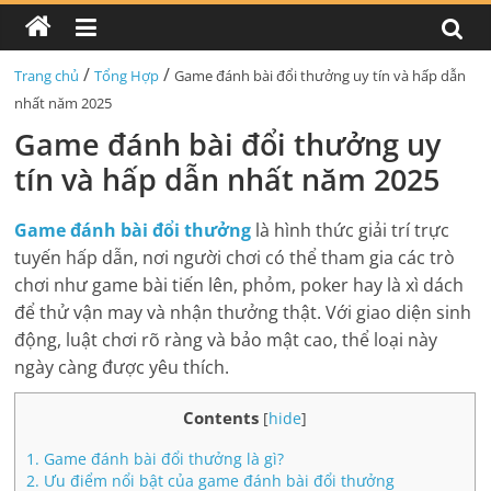
/
/
Trang chủ
Tổng Hợp
Game đánh bài đổi thưởng uy tín và hấp dẫn
nhất năm 2025
Game đánh bài đổi thưởng uy
tín và hấp dẫn nhất năm 2025
Game đánh bài đổi thưởng
là hình thức giải trí trực
tuyến hấp dẫn, nơi người chơi có thể tham gia các trò
chơi như game bài tiến lên, phỏm, poker hay là xì dách
để thử vận may và nhận thưởng thật. Với giao diện sinh
động, luật chơi rõ ràng và bảo mật cao, thể loại này
ngày càng được yêu thích.
Contents
[
hide
]
1.
Game đánh bài đổi thưởng là gì?
2.
Ưu điểm nổi bật của game đánh bài đổi thưởng