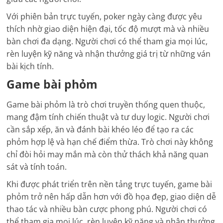
Với phiên bản trực tuyến, poker ngày càng được yêu
thích nhờ giao diện hiện đại, tốc độ mượt mà và nhiều
bàn chơi đa dạng. Người chơi có thể tham gia mọi lúc,
rèn luyện kỹ năng và nhận thưởng giá trị từ những ván
bài kịch tính.
Game bài phỏm
Game bài phỏm là trò chơi truyền thống quen thuộc,
mang đậm tính chiến thuật và tư duy logic. Người chơi
cần sắp xếp, ăn và đánh bài khéo léo để tạo ra các
phỏm hợp lệ và hạn chế điểm thừa. Trò chơi này không
chỉ đòi hỏi may mắn mà còn thử thách khả năng quan
sát và tính toán.
Khi được phát triển trên nền tảng trực tuyến, game bài
phỏm trở nên hấp dẫn hơn với đồ họa đẹp, giao diện dễ
thao tác và nhiều bàn cược phong phú. Người chơi có
thể tham gia mọi lúc, rèn luyện kỹ năng và nhận thưởng