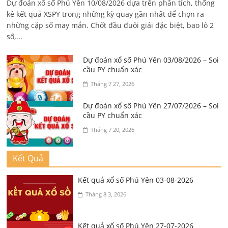
Dự đoán xổ số Phú Yên 10/08/2026 dựa trên phân tích, thống
kê kết quả XSPY trong những kỳ quay gần nhất để chọn ra
những cặp số may mắn. Chốt đầu đuôi giải đặc biệt, bao lô 2
số,...
Dự đoán xổ số Phú Yên 03/08/2026 – Soi
cầu PY chuẩn xác
Tháng 7 27, 2026
Dự đoán xổ số Phú Yên 27/07/2026 – Soi
cầu PY chuẩn xác
Tháng 7 20, 2026
Kết Quả
Kết quả xổ số Phú Yên 03-08-2026
Tháng 8 3, 2026
Kết quả xổ số Phú Yên 27-07-2026