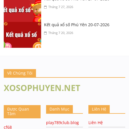
Tháng 7 27, 2026
Kết quả xổ số Phú Yên 20-07-2026
Tháng 7 20, 2026
Về Chúng Tôi
XOSOPHUYEN.NET
Được Quan
Danh Mục
Liên Hệ
Tâm
play789club.blog
Liên Hệ
cf68