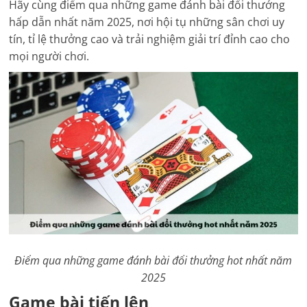
Hãy cùng điểm qua những game đánh bài đổi thưởng
hấp dẫn nhất năm 2025, nơi hội tụ những sân chơi uy
tín, tỉ lệ thưởng cao và trải nghiệm giải trí đỉnh cao cho
mọi người chơi.
Điểm qua những game đánh bài đổi thưởng hot nhất năm
2025
Game bài tiến lên