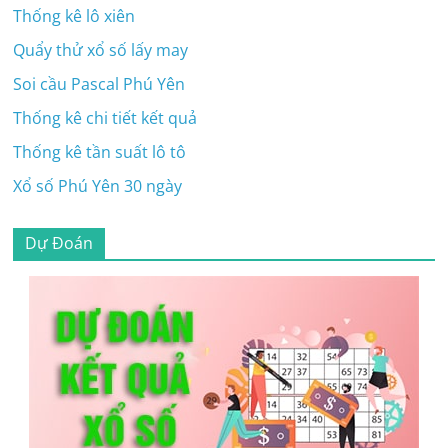
Thống kê lô xiên
Quẩy thử xổ số lấy may
Soi cầu Pascal Phú Yên
Thống kê chi tiết kết quả
Thống kê tần suất lô tô
Xổ số Phú Yên 30 ngày
Dự Đoán