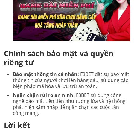
Chính sách bảo mật và quyền
riêng tư
Bảo mật thông tin cá nhân:
F8BET đặt sự bảo mật
thông tin của người chơi lên hàng đầu, sử dụng các
biện pháp mã hóa và lưu trữ an toàn.
Ngăn chặn rủi ro an ninh:
F8BET sử dụng công
nghệ bảo mật tiên tiến như tường lửa và hệ thống
phát hiện xâm nhập để ngăn chặn các cuộc tấn
công mạng.
Lời kết