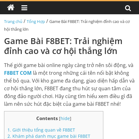
/
/
Trang chủ
Tổng Hợp
Game Bài F8BET: Trải nghiệm đỉnh cao và cơ
hội thắng lớn
Game Bài F8BET: Trải nghiệm
đỉnh cao và cơ hội thắng lớn
Thế giới game bài online ngày càng trở nên sôi động, và
F8BET COM
là một trong những cái tên nổi bật không
thể bỏ qua. Với kho game đa dạng, giao diện hấp dẫn và
cơ hội thắng lớn, F8BET đang thu hút sự quan tâm của
đông đảo người chơi. Hãy cùng tìm hiểu xem điều gì đã
làm nên sức hút đặc biệt của game bài F8BET nhé!
Contents
[
hide
]
1.
Giới thiệu tổng quan về F8BET
2.
Khám phá danh mục game bài F8BET