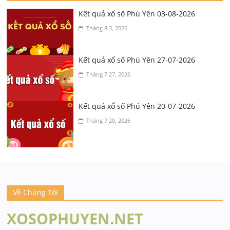
Kết quả xổ số Phú Yên 03-08-2026
Tháng 8 3, 2026
Kết quả xổ số Phú Yên 27-07-2026
Tháng 7 27, 2026
Kết quả xổ số Phú Yên 20-07-2026
Tháng 7 20, 2026
Về Chúng Tôi
XOSOPHUYEN.NET