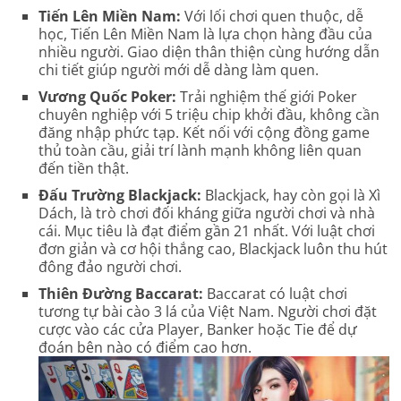
Tiến Lên Miền Nam:
Với lối chơi quen thuộc, dễ
học, Tiến Lên Miền Nam là lựa chọn hàng đầu của
nhiều người. Giao diện thân thiện cùng hướng dẫn
chi tiết giúp người mới dễ dàng làm quen.
Vương Quốc Poker:
Trải nghiệm thế giới Poker
chuyên nghiệp với 5 triệu chip khởi đầu, không cần
đăng nhập phức tạp. Kết nối với cộng đồng game
thủ toàn cầu, giải trí lành mạnh không liên quan
đến tiền thật.
Đấu Trường Blackjack:
Blackjack, hay còn gọi là Xì
Dách, là trò chơi đối kháng giữa người chơi và nhà
cái. Mục tiêu là đạt điểm gần 21 nhất. Với luật chơi
đơn giản và cơ hội thắng cao, Blackjack luôn thu hút
đông đảo người chơi.
Thiên Đường Baccarat:
Baccarat có luật chơi
tương tự bài cào 3 lá của Việt Nam. Người chơi đặt
cược vào các cửa Player, Banker hoặc Tie để dự
đoán bên nào có điểm cao hơn.