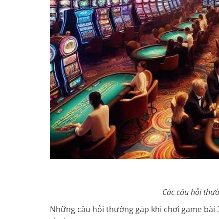
Các câu hỏi thư
Những câu hỏi thường gặp khi chơi game bài 