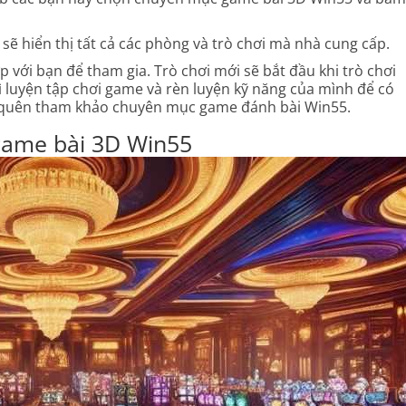
sẽ hiển thị tất cả các phòng và trò chơi mà nhà cung cấp.
 với bạn để tham gia. Trò chơi mới sẽ bắt đầu khi trò chơi
rì luyện tập chơi game và rèn luyện kỹ năng của mình để có
 quên tham khảo chuyên mục game đánh bài Win55.
 game bài 3D Win55