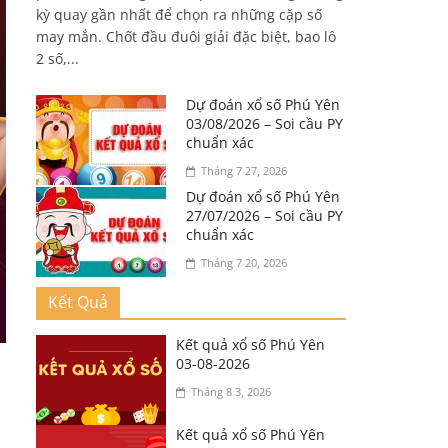
kỳ quay gần nhất để chọn ra những cặp số
may mắn. Chốt đầu đuôi giải đặc biệt, bao lô
2 số,...
Dự đoán xổ số Phú Yên
03/08/2026 – Soi cầu PY
chuẩn xác
Tháng 7 27, 2026
Dự đoán xổ số Phú Yên
27/07/2026 – Soi cầu PY
chuẩn xác
Tháng 7 20, 2026
Kết Quả
Kết quả xổ số Phú Yên
03-08-2026
Tháng 8 3, 2026
Kết quả xổ số Phú Yên