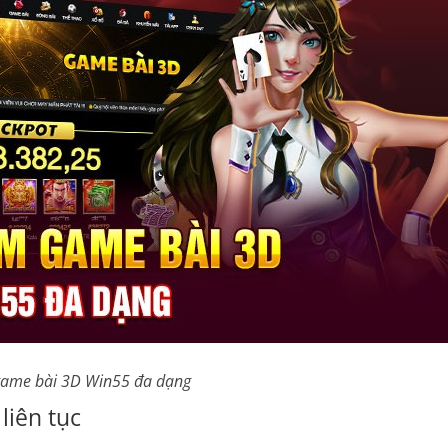
ame bài 3D Win55 đa dạng
liên tục