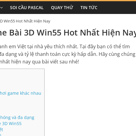
SOI CẦU PASCAL
QUAY THỬ
TIN TỨC
D Win55 Hot Nhất Hiện Nay
e Bài 3D Win55 Hot Nhất Hiện Na
nh em Việt tại nhà yêu thích nhất. Tại đây bạn có thể tìm
 đa dạng và tỷ lệ thanh toán cực kỳ hấp dẫn. Hãy cùng chúng
nhất hiện nay qua bài viết sau nhé!
 chơi game khác nhau
chóng và đa dạng
e 3D Win55
ết
5