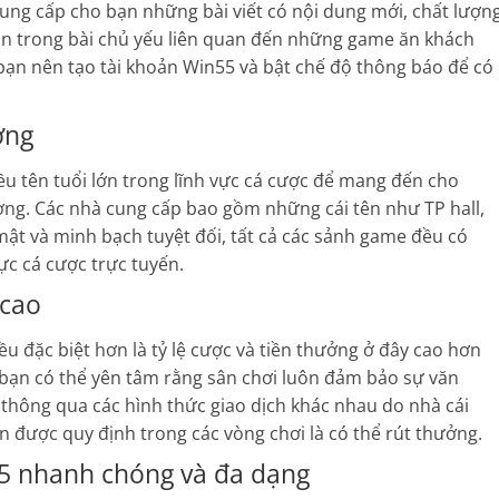
cung cấp cho bạn những bài viết có nội dung mới, chất lượn
tin trong bài chủ yếu liên quan đến những game ăn khách
, bạn nên tạo tài khoản Win55 và bật chế độ thông báo để có
ợng
u tên tuổi lớn trong lĩnh vực cá cược để mang đến cho
ợng. Các nhà cung cấp bao gồm những cái tên như TP hall,
o mật và minh bạch tuyệt đối, tất cả các sảnh game đều có
c cá cược trực tuyến.
 cao
 đặc biệt hơn là tỷ lệ cược và tiền thưởng ở đây cao hơn
, bạn có thể yên tâm rằng sân chơi luôn đảm bảo sự văn
 thông qua các hình thức giao dịch khác nhau do nhà cái
n được quy định trong các vòng chơi là có thể rút thưởng.
55 nhanh chóng và đa dạng