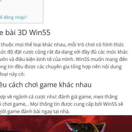
để đăng nhập?
e bài 3D Win55
thuộc mọi thể loại khác nhau, mỗi trò chơi có hình thức
 mức độ đặt cược cũng rất đa dạng với đầy đủ các mức khác
vốn và điều kiện kinh tế của mình. Win55 muốn mang đến
hông tin đều được các chuyên gia tổng hợp nên nội dung
oại này có:
hiều cách chơi game khác nhau
ợp về ngành cá cược như: đánh giá game, mẹo thắng
 chơi game,.. Mọi thông tin được cung cấp bởi Win55 sẽ
iới game đánh bài ngay tại nhà.