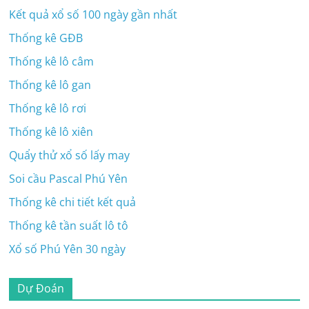
Kết quả xổ số 100 ngày gần nhất
Thống kê GĐB
Thống kê lô câm
Thống kê lô gan
Thống kê lô rơi
Thống kê lô xiên
Quẩy thử xổ số lấy may
Soi cầu Pascal Phú Yên
Thống kê chi tiết kết quả
Thống kê tần suất lô tô
Xổ số Phú Yên 30 ngày
Dự Đoán