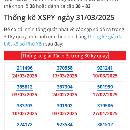
thể chọn lô
38
hoặc đánh cả cặp
38 – 83
Thống kê
XSPY
ngày
31/03/2025
Để có cái nhìn tổng quát nhất về các cặp số đã ra trong
30 kỳ quay, mời anh em theo dõi bảng
thống kê giải đặc
biệt xổ số
Phú Yên
sau đây:
Thống kê giải đặc biệt trong 30 kỳ quay
211496
370558
921241
24/03/2025
17/03/2025
10/03/2025
365812
367304
501959
03/03/2025
24/02/2025
17/02/2025
333703
301902
379586
10/02/2025
03/02/2025
27/01/2025
224172
923534
381512