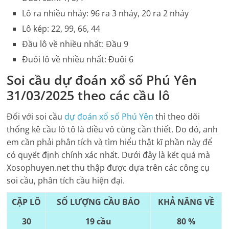
Lô ra nhiều nháy: 96 ra 3 nháy, 20 ra 2 nháy
Lô kép: 22, 99, 66, 44
Đầu lô về nhiều nhất: Đầu 9
Đuôi lô về nhiều nhất: Đuôi 6
Soi cầu dự đoán xổ số
Phú Yên
31/03/2025
theo các cầu lô
Đối với soi cầu
dự đoán xổ số
Phú Yên
thì theo dõi
thống kê cầu lô tô là điều vô cùng cần thiết. Do đó, anh
em cần phải phân tích và tìm hiểu thật kĩ phần này để
có quyết định chính xác nhất. Dưới đây là kết quả mà
Xosophuyen.net
thu thập được dựa trên các công cụ
soi cầu, phân tích cầu hiện đại.
CẶP LÔ
SỐ LƯỢNG CẦU BÁO
KHẢ NĂNG VỀ
30
19 cầu
80 %