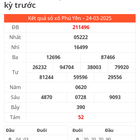
kỳ trước
Kết quả sổ xố
Phú Yên
– 24-03-2025
ĐB
211496
Nhất
05222
Nhì
16499
Ba
12696
87466
26232
94704
38003
79920
Tư
81244
59596
29556
Năm
0620
Sáu
4870
0728
9093
Bảy
390
Tám
52
Đầu
Đuôi
Đuôi
Đầu
0
04, 03
0
20, 20, 70, 90