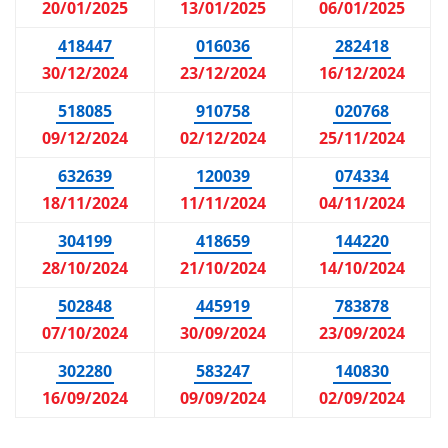
20/01/2025
13/01/2025
06/01/2025
418447
016036
282418
30/12/2024
23/12/2024
16/12/2024
518085
910758
020768
09/12/2024
02/12/2024
25/11/2024
632639
120039
074334
18/11/2024
11/11/2024
04/11/2024
304199
418659
144220
28/10/2024
21/10/2024
14/10/2024
502848
445919
783878
07/10/2024
30/09/2024
23/09/2024
302280
583247
140830
16/09/2024
09/09/2024
02/09/2024