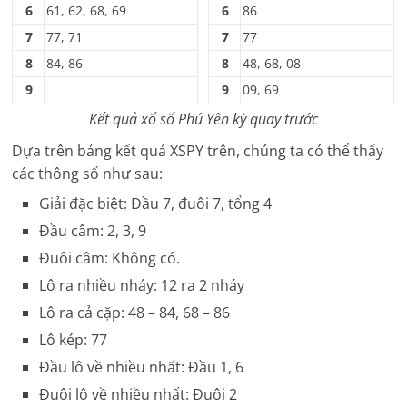
6
61, 62, 68, 69
6
86
7
77, 71
7
77
8
84, 86
8
48, 68, 08
9
9
09, 69
Kết quả xổ số
Phú Yên
kỳ quay trước
Dựa trên bảng kết quả
XSPY
trên, chúng ta có thể thấy
các thông số như sau:
Giải đặc biệt: Đầu 7, đuôi 7, tổng 4
Đầu câm: 2, 3, 9
Đuôi câm: Không có.
Lô ra nhiều nháy: 12 ra 2 nháy
Lô ra cả cặp: 48 – 84, 68 – 86
Lô kép: 77
Đầu lô về nhiều nhất: Đầu 1, 6
Đuôi lô về nhiều nhất: Đuôi 2