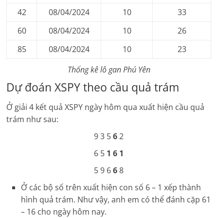
42
08/04/2024
10
33
60
08/04/2024
10
26
85
08/04/2024
10
23
Thống kê lô gan
Phú Yên
Dự đoán
XSPY
theo cầu quả trám
Ở giải 4 kết quả
XSPY
ngày hôm qua xuất hiện cầu quả
trám như sau:
9
3
5
6
2
6
5
1
6
1
5
9
6
6
8
Ở các bộ số trên xuất hiện con số 6 – 1 xếp thành
hình quả trám. Như vậy, anh em có thể đánh cặp 61
– 16 cho ngày hôm nay.