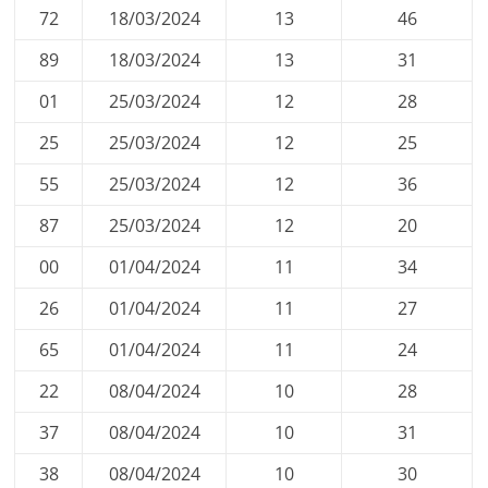
72
18/03/2024
13
46
89
18/03/2024
13
31
01
25/03/2024
12
28
25
25/03/2024
12
25
55
25/03/2024
12
36
87
25/03/2024
12
20
00
01/04/2024
11
34
26
01/04/2024
11
27
65
01/04/2024
11
24
22
08/04/2024
10
28
37
08/04/2024
10
31
38
08/04/2024
10
30