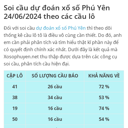
Soi cầu dự đoán xổ số
Phú Yên
24/06/2024
theo các cầu lô
Đối với soi cầu
dự đoán xổ số
Phú Yên
thì theo dõi
thống kê cầu lô tô là điều vô cùng cần thiết. Do đó, anh
em cần phải phân tích và tìm hiểu thật kĩ phần này để
có quyết định chính xác nhất. Dưới đây là kết quả mà
Xosophuyen.net
thu thập được dựa trên các công cụ
soi cầu, phân tích cầu hiện đại.
CẶP LÔ
SỐ LƯỢNG CẦU BÁO
KHẢ NĂNG VỀ
41
26 cầu
72 %
38
34 cầu
53 %
19
16 cầu
74 %
50
16 cầu
54 %