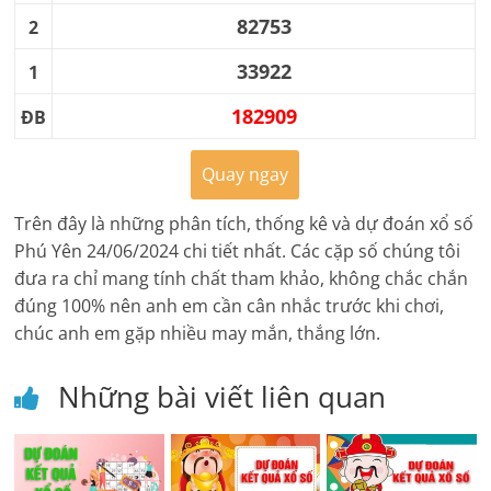
82753
2
33922
1
182909
ĐB
Quay ngay
Trên đây là những phân tích, thống kê và dự đoán xổ số
Phú Yên
24/06/2024
chi tiết nhất. Các cặp số chúng tôi
đưa ra chỉ mang tính chất tham khảo, không chắc chắn
đúng 100% nên anh em cần cân nhắc trước khi chơi,
chúc anh em gặp nhiều may mắn, thắng lớn.
Những bài viết liên quan