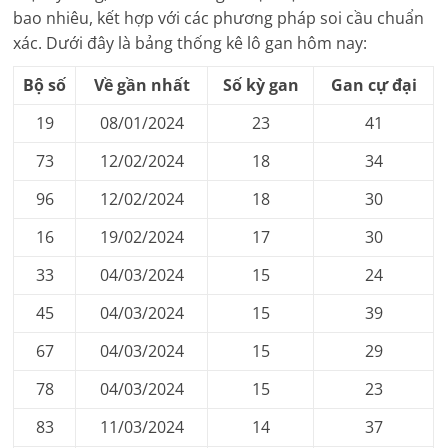
bao nhiêu, kết hợp với các phương pháp soi cầu chuẩn
xác. Dưới đây là bảng thống kê lô gan hôm nay:
Bộ số
Về gần nhất
Số kỳ gan
Gan cự đại
19
08/01/2024
23
41
73
12/02/2024
18
34
96
12/02/2024
18
30
16
19/02/2024
17
30
33
04/03/2024
15
24
45
04/03/2024
15
39
67
04/03/2024
15
29
78
04/03/2024
15
23
83
11/03/2024
14
37