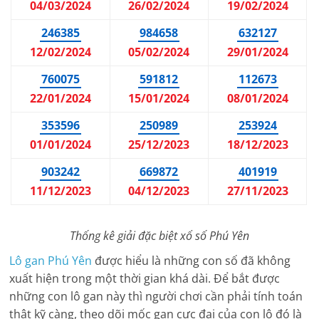
04/03/2024
26/02/2024
19/02/2024
246385
984658
632127
12/02/2024
05/02/2024
29/01/2024
760075
591812
112673
22/01/2024
15/01/2024
08/01/2024
353596
250989
253924
01/01/2024
25/12/2023
18/12/2023
903242
669872
401919
11/12/2023
04/12/2023
27/11/2023
Thống kê giải đặc biệt xổ số
Phú Yên
Lô gan
Phú Yên
được hiểu là những con số đã không
xuất hiện trong một thời gian khá dài. Để bắt được
những con lô gan này thì người chơi cần phải tính toán
thật kỹ càng, theo dõi mốc gan cực đại của con lô đó là