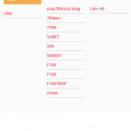
play789club.blog
Liên Hệ
cf68
789win
TP88
SHBET
SP8
58WIN1
F168
F168
F16878VIP
shbet
f168 nổ hũ
đăng ký hôm nay ngay.
Top nhà cái uy tín:
f168.garden
-
F168
-
8xx
-
New88
-